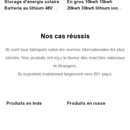
Storage d'énergie solaire
En gros 10kwh 15kwh
rechargeable
Batterie au lithium 48V
20kwh 30kwh lithium ion
Batterie solaire solaire
48V 52AH lifepo4 batterie
photovoltaïque AAA Grade
solaire avec BMS
Nos cas réussis
Ils sont tous fabriqués selon les normes internationales les plus
strictes. Nos produits ont reçu la faveur des marchés nationaux
et étrangers.
Ils exportent maintenant largement vers 60+ pays.
Produits en Inde
Produits en russe
P