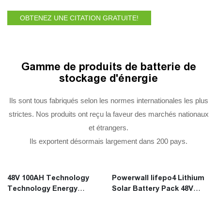
OBTENEZ UNE CITATION GRATUITE!
Gamme de produits de batterie de
stockage d'énergie
Ils sont tous fabriqués selon les normes internationales les plus
strictes. Nos produits ont reçu la faveur des marchés nationaux
et étrangers.
Ils exportent désormais largement dans 200 pays.
48V 100AH ​​Technology
Powerwall lifepo4 Lithium
Technology Energy
Solar Battery Pack 48V
renouvelable 5kw lifepo4
100AH ​​2,5KWh 5kwh 10kwh
Pack de batterie
Home SOLAX Energy