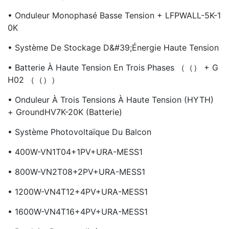
• Onduleur Monophasé Basse Tension + LFPWALL-5K-1
0K
• Système De Stockage D&#39;énergie Haute Tension
• Batterie À Haute Tension En Trois Phases （（） + G
H02 （（））
• Onduleur À Trois Tensions À Haute Tension (HYTH)
+ GroundHV7K-20K (batterie)
• Système Photovoltaïque Du Balcon
• 400W-VN1T04+1PV+URA-MESS1
• 800W-VN2T08+2PV+URA-MESS1
• 1200W-VN4T12+4PV+URA-MESS1
• 1600W-VN4T16+4PV+URA-MESS1