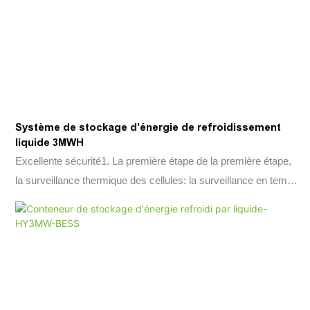
Système de stockage d'énergie de refroidissement
liquide 3MWH
Excellente sécurité1. La première étape de la première étape,
la surveillance thermique des cellules: la surveillance en temps
réel de la température de la cellule. La fuite thermique
descendant est supprimée dans le module de la batterie via
une immersion rapide. La température de la batterie tombe en
dessous de la température critique. (Aucune désintégration
Ventillation.3.La troisième étape de protection ， Conception
multiple anti-fuite: conception de séparation de humidité humide