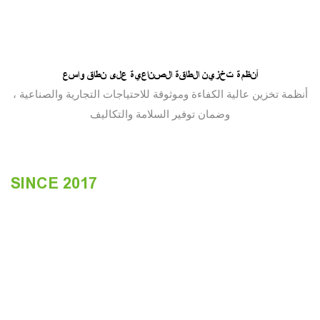
أنظمة تخزين الطاقة الصناعية على نطاق واسع
أنظمة تخزين عالية الكفاءة وموثوقة للاحتياجات التجارية والصناعية ،
وضمان توفير السلامة والتكاليف
SINCE 2017
التركيز على حلول أنظمة تخزين
الطاقة السكنية والتجارية
تأسست بطارية Enerlution من
خلال المعرفة الأثرياء حول بطارية
LifePo4 ، وتخزين الطاقة
المحمولة ، وحلول التحكم الذكية.
بالنسبة لحلول تخزين الطاقة ،