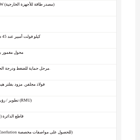
400 فولت / 50 هرتز 3P4W (مصدر طاقة للأجهزة الخارجية)
2580 كيلو فولت أمبير عند 45 درجة مئوية
محول مغمور ب
مرحل حماية للضغط ودرجة الحرارة (مستويان) والغاز.
فولاذ مجلفن. مزود بفلتر هي
تطوير / رؤية مستقبلية (RMU)
قاطع الدائرة (
20 كيلو أمبير 1 ثانية (استشر شركة Enerlution للحصول على مواصفات مخصصة)