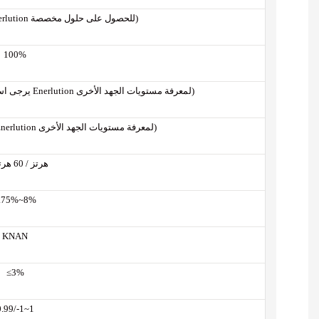
Dy11y11 (استشر شركة Enerlution للحصول على حلول مخصصة)
100%
10 كيلو فولت - 33 كيلو فولت (يرجى استشارة شركة Enerlution لمعرفة مستويات الجهد الأخرى)
690 فولت (يرجى مراجعة شركة Enerlution لمعرفة مستويات الجهد الأخرى)
50 هرتز / 60 هرتز
.75%~8%
KNAN
≤3%
0.99/-1~1