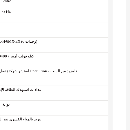
1248A
≤±1%
PWS1-1725KTL-H-6MX-EX (6 وحدات)
100 كيلو فولت أمبير \ 690400 فولت
تصل إلى 1 كيلو فولت أمبير (0.5 ساعة قياسية) (استشر شركة Enerlution لمزيد من السعات)
عدادات استهلاك الطاقة الإض
بوابة
تبريد بالهواء القسري يتم ا