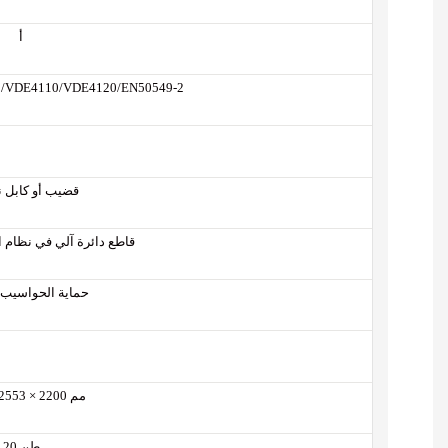
أ
9/VDE4110/VDE4120/EN50549-2
قضيب أو كابل 
قاطع دائرة آلي في نظام ا
حماية الحواسيب 
7600 × 2553 × 2200 مم
20 طن