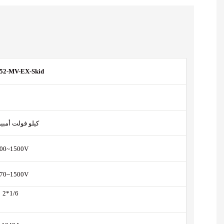
52-MV-EX-Skid
2580 كيلو فولت أمبي
00~1500V
70~1500V
2*1/6