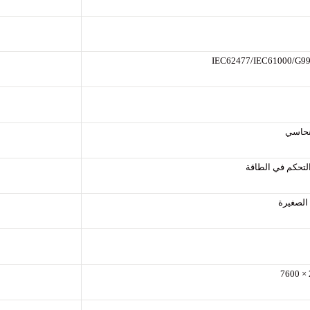
IEC62477/IEC61000/G9
نحاسي
لتحكم في الطاقة
الصغيرة