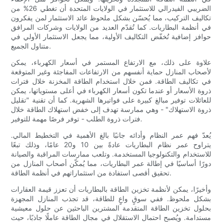
الضريبي الفيدرالي للاستثمار في الولايات المتحدة أن تغطي 26% من
تكاليف التركيب، مما يُحسّن بشكل ملحوظ عائد الاستثمار لمن يفكرون
في أنظمة البطاريات. كما تُقدّم العديد من الولايات وشركات المرافق
حوافز إضافية تُخفّض التكاليف الأولية، مما يجعل الاستثمار الأولي في
متناول الجميع.
علاوة على ذلك، مع الارتفاع المستمر في أسعار الكهرباء، يمكن
لأصحاب المنازل حماية أنفسهم من الارتفاعات المفاجئة وغير المتوقعة
في تكاليف الطاقة. فمن خلال استخدام الطاقة المخزنة خلال فترات
ذروة الأسعار أو عندما تكون أسعار الكهرباء في أعلى مستوياتها، يمكن
للعائلات توفير مبالغ كبيرة على فواتيرها الشهرية. كما أن تقنية "تقليل
ذروة الاستهلاك" - وهي ممارسة تهدف إلى خفض استهلاك الطاقة خلال
فترات ذروة الطلب - توفر فرصًا مهمة للتوفير.
يُعدّ فهم عمر النظام وأدائه جانبًا بالغ الأهمية في التخطيط المالي.
يتراوح عمر نظام البطاريات عادةً بين 10 و20 عامًا، وذلك تبعًا
للاستخدام والتكنولوجيا المستخدمة. وتلعب ممارسات المراقبة والصيانة
دورًا أساسيًا في إطالة عمر البطاريات، مما يُمكّن أصحاب المنازل من
تحقيق أقصى استفادة من استثماراتهم في أنظمة الطاقة.
وأخيرًا، يمكن لأنظمة تخزين الطاقة بالبطاريات أن تعزز قيمة العقارات
بشكل ملحوظ. ففي سوقٍ واعٍ للطاقة، قد تجذب المنازل المجهزة
بحلول تخزين الطاقة المتقدمة المشترين الباحثين عن حلول معيشية
مستدامة. ويُصبح احتمال الاستقلال في مجال الطاقة عاملًا جاذبًا، حيث