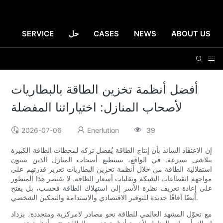
ABOUT US
NEWS
CASES
حل
SERVICE
أفضل أنظمة تخزين الطاقة بالبطاريات
لأصحاب المنازل: اختياراتنا المفضلة
2026-07-06
Enerlution
39
إن الاعتقاد السائد بأن إنتاج الطاقة يُفضل تركه لمحطات الطاقة الكبيرة
يتلاشى بسرعة. في الواقع، يستطيع أصحاب المنازل الذين يتبنون
استقلالية الطاقة من خلال أنظمة تخزين البطاريات تعزيز قدرتهم على
مواجهة انقطاعات الشبكة وتقلبات أسعار الطاقة. لا يقتصر هذا المنظور
على إعادة تعريف نظرة الأسر إلى استهلاك الطاقة فحسب، بل يفتح
أيضًا آفاقًا جديدة للتوفير الاقتصادي والاستدامة والتمكين الشخصي.
مع تحوّل المشهد العالمي للطاقة نحو مصادر لامركزية ومتجددة، يزداد