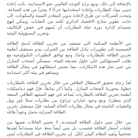
بالإضافة إلى ذلك، ومع تزايد التوجه العالمي نحو الاستدامة، باتت إعادة
تدوير مواد البطاريات وإعادة استخدامها جزءًا لا يتجزأ من هذه الصناعة.
وتبحث الشركات عن طرق لإعادة تدوير المعادن الثمينة والمكونات، إلى
جانب تطوير نماذج الاقتصاد الدائري للحد من النفايات. ويمكن لنهج
مستدام لإدارة دورة حياة البطاريات أن يُسهم في خفض التكاليف
وتعزيز المسؤولية البيئية.
من الأنظمة السكنية التي تستفيد من تخزين الطاقة لدمج الطاقة
الشمسية إلى تطويرات تبادل الطاقة بين الجيران، يبدو مستقبل أنظمة
تخزين الطاقة بالبطاريات واعدًا. ومع توافق التطورات التكنولوجية مع
طلب المستهلكين على حلول صديقة للبيئة، سيتمكن أصحاب المنازل
من جني ثمار هذه الابتكارات، مما يضمن استقلالهم في مجال الطاقة
ويساهم في بيئة أكثر استدامة.
تُعدّ رحلة تحقيق الاستقلال الطاقي من خلال تخزين الطاقة بالبطاريات
خطوةً محوريةً لأصحاب المنازل. وكما ذُكر سابقاً، فإنّ فهم ديناميكيات
أنظمة تخزين الطاقة بالبطاريات يُساعد في فهم المشهد الطاقي المعقد
الذي ينتظرنا. ومع وجود خياراتٍ تتراوح بين بطاريات تسلا باور وول
والتقنيات الناشئة في مجال بطاريات الحالة الصلبة، فإنّ مستقبل تخزين
الطاقة المنزلية يحمل وعوداً هائلة.
من خلال تبني حلول الطاقة المتجددة، لا تحمي العائلات نفسها من
تقلبات أسعار الطاقة فحسب، بل تبني أيضاً نمط حياة مستداماً يُفيدها
شخصياً ويُفيد النظام البيئي ككل. إن تخزين الطاقة في البطاريات ليس