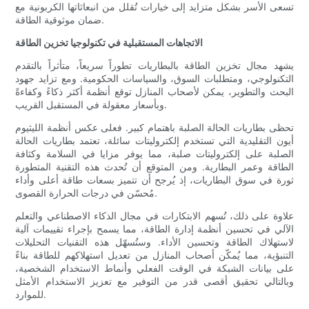
تسعى الأسر بشكل متزايد إلى خيارات تُقلل من انبعاثاتها الكربونية مع
ضمان موثوقية الطاقة.
الاتجاهات المستقبلية في تكنولوجيا تخزين الطاقة
يشهد مجال تخزين الطاقة بالبطاريات تطوراً سريعاً، متأثراً بالتقدم
التكنولوجي، ومتطلبات السوق، والسياسات الحكومية. ومع تزايد جهود
البحث والتطوير، يمكن لأصحاب المنازل توقع أنظمة أكثر ذكاءً وكفاءةً
وبأسعار معقولة في المستقبل القريب.
تحظى بطاريات الحالة الصلبة باهتمام كبير. فعلى عكس أنظمة الليثيوم
أيون التقليدية التي تستخدم إلكتروليتات سائلة، تعتمد بطاريات الحالة
الصلبة على إلكتروليتات صلبة، مما يوفر مزايا في السلامة وكثافة
الطاقة وعمر البطارية. ومن المتوقع أن تُحدث هذه التقنية المتطورة
ثورة في سوق البطاريات، إذ يُرجح أن تتميز بسعات طاقة أعلى وأداء
مُحسّن في درجات الحرارة القصوى.
علاوة على ذلك، تُسهم الابتكارات في مجال الذكاء الاصطناعي والتعلم
الآلي في تحسين أنظمة إدارة الطاقة، مما يسمح بإجراء تقييمات آلية
لاستهلاك الطاقة وتحسين الأداء. وستُسهّل هذه التقنيات التحليلات
التنبؤية، مما يُمكّن أصحاب المنازل من تعديل استهلاكهم للطاقة بناءً
على بيانات الشبكة في الوقت الفعلي وأنماط الاستخدام الشخصية،
وبالتالي تحقيق أقصى قدر من التوفير مع تعزيز الاستخدام الأمثل
للموارد.