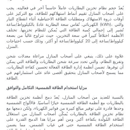
يُعدّ حجم نظام تخزين البطاريات عاملاً حاسماً آخر في فعاليته. يجب
على أصحاب المنازل تقييم أنماط استهلاكهم للطاقة، مع التركيز على
أوقات ذروة الاستهلاك ومتطلبات الطاقة الاحتياطية أثناء انقطاع التيار
الكهربائي. تُقاس سعة البطارية عادةً بالكيلوواط/ساعة (kWh)، والتي
تُشير إلى إجمالي كمية الطاقة التي يُمكن للنظام تخزينها. تختلف
الأنظمة اختلافاً كبيراً في سعة التخزين، حيث تتراوح غالباً من بضعة
كيلوواط/ساعة إلى 20 كيلوواط/ساعة أو أكثر، وذلك حسب احتياجات
المنزل.
علاوة على ذلك، ينبغي على أصحاب المنازل مراعاة معدلات شحن
وتفريغ النظام، والتي تحدد سرعة شحن البطاريات والطاقة التي يمكن
أن توفرها. تضمن أنظمة إدارة الطاقة الفعالة تحسين كفاءة البطاريات،
مما يسمح لأصحاب المنازل بتحقيق أقصى عائد على استثماراتهم في
الطاقة.
مزايا استخدام الطاقة الشمسية: التكامل والتوافق
بالنسبة للعديد من أصحاب المنازل، يُعدّ دمج أنظمة تخزين الطاقة
بالبطاريات مع أنظمة الطاقة الشمسية خيارًا أساسيًا. فالألواح الشمسية
وحدها قادرة على توفير مبالغ كبيرة من فواتير الكهرباء، ولكن دمجها مع
نظام تخزين الطاقة بالبطاريات يُمكّن أصحاب المنازل من استغلال
الطاقة المُولّدة بكفاءة أكبر. ومن أهم مزايا هذا الدمج القدرة على
استخدام الطاقة الشمسية حتى في غياب الشمس، مما يضمن