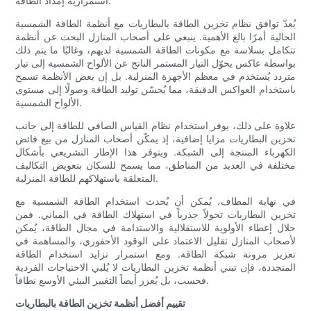
استمرارية إمداد الطاقة.
يُعدّ توافق نظام تخزين الطاقة بالبطاريات مع أنظمة الطاقة الشمسية
الحالية أمرًا بالغ الأهمية. ينبغي على أصحاب المنازل البحث عن أنظمة
تتكامل بسلاسة مع مكونات الطاقة الشمسية لديهم، وغالبًا ما يتم ذلك
بواسطة عاكس يحوّل التيار المستمر الناتج عن الألواح الشمسية إلى تيار
متردد يُستخدم في معظم الأجهزة المنزلية. بل إن بعض الأنظمة تسمح
باستخدام العواكس الدقيقة، مما يُحسّن توليد الطاقة وصولًا إلى مستوى
الألواح الشمسية.
علاوة على ذلك، يوفر استخدام نظام القياس الصافي للطاقة إلى جانب
تخزين البطاريات مزايا إضافية، إذ يمكّن أصحاب المنازل من بيع فائض
الكهرباء المنتجة إلى الشبكة. ويتوفر هذا الإطار التشريعي بأشكال
مختلفة في العديد من المناطق، مما يسمح للسكان بتعويض التكاليف
المتعلقة باستهلاكهم للطاقة المنزلية.
في نهاية المطاف، يُمكن أن يُحدث استخدام الطاقة الشمسية مع
تخزين البطاريات تحولاً جذرياً في استهلاك الطاقة في المباني. فمن
خلال إعطاء الأولوية للاستقلالية والاستدامة في مجال الطاقة، يُمكن
لأصحاب المنازل تقليل الاعتماد على الوقود الأحفوري، والمساهمة في
تعزيز مرونة شبكة الطاقة. ومع استمرار تزايد استخدام الطاقة
المتجددة، فإن تبني أنظمة تخزين البطاريات لا يُلبي الاحتياجات الفردية
فحسب، بل يُعزز أيضاً التغيير البيئي الأوسع نطاقاً.
تقييم أفضل أنظمة تخزين الطاقة بالبطاريات