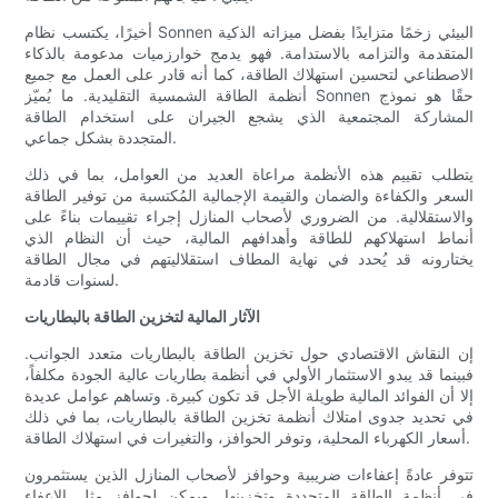
أخيرًا، يكتسب نظام Sonnen البيئي زخمًا متزايدًا بفضل ميزاته الذكية
المتقدمة والتزامه بالاستدامة. فهو يدمج خوارزميات مدعومة بالذكاء
الاصطناعي لتحسين استهلاك الطاقة، كما أنه قادر على العمل مع جميع
أنظمة الطاقة الشمسية التقليدية. ما يُميّز Sonnen حقًا هو نموذج
المشاركة المجتمعية الذي يشجع الجيران على استخدام الطاقة
المتجددة بشكل جماعي.
يتطلب تقييم هذه الأنظمة مراعاة العديد من العوامل، بما في ذلك
السعر والكفاءة والضمان والقيمة الإجمالية المُكتسبة من توفير الطاقة
والاستقلالية. من الضروري لأصحاب المنازل إجراء تقييمات بناءً على
أنماط استهلاكهم للطاقة وأهدافهم المالية، حيث أن النظام الذي
يختارونه قد يُحدد في نهاية المطاف استقلاليتهم في مجال الطاقة
لسنوات قادمة.
الآثار المالية لتخزين الطاقة بالبطاريات
إن النقاش الاقتصادي حول تخزين الطاقة بالبطاريات متعدد الجوانب.
فبينما قد يبدو الاستثمار الأولي في أنظمة بطاريات عالية الجودة مكلفاً،
إلا أن الفوائد المالية طويلة الأجل قد تكون كبيرة. وتساهم عوامل عديدة
في تحديد جدوى امتلاك أنظمة تخزين الطاقة بالبطاريات، بما في ذلك
أسعار الكهرباء المحلية، وتوفر الحوافز، والتغيرات في استهلاك الطاقة.
تتوفر عادةً إعفاءات ضريبية وحوافز لأصحاب المنازل الذين يستثمرون
في أنظمة الطاقة المتجددة وتخزينها. ويمكن لحوافز مثل الإعفاء