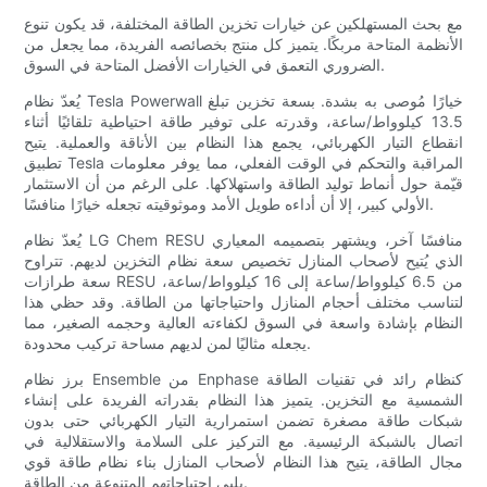
مع بحث المستهلكين عن خيارات تخزين الطاقة المختلفة، قد يكون تنوع
الأنظمة المتاحة مربكًا. يتميز كل منتج بخصائصه الفريدة، مما يجعل من
الضروري التعمق في الخيارات الأفضل المتاحة في السوق.
يُعدّ نظام Tesla Powerwall خيارًا مُوصى به بشدة. بسعة تخزين تبلغ
13.5 كيلوواط/ساعة، وقدرته على توفير طاقة احتياطية تلقائيًا أثناء
انقطاع التيار الكهربائي، يجمع هذا النظام بين الأناقة والعملية. يتيح
تطبيق Tesla المراقبة والتحكم في الوقت الفعلي، مما يوفر معلومات
قيّمة حول أنماط توليد الطاقة واستهلاكها. على الرغم من أن الاستثمار
الأولي كبير، إلا أن أداءه طويل الأمد وموثوقيته تجعله خيارًا منافسًا.
يُعدّ نظام LG Chem RESU منافسًا آخر، ويشتهر بتصميمه المعياري
الذي يُتيح لأصحاب المنازل تخصيص سعة نظام التخزين لديهم. تتراوح
سعة طرازات RESU من 6.5 كيلوواط/ساعة إلى 16 كيلوواط/ساعة،
لتناسب مختلف أحجام المنازل واحتياجاتها من الطاقة. وقد حظي هذا
النظام بإشادة واسعة في السوق لكفاءته العالية وحجمه الصغير، مما
يجعله مثاليًا لمن لديهم مساحة تركيب محدودة.
برز نظام Ensemble من Enphase كنظام رائد في تقنيات الطاقة
الشمسية مع التخزين. يتميز هذا النظام بقدراته الفريدة على إنشاء
شبكات طاقة مصغرة تضمن استمرارية التيار الكهربائي حتى بدون
اتصال بالشبكة الرئيسية. مع التركيز على السلامة والاستقلالية في
مجال الطاقة، يتيح هذا النظام لأصحاب المنازل بناء نظام طاقة قوي
يلبي احتياجاتهم المتنوعة من الطاقة.