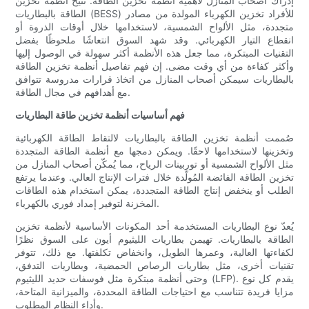
إدراك أصحاب المنازل لأهمية أنظمة تخزين الطاقة. تتيح أنظمة تخزين
الطاقة بالبطاريات (BESS) للأفراد تخزين الكهرباء المولدة من مصادر
متجددة، مثل الألواح الشمسية، لاستخدامها خلال أوقات الذروة أو
انقطاع التيار الكهربائي. وقد شهد السوق انتعاشًا ملحوظًا بفضل
التقنيات المبتكرة، مما جعل هذه الأنظمة أكثر سهولة في الوصول إليها
وأكثر كفاءة من أي وقت مضى. إن فهم تفاصيل أنظمة تخزين الطاقة
بالبطاريات سيمكن أصحاب المنازل من اتخاذ قرارات مدروسة تتوافق
مع أهدافهم في مجال الطاقة.
فهم أساسيات أنظمة تخزين طاقة البطاريات
صُممت أنظمة تخزين الطاقة بالبطاريات لالتقاط الطاقة الكهربائية
وتخزينها لاستخدامها لاحقًا. ويمكن دمجها مع أنظمة الطاقة المتجددة
مثل الألواح الشمسية أو توربينات الرياح، مما يُمكّن أصحاب المنازل من
تخزين الطاقة الفائضة المُولّدة خلال فترات الإنتاج العالي. وعندما يرتفع
الطلب أو ينخفض ​​إنتاج الطاقة المتجددة، يمكن استخدام هذه الطاقات
المخزنة لتوفير إمداد فوري بالكهرباء.
يُعدّ نوع البطاريات المستخدمة أحد المكونات الأساسية لأنظمة تخزين
الطاقة بالبطاريات. تهيمن بطاريات الليثيوم أيون على السوق نظرًا
لكفاءتها العالية، وعمرها الطويل، وانخفاض تكلفتها. مع ذلك، تتوفر
تقنيات أخرى، مثل بطاريات الرصاص الحمضية، وبطاريات التدفق،
وحتى أنظمة مبتكرة مثل فوسفات حديد الليثيوم (LFP). يقدم كل نوع
مزايا فريدة تتناسب مع احتياجات الطاقة المحددة، والميزانية المتاحة،
وأداء النظام المطلوب.