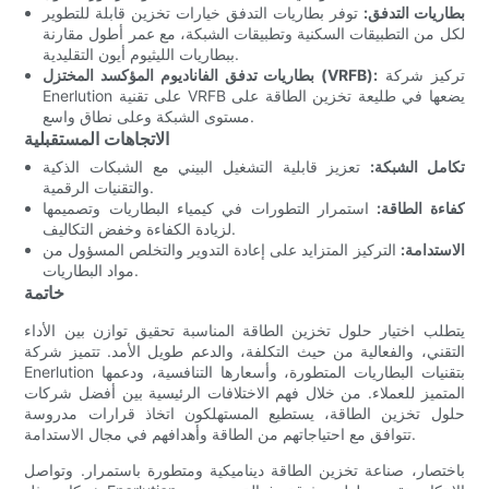
بطاريات التدفق:
توفر بطاريات التدفق خيارات تخزين قابلة للتطوير
لكل من التطبيقات السكنية وتطبيقات الشبكة، مع عمر أطول مقارنة
ببطاريات الليثيوم أيون التقليدية.
تركيز شركة
بطاريات تدفق الفاناديوم المؤكسد المختزل (VRFB):
Enerlution على تقنية VRFB يضعها في طليعة تخزين الطاقة على
مستوى الشبكة وعلى نطاق واسع.
الاتجاهات المستقبلية
تكامل الشبكة:
تعزيز قابلية التشغيل البيني مع الشبكات الذكية
والتقنيات الرقمية.
كفاءة الطاقة:
استمرار التطورات في كيمياء البطاريات وتصميمها
لزيادة الكفاءة وخفض التكاليف.
الاستدامة:
التركيز المتزايد على إعادة التدوير والتخلص المسؤول من
مواد البطاريات.
خاتمة
يتطلب اختيار حلول تخزين الطاقة المناسبة تحقيق توازن بين الأداء
التقني، والفعالية من حيث التكلفة، والدعم طويل الأمد. تتميز شركة
Enerlution بتقنيات البطاريات المتطورة، وأسعارها التنافسية، ودعمها
المتميز للعملاء. من خلال فهم الاختلافات الرئيسية بين أفضل شركات
حلول تخزين الطاقة، يستطيع المستهلكون اتخاذ قرارات مدروسة
تتوافق مع احتياجاتهم من الطاقة وأهدافهم في مجال الاستدامة.
باختصار، صناعة تخزين الطاقة ديناميكية ومتطورة باستمرار. وتواصل