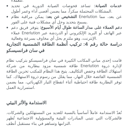
للعملاء.
خدمات الصيانة:
تساعد فحوصات الصيانة الدورية في تحديد
المشكلات المحتملة مبكراً، مما يضمن أقصى أداء وعمر أطول.
التشخيص عن بعد:
يمكن مراقبة نظام Enerlution عن بعد، مما
يسمح بتحديد وحل أي مشكلات فنية على الفور.
دعم العملاء على مدار الساعة طوال أيام الأسبوع:
يتوفر فريق دعم
عملاء Enerlution عبر الهاتف أو البريد الإلكتروني أو الدردشة عبر
الإنترنت، وهو ملتزم بحل أي مخاوف بسرعة وفعالية.
دراسة حالة رقم 4: تركيب أنظمة الطاقة الشمسية التجارية
في سان فرانسيسكو
قامت إحدى مباني المكاتب الكبيرة في سان فرانسيسكو بتركيب نظام
طاقة شمسية مزود ببطارية من شركة Enerlution لإدارة ذروة
استهلاك الطاقة وخفض التكاليف. يتيح هذا النظام للمكتب تخزين الطاقة
الشمسية الفائضة خلال النهار، مما يقلل من رسوم ذروة الاستهلاك. كما
توفر البطارية طاقة احتياطية أثناء انقطاع التيار الكهربائي، مما يضمن
استمرارية العمل.
الاستدامة والأثر البيئي
تُعدّ الاستدامة عاملاً أساسياً بالنسبة للعديد من المستهلكين والشركات.
فالشركات التي تتبنى المبادرات البيئية والمسؤولية الاجتماعية تُظهر
التزامها وتساهم في بناء مستقبل أنظف.