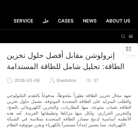
ABOUT US
NEWS
CASES
حل
SERVICE
إنرولوشن مقابل أفضل حلول تخزين
الطاقة: تحليل شامل للطاقة المستدامة
2026-05-08
Enerlution
37
شهد مجال تخزين الطاقة تطوراً ملحوظاً، مدفوعاً بالتقدم التكنولوجي
والطلب المتزايد على الطاقة المتجددة الموثوقة. تشمل حلول تخزين
الطاقة تقنيات متنوعة، منها البطاريات، والتخزين الكهرومائي بالضخ،
والتخزين الحراري، ولكل منها مزاياها وتطبيقاتها الفريدة. تُعد هذه
الأنظمة أساسية لدمج مصادر الطاقة المتجددة بسلاسة في الشبكة
الكهربائية، مما يضمن إمداداً مستمراً بالكهرباء ويعزز موثوقية النظام.