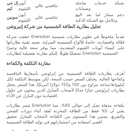
شبكة خدمات شاملة
أيون
إل جي
تنافسي
عالي
وضمانات
الليثيوم
كيم
دعم ممتاز لما بعد البيع
أيون
تنافسي
عالي
سونين
وتكامل مع الشبكة الذكية
الليثيوم
تحليل بطارية الطاقة الشمسية من شركة إنيروشن
حققت شركة Enerlution تقدماً ملحوظاً في تطوير بطاريات شمسية
فعّالة واقتصادية، خاصةً للألواح الشمسية المنزلية. تعتمد تقنية بطارياتها
على كيمياء أيونات الليثيوم المتقدمة، مما يوفر سعة عالية وعمرًا
تشغيليًا طويلًا. إليكم مقارنة تفصيلية لبطاريات Enerlution الشمسية:
مقارنة التكلفة والكفاءة
تُعرف بطاريات الطاقة الشمسية من إنرلوشن بأسعارها التنافسية
وكفاءتها العالية. يختلف السعر حسب السعة، لكن متوسط ​​التكلفة لكل
كيلوواط/ساعة يتراوح بين 100 و150 دولارًا أمريكيًا. هذا السعر يجعل
بطاريات إنرلوشن خيارًا جذابًا لأصحاب المنازل الذين يبحثون عن حلول
اقتصادية دون التنازل عن الأداء.
تتميز بطاريات Enerlution بكفاءة مذهلة تصل إلى حوالي 95%، مما
يعني أن 5% فقط من الطاقة المخزنة تُفقد أثناء دورات الشحن
والتفريغ. يضمن هذا المستوى من الكفاءة لأصحاب المنازل تحقيق
أقصى استفادة من استثماراتهم في توليد الطاقة الشمسية.