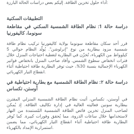
أداء حلول تخزين الطاقة. إليكم بعض دراسات الحالة البارزة:
التطبيقات السكنية
دراسة حالة 1: نظام الطاقة الشمسية السكني في مقاطعة
سونوما، كاليفورنيا
قرر أحد سكان مقاطعة سونوما بولاية كاليفورنيا تركيب نظام طاقة
شمسية مزود ببطارية من نوع "إنرلوشن". يُولّد النظام حوالي 5
كيلوواط من الكهرباء، تُخزّن في البطارية لتغطية احتياجات المنزل خلال
فترات انخفاض سطوع الشمس. وأفاد صاحب المنزل بانخفاض فواتير
الكهرباء الإجمالية بنسبة 30%، حيث توفر البطارية طاقة احتياطية أثناء
انقطاع التيار الكهربائي.
دراسة حالة ٢: نظام الطاقة الشمسية مع بطارية احتياطية في
أوستن، تكساس
في أوستن، تكساس، أثبت نظام الطاقة الشمسية المنزلي المقترن
ببطارية سونين فعاليته العالية في إدارة تكاليف الطاقة. إذ يُمكن
لصاحب المنزل تخزين فائض الطاقة الشمسية المُستمدة من النهار
لاستخدامها خلال ساعات الذروة، مما يُحقق وفورات كبيرة. كما تُوفر
البطارية طاقة احتياطية أثناء انقطاع التيار الكهربائي، مما يضمن
استمرارية الإمداد بالكهرباء.