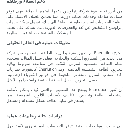
دعم العملاء ورضاهم
من أبرز نقاط قوة شركة إنرلوشن دعمها المتميز للعملاء. فهي توفر
ضمانات شاملة وخدمات صيانة دورية، مما يضمن للعملاء الاعتماد على
أنظمة البطاريات لسنوات طويلة. إضافةً إلى ذلك، تشمل شبكة خدمات
إنرلوشن التشخيص عن بُعد والفحوصات الدورية، مما يساعد على تجنب
المشكلات الشائعة وإطالة عمر البطارية.
تطبيقات عملية في العالم الحقيقي
تم تطبيق تقنية بطاريات الطاقة الشمسية من شركة Enerlution بنجاح
في العديد من المشاريع السكنية والتجارية. فعلى سبيل المثال، يستخدم
نظام الطاقة الشمسية المنزلي المُثبّت في مقاطعة سونوما بولاية
كاليفورنيا بطاريات Enerlution لتخزين الطاقة الشمسية الفائضة. وقد
أفاد أصحاب المنازل بانخفاض ملحوظ في فواتير الكهرباء الإجمالية،
بفضل التخزين الفعال للطاقة الفائضة واستخدامها الأمثل.
يوضح هذا التطبيق الواقعي كيف يمكن لأنظمة Enerlution أن تُغير
استخدام الطاقة وتخفض التكاليف لأصحاب الألواح الشمسية، مما
يساهم في توليد الطاقة بشكل مستدام ومستقل.
دراسات حالة وتطبيقات عملية
إلى جانب المواصفات الفنية، توفر التطبيقات العملية رؤى قيّمة حول