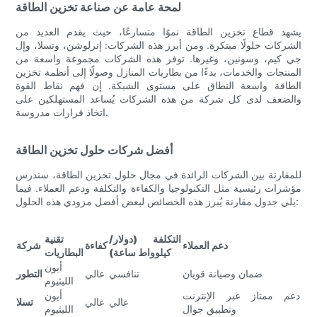
لمحة عامة عن صناعة تخزين الطاقة
يشهد قطاع تخزين الطاقة نموًا متسارعًا، حيث يقدم العديد من
الشركات حلولًا مبتكرة. ومن أبرز هذه الشركات: إنرلوشن، وتسلا، وإل
جي كيم، وسونين، وغيرها. توفر هذه الشركات مجموعة واسعة من
المنتجات والخدمات، بدءًا من بطاريات المنازل وصولًا إلى أنظمة تخزين
الطاقة واسعة النطاق على مستوى الشبكة. إن فهم نقاط القوة
والضعف لدى كل شركة من هذه الشركات يُساعد المستهلكين على
اتخاذ قرارات مدروسة.
أفضل شركات حلول تخزين الطاقة
للمقارنة بين الشركات الرائدة في مجال حلول تخزين الطاقة، سندرس
مؤشرات رئيسية مثل التكنولوجيا والكفاءة والتكلفة ودعم العملاء. فيما
يلي جدول مقارنة يُبرز هذه الخصائص لبعض أفضل مزودي هذه الحلول:
التكلفة (دولار/
تقنية
دعم العملاء
كفاءة
شركة
كيلوواط ساعة)
البطاريات
أيون
ضمان وصيانة قويان
تنافسي
عالي
التطور
الليثيوم
دعم ممتاز عبر الإنترنت
أيون
عالي
عالي
تسلا
وتطبيق جوال
الليثيوم