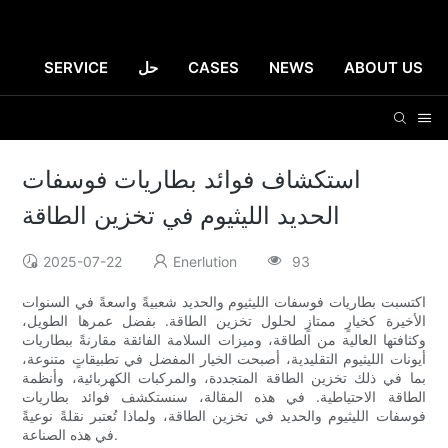
ABOUT US
NEWS
CASES
حل
SERVICE
استكشاف فوائد بطاريات فوسفات
الحديد الليثيوم في تخزين الطاقة
2025-07-22
Enerlution
93
اكتسبت بطاريات فوسفات الليثيوم والحديد شعبيةً واسعةً في السنوات
الأخيرة كخيارٍ ممتازٍ لحلول تخزين الطاقة. بفضل عمرها الطويل،
وكثافتها العالية من الطاقة، وميزات السلامة الفائقة مقارنةً ببطاريات
أيونات الليثيوم التقليدية، أصبحت الخيار المفضل في تطبيقاتٍ متنوعة،
بما في ذلك تخزين الطاقة المتجددة، والمركبات الكهربائية، وأنظمة
الطاقة الاحتياطية. في هذه المقالة، سنستكشف فوائد بطاريات
فوسفات الليثيوم والحديد في تخزين الطاقة، ولماذا تُعتبر نقلةً نوعيةً
في هذه الصناعة.