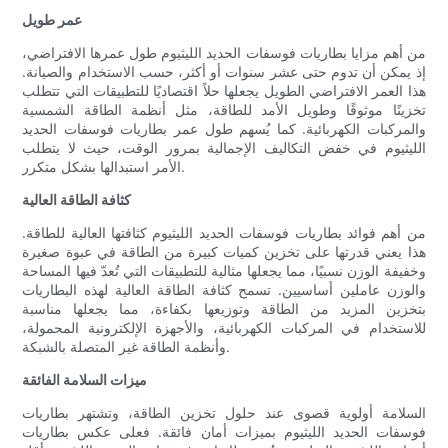
عمر طويل
من أهم مزايا بطاريات فوسفات الحديد الليثيوم طول عمرها الافتراضي،
إذ يمكن أن تدوم حتى عشر سنوات أو أكثر، حسب الاستخدام والصيانة.
هذا العمر الافتراضي الطويل يجعلها حلاً اقتصاديًا للتطبيقات التي تتطلب
تخزينًا موثوقًا وطويل الأمد للطاقة، مثل أنظمة الطاقة الشمسية
والمركبات الكهربائية. كما يُسهم طول عمر بطاريات فوسفات الحديد
الليثيوم في خفض التكاليف الإجمالية بمرور الوقت، حيث لا يتطلب
الأمر استبدالها بشكل متكرر.
كثافة الطاقة العالية
من أهم فوائد بطاريات فوسفات الحديد الليثيوم كثافتها العالية للطاقة.
هذا يعني قدرتها على تخزين كميات كبيرة من الطاقة في عبوة صغيرة
وخفيفة الوزن نسبيًا، مما يجعلها مثالية للتطبيقات التي تُعدّ فيها المساحة
والوزن عاملين أساسيين. تسمح كثافة الطاقة العالية لهذه البطاريات
بتخزين المزيد من الطاقة وتوزيعها بكفاءة، مما يجعلها مناسبة
للاستخدام في المركبات الكهربائية، والأجهزة الإلكترونية المحمولة،
وأنظمة الطاقة غير المتصلة بالشبكة.
ميزات السلامة الفائقة
السلامة أولوية قصوى عند حلول تخزين الطاقة، وتشتهر بطاريات
فوسفات الحديد الليثيوم بميزات أمان فائقة. فعلى عكس بطاريات