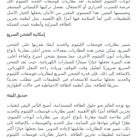
أيونات الليثيوم التقليدية، تُعد بطاريات فوسفات الحديد الليثيوم أقل
عرضة للتسرب الحراري أو الاشتعال، بفضل تركيبها الكيميائي المستقر
وتصميمها المتين. هذا المستوى المعزز من الأمان يجعلها الخيار الأمثل
للتطبيقات التي تُعدّ السلامة فيها أمرًا بالغ الأهمية، مثل أنظمة تخزين
الطاقة المنزلية وأنظمة تثبيت الشبكة.
إمكانية الشحن السريع
تتميز بطاريات فوسفات الليثيوم والحديد أيضًا بقدرتها على الشحن
السريع. يمكن شحن هذه البطاريات بمعدلات شحن أعلى مقارنةً بأنواع
بطاريات أيون الليثيوم الأخرى، مما يسمح بشحن أسرع وكفاءة أعلى.
هذه الميزة تجعلها خيارًا ممتازًا للسيارات الكهربائية، حيث يُعد الشحن
السريع ضروريًا لتقليل وقت التوقف وزيادة راحة التنقل الكهربائي.
بالإضافة إلى ذلك، فإن قدرة الشحن السريع لبطاريات فوسفات الليثيوم
والحديد تجعلها مناسبة للاستخدام في التطبيقات التي تتطلب تجديدًا
سريعًا للطاقة، مثل أنظمة الطاقة الاحتياطية في حالات الطوارئ.
صديق للبيئة
مع توجه العالم نحو حلول الطاقة المستدامة، أصبح التأثير البيئي لتقنيات
تخزين الطاقة أمرًا بالغ الأهمية. تُعتبر بطاريات فوسفات الليثيوم والحديد
أكثر ملاءمة للبيئة مقارنةً بأنواع أخرى من بطاريات أيونات الليثيوم،
نظرًا لتوافر موادها غير السامة، مثل الحديد والفوسفات. بالإضافة إلى
ذلك، تتميز هذه البطاريات بقابليتها لإعادة التدوير، مما يجعلها خيارًا أكثر
استدامة لتطبيقات تخزين الطاقة. باختيار بطاريات فوسفات الليثيوم