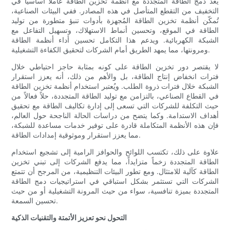
يُعدّ دمج الطاقة المتجددة مع أنظمة تخزين الطاقة عاملاً أساسياً في
التخفيف من التقطع المتأصل في هذه المصادر. ففي البيئات الصناعية،
تُمكّن أنظمة تخزين الطاقة المُجهزة بأدوات تنبؤ متطورة من توليد
الطاقة في الموقع، وتحسين أنماط الاستهلاك، وتسهيل التفاعل مع
الشبكة الكهربائية. ويدعم هذا التكامل تحسين أداء أنظمة الطاقة
ومرونتها، مما يمهد الطريق أمام الشركات لتحقيق الكفاءة التشغيلية.
لا يقتصر دور تخزين الطاقة على كونه بمثابة حاجز احتياطي خلال
فترات انخفاض إنتاج الطاقة، بل والأهم من ذلك، أنه يعزز استقرار
الشبكة خلال فترات ذروة الطلب. ويُعتبر استخدام أنظمة تخزين الطاقة
في القطاع الصناعي، بالتزامن مع توليد الطاقة المتجددة، حلاً فعالاً من
حيث التكلفة للشركات التي تسعى إلى إدارة تكاليف الطاقة مع تحقيق
أهداف الاستدامة. وكما يتضح من دراسات الحالة الناجحة حول العالم،
فإن هذه الأنظمة المتكاملة قادرة على توفير خدمات مساعدة للشبكة،
مما يعزز استقرار وموثوقية إمدادات الطاقة.
علاوة على ذلك، تكتسب اللوائح والحوافز الرامية إلى تشجيع استخدام
الطاقة المتجددة زخماً متزايداً، مما يدفع الشركات إلى تبني تخزين
الطاقة كآلية للامتثال. ومع تطور البيئات التنظيمية، من المرجح أن تتمتع
الشركات التي تستثمر بشكل استباقي في استراتيجيات دمج الطاقة
المتجددة بميزة تنافسية، سواء من حيث المرونة التشغيلية أو من حيث
تحسين السمعة.
التحول نحو تعزيز الأتمتة والتقنيات الذكية