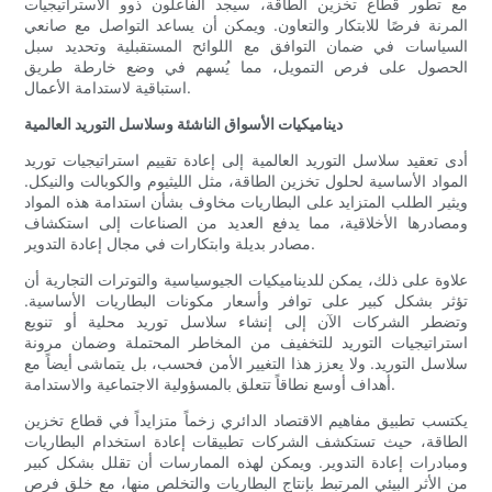
مع تطور قطاع تخزين الطاقة، سيجد الفاعلون ذوو الاستراتيجيات
المرنة فرصًا للابتكار والتعاون. ويمكن أن يساعد التواصل مع صانعي
السياسات في ضمان التوافق مع اللوائح المستقبلية وتحديد سبل
الحصول على فرص التمويل، مما يُسهم في وضع خارطة طريق
استباقية لاستدامة الأعمال.
ديناميكيات الأسواق الناشئة وسلاسل التوريد العالمية
أدى تعقيد سلاسل التوريد العالمية إلى إعادة تقييم استراتيجيات توريد
المواد الأساسية لحلول تخزين الطاقة، مثل الليثيوم والكوبالت والنيكل.
ويثير الطلب المتزايد على البطاريات مخاوف بشأن استدامة هذه المواد
ومصادرها الأخلاقية، مما يدفع العديد من الصناعات إلى استكشاف
مصادر بديلة وابتكارات في مجال إعادة التدوير.
علاوة على ذلك، يمكن للديناميكيات الجيوسياسية والتوترات التجارية أن
تؤثر بشكل كبير على توافر وأسعار مكونات البطاريات الأساسية.
وتضطر الشركات الآن إلى إنشاء سلاسل توريد محلية أو تنويع
استراتيجيات التوريد للتخفيف من المخاطر المحتملة وضمان مرونة
سلاسل التوريد. ولا يعزز هذا التغيير الأمن فحسب، بل يتماشى أيضاً مع
أهداف أوسع نطاقاً تتعلق بالمسؤولية الاجتماعية والاستدامة.
يكتسب تطبيق مفاهيم الاقتصاد الدائري زخماً متزايداً في قطاع تخزين
الطاقة، حيث تستكشف الشركات تطبيقات إعادة استخدام البطاريات
ومبادرات إعادة التدوير. ويمكن لهذه الممارسات أن تقلل بشكل كبير
من الأثر البيئي المرتبط بإنتاج البطاريات والتخلص منها، مع خلق فرص