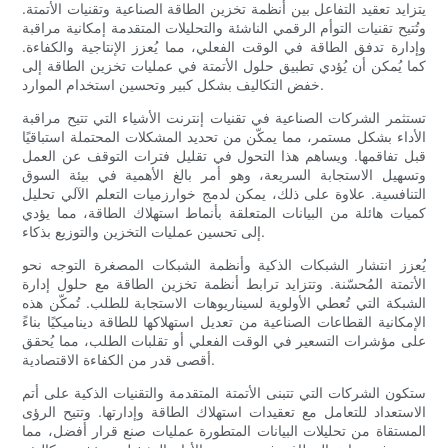
يتزايد تعقيد التفاعل بين أنظمة تخزين الطاقة الصناعية وتقنيات الأتمتة.
وتُتيح تقنيات التوأم الرقمي الناشئة والتحليلات المتقدمة إمكانية مراقبة
وإدارة تدفق الطاقة في الوقت الفعلي، مما يُعزز الإنتاجية والكفاءة.
كما يُمكن أن يُؤدي تطبيق حلول الأتمتة في عمليات تخزين الطاقة إلى
خفض التكاليف بشكل كبير وتحسين استخدام الموارد.
تستثمر الشركات الصناعية في تقنيات إنترنت الأشياء التي تتيح مراقبة
الأداء بشكل مستمر، مما يمكّن من تحديد المشكلات المحتملة استباقيًا
قبل تفاقمها. ويساهم هذا التحول في تقليل فترات التوقف عن العمل
وتسهيل الاستجابة السريعة، وهو أمر بالغ الأهمية في بيئة السوق
التنافسية. علاوة على ذلك، يمكن لدمج خوارزميات التعلم الآلي تحليل
كميات هائلة من البيانات المتعلقة بأنماط استهلاك الطاقة، مما يؤدي
إلى تحسين عمليات التخزين والتوزيع بذكاء.
يُعزز انتشار الشبكات الذكية وأنظمة الشبكات المصغرة التوجه نحو
الأتمتة المُحسّنة. وتتزايد ترابط أنظمة تخزين الطاقة مع حلول إدارة
الشبكة التي تُعطي الأولوية لسيناريوهات الاستجابة للطلب. تُمكّن هذه
الإمكانية القطاعات الصناعية من تعديل استهلاكها للطاقة ديناميكيًا بناءً
على مؤشرات التسعير في الوقت الفعلي أو تقلبات الطلب، مما يُحقق
أقصى قدر من الكفاءة الاقتصادية.
ستكون الشركات التي تتبنى الأتمتة المتقدمة والتقنيات الذكية على أتم
الاستعداد للتعامل مع تعقيدات استهلاك الطاقة وإدارتها. وتتيح الرؤى
المستقاة من تحليلات البيانات المتطورة عمليات صنع قرار أفضل، مما