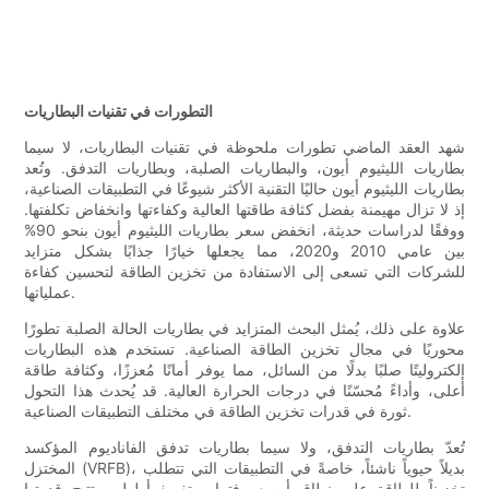
التطورات في تقنيات البطاريات
شهد العقد الماضي تطورات ملحوظة في تقنيات البطاريات، لا سيما
بطاريات الليثيوم أيون، والبطاريات الصلبة، وبطاريات التدفق. وتُعد
بطاريات الليثيوم أيون حاليًا التقنية الأكثر شيوعًا في التطبيقات الصناعية،
إذ لا تزال مهيمنة بفضل كثافة طاقتها العالية وكفاءتها وانخفاض تكلفتها.
ووفقًا لدراسات حديثة، انخفض سعر بطاريات الليثيوم أيون بنحو 90%
بين عامي 2010 و2020، مما يجعلها خيارًا جذابًا بشكل متزايد
للشركات التي تسعى إلى الاستفادة من تخزين الطاقة لتحسين كفاءة
عملياتها.
علاوة على ذلك، يُمثل البحث المتزايد في بطاريات الحالة الصلبة تطورًا
محوريًا في مجال تخزين الطاقة الصناعية. تستخدم هذه البطاريات
إلكتروليتًا صلبًا بدلًا من السائل، مما يوفر أمانًا مُعززًا، وكثافة طاقة
أعلى، وأداءً مُحسّنًا في درجات الحرارة العالية. قد يُحدث هذا التحول
ثورة في قدرات تخزين الطاقة في مختلف التطبيقات الصناعية.
تُعدّ بطاريات التدفق، ولا سيما بطاريات تدفق الفاناديوم المؤكسد
المختزل (VRFB)، بديلاً حيوياً ناشئاً، خاصةً في التطبيقات التي تتطلب
تخزيناً للطاقة على نطاق أوسع وفترات تفريغ أطول. وتتيح قدرتها