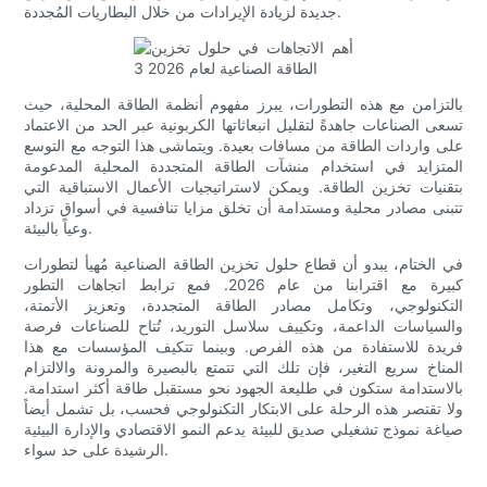
جديدة لزيادة الإيرادات من خلال البطاريات المُجددة.
بالتزامن مع هذه التطورات، يبرز مفهوم أنظمة الطاقة المحلية، حيث
تسعى الصناعات جاهدةً لتقليل انبعاثاتها الكربونية عبر الحد من الاعتماد
على واردات الطاقة من مسافات بعيدة. ويتماشى هذا التوجه مع التوسع
المتزايد في استخدام منشآت الطاقة المتجددة المحلية المدعومة
بتقنيات تخزين الطاقة. ويمكن لاستراتيجيات الأعمال الاستباقية التي
تتبنى مصادر محلية ومستدامة أن تخلق مزايا تنافسية في أسواق تزداد
وعياً بالبيئة.
في الختام، يبدو أن قطاع حلول تخزين الطاقة الصناعية مُهيأ لتطورات
كبيرة مع اقترابنا من عام 2026. فمع ترابط اتجاهات التطور
التكنولوجي، وتكامل مصادر الطاقة المتجددة، وتعزيز الأتمتة،
والسياسات الداعمة، وتكييف سلاسل التوريد، تُتاح للصناعات فرصة
فريدة للاستفادة من هذه الفرص. وبينما تتكيف المؤسسات مع هذا
المناخ سريع التغير، فإن تلك التي تتمتع بالبصيرة والمرونة والالتزام
بالاستدامة ستكون في طليعة الجهود نحو مستقبل طاقة أكثر استدامة.
ولا تقتصر هذه الرحلة على الابتكار التكنولوجي فحسب، بل تشمل أيضاً
صياغة نموذج تشغيلي صديق للبيئة يدعم النمو الاقتصادي والإدارة البيئية
الرشيدة على حد سواء.