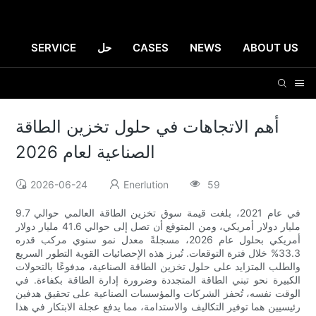
ABOUT US
NEWS
CASES
حل
SERVICE
أهم الاتجاهات في حلول تخزين الطاقة
الصناعية لعام 2026
2026-06-24
Enerlution
59
في عام 2021، بلغت قيمة سوق تخزين الطاقة العالمي حوالي 9.7
مليار دولار أمريكي، ومن المتوقع أن تصل إلى حوالي 41.6 مليار دولار
أمريكي بحلول عام 2026، مسجلةً معدل نمو سنوي مركب قدره
33.3% خلال فترة التوقعات. تُبرز هذه الإحصائيات القوية التطور السريع
والطلب المتزايد على حلول تخزين الطاقة الصناعية، مدفوعًا بالتحولات
الكبيرة نحو تبني الطاقة المتجددة وضرورة إدارة الطاقة بكفاءة. في
الوقت نفسه، تُحفز الشركات والمؤسسات الصناعية على تحقيق هدفين
رئيسيين هما توفير التكاليف والاستدامة، مما يدفع عجلة الابتكار في هذا