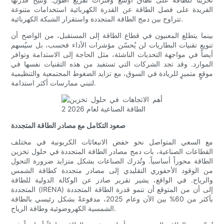
الفريدة على فصل الطاقة عن القدرة الكهربائية استخدامات متنوعة
تتراوح بين دمج الطاقة المتجددة واستقرار الشبكة الكهربائية.
بينما يتطلع المعنيون في قطاع الطاقة إلى المستقبل، من الواضح أن
تنويع تقنيات البطاريات لن يُحسّن مؤشرات الأداء فحسب، بل سيُسهم
أيضاً في مواجهة التحديات الناشئة، مثل الحاجة إلى الاستدامة وتوافر
الموارد. وقد تجد الشركات التي تستفيد من هذه التقنيات نفسها في
موقعٍ متميزٍ للريادة في السوق، مع تزايد الضغوط المجتمعية والتنظيمية
لتبني ممارسات أكثر استدامة.
صعود التكامل مع مصادر الطاقة المتجددة
مع السعي المتواصل نحو خفض الانبعاثات الكربونية في مختلف
القطاعات الصناعية، بات دمج مصادر الطاقة المتجددة في حلول تخزين
الطاقة محوراً أساسياً. وتُدرك الصناعات بشكل متزايد ضرورة التحول
من الوقود الأحفوري التقليدي إلى مصادر متجددة كطاقة الشمس
والرياح. في الواقع، يشير تقرير صادر عن الوكالة الدولية للطاقة
المتجددة (IRENA) إلى أن من المتوقع أن تنمو قدرة الطاقة المتجددة
بأكثر من 60% بين الآن وعام 2025، مدفوعةً بشكل رئيسي بالطاقة
الشمسية الكهروضوئية وطاقة الرياح.