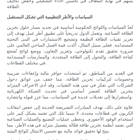
يسهم في نهاية المطاف في تحسين الأداء التشغيلي وخفض تكاليف
الطاقة.
السياسات والأطر التنظيمية التي تشكل المستقبل
تُعدّ السياسات واللوائح الحكومية أساسية في تحديد مسار حلول تخزين
الطاقة الصناعية. وتعمل الدول تدريجياً على تطبيق أطر عمل تهدف إلى
تعزيز تقنيات الطاقة النظيفة وتشجيع الاستثمارات في البنى التحتية
المستدامة. فعلى سبيل المثال، أكدت قمة العمل المناخي العالمي على
ضرورة تحقيق تقدم تكنولوجي، وتعزيز التعاون، ووضع لوائح تُشجع
كفاءة الطاقة، والتحول إلى الطاقة المتجددة، والممارسات المستدامة
في مختلف القطاعات.
في العديد من المناطق، تم استحداث حوافز مالية وإعفاءات ضريبية
وخصومات لتركيبات تخزين الطاقة، مما خفف من عوائق دخول
الشركات التي تفكر في تبني هذه التقنيات. وقد أدى الاعتراف المتزايد
بتخزين الطاقة كعنصر أساسي في تحديث الشبكة الكهربائية
واستقرارها إلى تعديلات عديدة في السياسات، مما عزز قبوله وانتشاره.
علاوة على ذلك، تهدف المبادرات التشريعية الحديثة إلى خفض انبعاثات
الكربون في قطاعات محددة، لا سيما تلك التي تعتمد بشكل كبير على
استخدام الوقود الأحفوري. وتحظى عمليات التصنيع والعمليات الصناعية
التي تعتمد أنظمة تخزين طاقة فعّالة بتفضيل متزايد في هذه الأطر، مما
يتيح لها تحقيق فوائد مالية مع تحسين الامتثال للوائح البيئية.