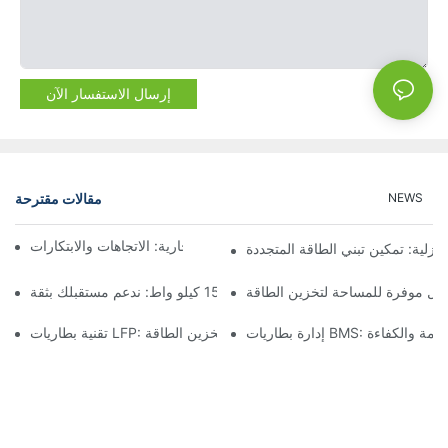
إرسال الاستفسار الآن
مقالات مقترحة
NEWS
مستقبل تخزين البطاريات التجارية: الاتجاهات والابتكارات
نزلية: تمكين تبني الطاقة المتجددة
لول موفرة للمساحة لتخزين الطاقة
تخزين البطارية بقدرة 15 كيلو واط: ندعم مستقبلك بثقة
B: ضمان السلامة والكفاءة
تقنية بطاريات LFP: خيار مستدام لتخزين الطاقة