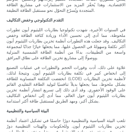
الاقتصادية. وهذا يُحفّز المزيد من الاستثمارات في مشاريع الطاقة
المتجددة ويُسرّع التحوّل نحو مستقبل الطاقة النظيفة.
التقدم التكنولوجي وخفض التكاليف
في السنوات الأخيرة، شهدت تكنولوجيا بطاريات الليثيوم أيون تطورات
ملحوظة، مما أدى إلى تحسين الأداء وزيادة كثافة الطاقة وخفض
التكاليف. وقد جعلت هذه التطورات أنظمة تخزين بطاريات الليثيوم أيون
أكثر تكلفةً وسهولةً في الحصول عليها، مما يجعلها خيارًا جذابًا لمجموعة
واسعة من التطبيقات، بدءًا من أنظمة الطاقة الشمسية المنزلية
ووصولًا إلى مشاريع تخزين الطاقة على نطاق المرافق.
علاوة على ذلك، أدت وفورات الحجم والتطورات في عمليات التصنيع
إلى انخفاض كبير في تكلفة بطاريات الليثيوم أيون. ونتيجةً لذلك،
انخفضت التكلفة المتساوية للطاقة (LCOE) لأنظمة تخزين البطاريات
بشكل ملحوظ، مما يجعلها بديلاً تنافسيًا لتوليد الطاقة التقليدي القائم
على الوقود الأحفوري. وقد أدى ذلك إلى تسريع انتشار أنظمة تخزين
بطاريات الليثيوم أيون حول العالم، مما أدى إلى انخفاض التكاليف
بشكل أكبر، ومهد الطريق لمستقبل طاقة أكثر استدامة.
البيئة السياسية والتنظيمية
تلعب البيئة السياسية والتنظيمية دورًا حاسمًا في تشكيل اعتماد أنظمة
تخزين بطاريات الليثيوم أيون. وللحكومات والهيئات التنظيمية دورٌ
رئيسي في تهيئة بيئة مواتية للاستثمار في مشاريع تخزين البطاريات،