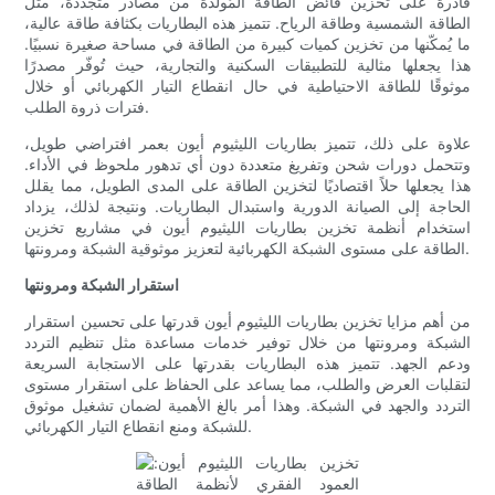
قادرة على تخزين فائض الطاقة المُولّدة من مصادر متجددة، مثل
الطاقة الشمسية وطاقة الرياح. تتميز هذه البطاريات بكثافة طاقة عالية،
ما يُمكّنها من تخزين كميات كبيرة من الطاقة في مساحة صغيرة نسبيًا.
هذا يجعلها مثالية للتطبيقات السكنية والتجارية، حيث تُوفّر مصدرًا
موثوقًا للطاقة الاحتياطية في حال انقطاع التيار الكهربائي أو خلال
فترات ذروة الطلب.
علاوة على ذلك، تتميز بطاريات الليثيوم أيون بعمر افتراضي طويل،
وتتحمل دورات شحن وتفريغ متعددة دون أي تدهور ملحوظ في الأداء.
هذا يجعلها حلاً اقتصاديًا لتخزين الطاقة على المدى الطويل، مما يقلل
الحاجة إلى الصيانة الدورية واستبدال البطاريات. ونتيجة لذلك، يزداد
استخدام أنظمة تخزين بطاريات الليثيوم أيون في مشاريع تخزين
الطاقة على مستوى الشبكة الكهربائية لتعزيز موثوقية الشبكة ومرونتها.
استقرار الشبكة ومرونتها
من أهم مزايا تخزين بطاريات الليثيوم أيون قدرتها على تحسين استقرار
الشبكة ومرونتها من خلال توفير خدمات مساعدة مثل تنظيم التردد
ودعم الجهد. تتميز هذه البطاريات بقدرتها على الاستجابة السريعة
لتقلبات العرض والطلب، مما يساعد على الحفاظ على استقرار مستوى
التردد والجهد في الشبكة. وهذا أمر بالغ الأهمية لضمان تشغيل موثوق
للشبكة ومنع انقطاع التيار الكهربائي.