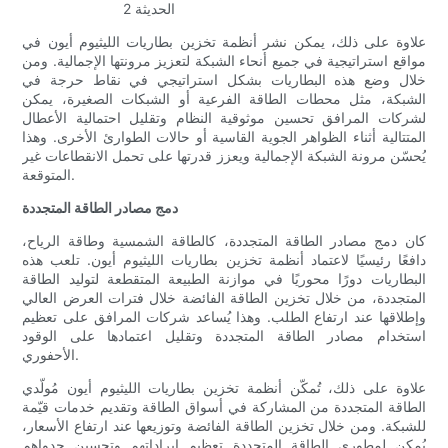
علاوة على ذلك، يمكن نشر أنظمة تخزين بطاريات الليثيوم أيون في
مواقع استراتيجية في جميع أنحاء الشبكة لتعزيز مرونتها الإجمالية. ومن
خلال وضع هذه البطاريات بشكل استراتيجي في نقاط حرجة في
الشبكة، مثل محطات الطاقة الفرعية أو الشبكات الصغيرة، يمكن
لشركات المرافق تحسين موثوقية النظام وتقليل احتمالية الأعطال
المتتالية أثناء الظواهر الجوية القاسية أو حالات الطوارئ الأخرى. وهذا
يُحسّن مرونة الشبكة الإجمالية ويعزز قدرتها على تحمل الانقطاعات غير
المتوقعة.
دمج مصادر الطاقة المتجددة
كان دمج مصادر الطاقة المتجددة، كالطاقة الشمسية وطاقة الرياح،
دافعًا رئيسيًا لاعتماد أنظمة تخزين بطاريات الليثيوم أيون. تلعب هذه
البطاريات دورًا محوريًا في موازنة الطبيعة المتقطعة لتوليد الطاقة
المتجددة، من خلال تخزين الطاقة الفائضة خلال فترات العرض العالي
وإطلاقها عند ارتفاع الطلب. وهذا يُساعد شركات المرافق على تعظيم
استخدام مصادر الطاقة المتجددة وتقليل اعتمادها على الوقود
الأحفوري.
علاوة على ذلك، تُمكّن أنظمة تخزين بطاريات الليثيوم أيون مُولّدي
الطاقة المتجددة من المشاركة في أسواق الطاقة وتقديم خدمات قيّمة
للشبكة. ومن خلال تخزين الطاقة الفائضة وتوزيعها عند ارتفاع الأسعار،
يُمكن لمطوري الطاقة المتجددة تعظيم إيراداتهم وتحسين جدواهم