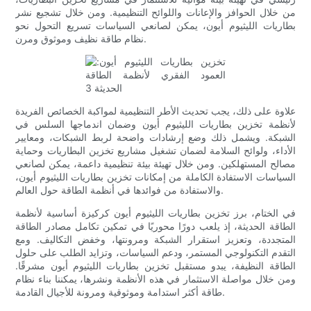
من خلال الحوافز والإعانات واللوائح التنظيمية. ومن خلال تشجيع نشر
بطاريات الليثيوم أيون، يمكن لصانعي السياسات تسريع التحول نحو
نظام طاقة نظيف وموثوق ومرن.
علاوة على ذلك، يجب تحديث الأطر التنظيمية لمواكبة الخصائص الفريدة
لأنظمة تخزين بطاريات الليثيوم أيون وضمان اندماجها السلس في
الشبكة. ويشمل ذلك وضع إرشادات واضحة لربط الشبكات، ومعايير
الأداء، ولوائح السلامة لضمان تشغيل مشاريع تخزين البطاريات وحماية
مصالح المستهلكين. ومن خلال تهيئة بيئة تنظيمية داعمة، يمكن لصانعي
السياسات الاستفادة الكاملة من إمكانات تخزين بطاريات الليثيوم أيون،
والاستفادة من فوائدها في أنظمة الطاقة حول العالم.
في الختام، برز تخزين بطاريات الليثيوم أيون كركيزة أساسية لأنظمة
الطاقة الحديثة، إذ يلعب دورًا محوريًا في تمكين تكامل مصادر الطاقة
المتجددة، وتعزيز استقرار الشبكة ومرونتها، وخفض التكاليف. ومع
التقدم التكنولوجي المستمر، ودعم السياسات، وتزايد الطلب على حلول
الطاقة النظيفة، يبدو مستقبل تخزين بطاريات الليثيوم أيون مشرقًا.
ومن خلال مواصلة الاستثمار في هذه الأنظمة ونشرها، يمكننا بناء نظام
طاقة أكثر استدامة وموثوقية ومرونة للأجيال القادمة.