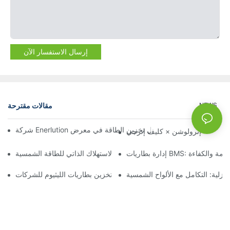
إرسال الاستفسار الآن
مقالات مقترحة
NEWS
إنرولوشن × كليف إنرجي
B: ضمان السلامة والكفاءة
ارية في أوروبا: تحسين عائد الاستثمار والاستهلاك الذاتي للطاقة الشمسية
نزلية: التكامل مع الألواح الشمسية
فوائد أنظمة تخزين بطاريات الليثيوم للشركات