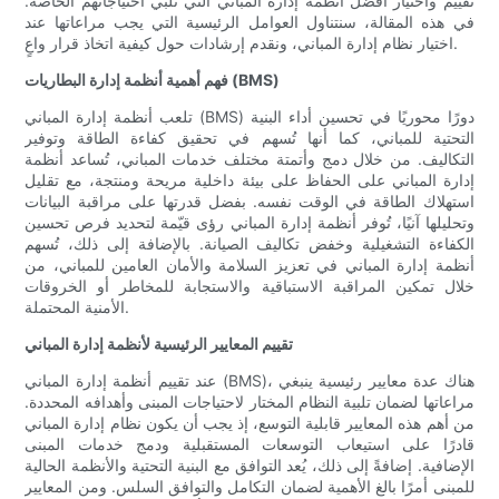
تقييم واختيار أفضل أنظمة إدارة المباني التي تُلبي احتياجاتهم الخاصة.
في هذه المقالة، سنتناول العوامل الرئيسية التي يجب مراعاتها عند
اختيار نظام إدارة المباني، ونقدم إرشادات حول كيفية اتخاذ قرار واعٍ.
فهم أهمية أنظمة إدارة البطاريات (BMS)
تلعب أنظمة إدارة المباني (BMS) دورًا محوريًا في تحسين أداء البنية
التحتية للمباني، كما أنها تُسهم في تحقيق كفاءة الطاقة وتوفير
التكاليف. من خلال دمج وأتمتة مختلف خدمات المباني، تُساعد أنظمة
إدارة المباني على الحفاظ على بيئة داخلية مريحة ومنتجة، مع تقليل
استهلاك الطاقة في الوقت نفسه. بفضل قدرتها على مراقبة البيانات
وتحليلها آنيًا، تُوفر أنظمة إدارة المباني رؤى قيّمة لتحديد فرص تحسين
الكفاءة التشغيلية وخفض تكاليف الصيانة. بالإضافة إلى ذلك، تُسهم
أنظمة إدارة المباني في تعزيز السلامة والأمان العامين للمباني، من
خلال تمكين المراقبة الاستباقية والاستجابة للمخاطر أو الخروقات
الأمنية المحتملة.
تقييم المعايير الرئيسية لأنظمة إدارة المباني
عند تقييم أنظمة إدارة المباني (BMS)، هناك عدة معايير رئيسية ينبغي
مراعاتها لضمان تلبية النظام المختار لاحتياجات المبنى وأهدافه المحددة.
من أهم هذه المعايير قابلية التوسع، إذ يجب أن يكون نظام إدارة المباني
قادرًا على استيعاب التوسعات المستقبلية ودمج خدمات المبنى
الإضافية. إضافةً إلى ذلك، يُعد التوافق مع البنية التحتية والأنظمة الحالية
للمبنى أمرًا بالغ الأهمية لضمان التكامل والتوافق السلس. ومن المعايير