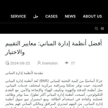
ABOUT US
NEWS
CASES
حل
SERVICE
أفضل أنظمة إدارة المباني: معايير التقييم
والاختيار
2024-06-23
Enerlution
77
مقدمة لأنظمة إدارة المباني
تُعد أنظمة إدارة المباني (BMS) جزءًا أساسيًا من البنية التحتية للمباني
الحديثة، حيث توفر تحكمًا ومراقبة مركزية لمختلف خدمات المباني،
مثل أنظمة التدفئة والتهوية وتكييف الهواء والإضاءة والأمن. مع التقدم
التكنولوجي، أصبحت أنظمة إدارة المباني أكثر تطورًا، مما يوفر وظائف
مُحسّنة وكفاءة في استخدام الطاقة. ومع استمرار نمو سوق أنظمة
إدارة المباني، من المهم لمديري المرافق ومالكي المباني فهم معايير