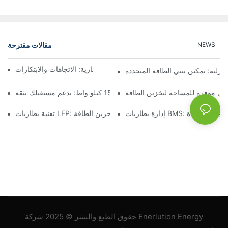
مقالات مقترحة
NEWS
مستقبل تخزين البطاريات التجارية: الاتجاهات والابتكارات
نزلية: تمكين تبني الطاقة المتجددة
لول موفرة للمساحة لتخزين الطاقة
تخزين البطارية بقدرة 15 كيلو واط: ندعم مستقبلك بثقة
B: ضمان السلامة والكفاءة
تقنية بطاريات LFP: خيار مستدام لتخزين الطاقة
حقوق الطبع والنشر © 2025 شركة Enerlution Energy