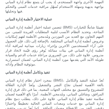
المهمة الأخرى واجهة المستخدم، إذ يجب أن يتمتع نظام إدارة المباني
بواجهة بديهية وسهلة الاستخدام تُسهّل مراقبة خدمات المبنى والتحكم
فيها وتحليلها.
عملية الاختيار لأنظمة إدارة المباني
تتضمن عملية اختيار أنظمة إدارة المباني (BMS) تقييمًا شاملًا للخيارات
المتاحة، وتحديد النظام الأنسب لتلبية المتطلبات الفريدة للمبنى. من
المهم التعاون مع العديد من الموردين ومُدمجي الأنظمة لفهم إمكانيات
وعروض أنظمة إدارة المباني المختلفة. بالإضافة إلى ذلك، فإن الحصول
على آراء المستخدمين الآخرين وإجراء زيارات ميدانية لمراقبة أداء
أنظمة إدارة المباني في بيئات مماثلة يُوفر رؤى قيّمة لاتخاذ قرار
مدروس. علاوة على ذلك، من الضروري مراعاة خدمات الدعم والصيانة
طويلة الأمد التي يقدمها مورد أنظمة إدارة المباني، لضمان استمرارية
موثوقية النظام وأدائه.
تنفيذ وتكامل أنظمة إدارة المباني
بمجرد اختيار نظام إدارة المباني (BMS)، تُعدّ عملية التنفيذ والتكامل
بالغة الأهمية لضمان نجاح النشر والتشغيل. وتُعدّ الإدارة الفعّالة
للمشروع والتنسيق مع مختلف الجهات المعنية، بما في ذلك فرق إدارة
المرافق، وشاغلي المباني، ومُدمجي الأنظمة، أمرًا بالغ الأهمية لضمان
سلاسة تنفيذ نظام إدارة المباني. علاوة على ذلك، يتطلب دمج نظام
إدارة المباني مع خدمات ومعدات المباني الحالية تخطيطًا واختبارًا
دقيقين للحد من الانقطاع وضمان التوافق. كما يُعدّ تدريب وتثقيف