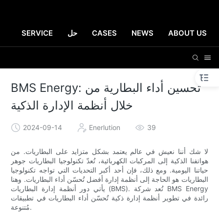
ABOUT US
NEWS
CASES
حل
SERVICE
BMS Energy: تحسين أداء البطارية من
خلال أنظمة الإدارة الذكية
2024-09-14
Enerlution
39
لا شك أننا نعيش في عالم يعتمد بشكل متزايد على البطاريات. من
هواتفنا الذكية إلى المركبات الكهربائية، تُعدّ تكنولوجيا البطاريات جوهر
حياتنا اليومية. ومع ذلك، فإن أحد أكبر التحديات التي تواجه تكنولوجيا
البطاريات هو الحاجة إلى أنظمة إدارة أفضل تُحسّن أداء البطاريات. وهنا
يأتي دور أنظمة إدارة البطاريات (BMS). تُعد شركة BMS Energy
رائدة في تطوير أنظمة إدارة ذكية تُحسّن أداء البطاريات في تطبيقات
مُتنوعة.