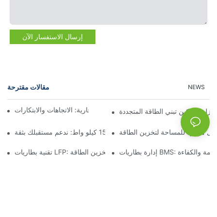
إرسال الاستفسار الآن
مقالات مقترحة
NEWS
مستقبل تخزين البطاريات التجارية: الاتجاهات والابتكارات
نزلية: تمكين تبني الطاقة المتجددة
لول موفرة للمساحة لتخزين الطاقة
تخزين البطارية بقدرة 15 كيلو واط: ندعم مستقبلك بثقة
B: ضمان السلامة والكفاءة
تقنية بطاريات LFP: خيار مستدام لتخزين الطاقة