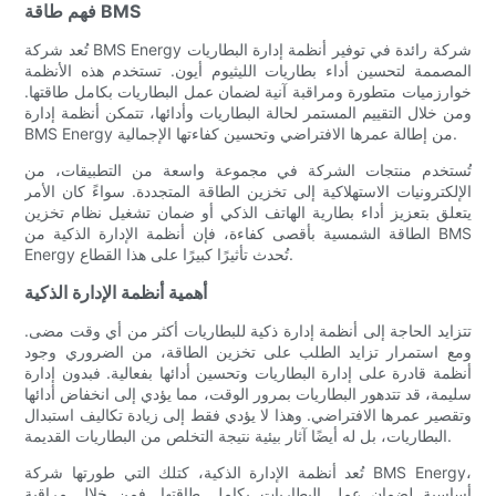
فهم طاقة BMS
تُعد شركة BMS Energy شركة رائدة في توفير أنظمة إدارة البطاريات
المصممة لتحسين أداء بطاريات الليثيوم أيون. تستخدم هذه الأنظمة
خوارزميات متطورة ومراقبة آنية لضمان عمل البطاريات بكامل طاقتها.
ومن خلال التقييم المستمر لحالة البطاريات وأدائها، تتمكن أنظمة إدارة
BMS Energy من إطالة عمرها الافتراضي وتحسين كفاءتها الإجمالية.
تُستخدم منتجات الشركة في مجموعة واسعة من التطبيقات، من
الإلكترونيات الاستهلاكية إلى تخزين الطاقة المتجددة. سواءً كان الأمر
يتعلق بتعزيز أداء بطارية الهاتف الذكي أو ضمان تشغيل نظام تخزين
الطاقة الشمسية بأقصى كفاءة، فإن أنظمة الإدارة الذكية من BMS
Energy تُحدث تأثيرًا كبيرًا على هذا القطاع.
أهمية أنظمة الإدارة الذكية
تتزايد الحاجة إلى أنظمة إدارة ذكية للبطاريات أكثر من أي وقت مضى.
ومع استمرار تزايد الطلب على تخزين الطاقة، من الضروري وجود
أنظمة قادرة على إدارة البطاريات وتحسين أدائها بفعالية. فبدون إدارة
سليمة، قد تتدهور البطاريات بمرور الوقت، مما يؤدي إلى انخفاض أدائها
وتقصير عمرها الافتراضي. وهذا لا يؤدي فقط إلى زيادة تكاليف استبدال
البطاريات، بل له أيضًا آثار بيئية نتيجة التخلص من البطاريات القديمة.
تُعد أنظمة الإدارة الذكية، كتلك التي طورتها شركة BMS Energy،
أساسية لضمان عمل البطاريات بكامل طاقتها. فمن خلال مراقبة