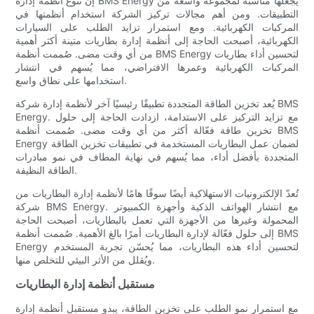
إن تنوع أنظمة إدارة BMS Energy يجعلها مناسبة لمجموعة واسعة من
التطبيقات. ومن أهم مجالات تركيز الشركة استخدام أنظمتها في
المركبات الكهربائية. ومع استمرار تزايد الطلب على السيارات
الكهربائية، أصبحت الحاجة إلى أنظمة إدارة بطاريات متينة أكثر أهمية
من أي وقت مضى. صُممت أنظمة BMS Energy لتحسين أداء بطاريات
المركبات الكهربائية وعمرها الافتراضي، مما يُسهم في انتشار
استخدامها على نطاق واسع.
يُعد تخزين الطاقة المتجددة تطبيقًا رئيسيًا آخر لأنظمة إدارة شركة BMS
Energy. مع تزايد التركيز على الاستدامة، ازدادت الحاجة إلى حلول
تخزين طاقة فعّالة أكثر من أي وقت مضى. صُممت أنظمة BMS
Energy لضمان عمل البطاريات المستخدمة في تطبيقات تخزين الطاقة
المتجددة بأفضل أداء، مما يُسهم في نهاية المطاف في نمو مبادرات
الطاقة النظيفة.
تُعدّ الإلكترونيات الاستهلاكية أيضًا سوقًا هامًا لأنظمة إدارة البطاريات من
شركة BMS Energy. مع انتشار الهواتف الذكية وأجهزة الكمبيوتر
المحمولة وغيرها من الأجهزة التي تعمل بالبطاريات، أصبحت الحاجة
إلى حلول فعّالة لإدارة البطاريات أمرًا بالغ الأهمية. صُممت أنظمة BMS
Energy لتحسين أداء هذه البطاريات، مما يُحسّن تجربة المستخدم
ويُقلل من الأثر البيئي للتخلص منها.
مستقبل أنظمة إدارة البطاريات
مع استمرار نمو الطلب على تخزين الطاقة، يبدو مستقبل أنظمة إدارة