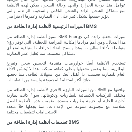
عوامل مثل درجة الحرارة والجهد وحالة الشحن، يمكن لهذه الأنظمة
منع مشاكل الشحن الزائد والشحن الناقص والسخونة الزائدة، والتي
تؤثر جميعها بشكل كبير على أداء البطارية وعمرها الافتراضي.
الميزات الرئيسية لأنظمة إدارة الطاقة من BMS
تتميز أنظمة إدارة الطاقة من BMS Energy بميزات تجعلها رائدة في
هذا المجال. ومن أهم مزاياها إمكانية المراقبة اللحظية، التي توفر رؤىً
متواصلة لأداء البطاريات. وهذا يسمح باتخاذ إجراءات استباقية لمنع أي
مشاكل محتملة، مما يُطيل عمر البطارية.
تستخدم الأنظمة أيضًا خوارزميات متقدمة لتحسين شحن وتفريغ
البطارية، مما يضمن تشغيلها بأعلى كفاءة ممكنة. هذا لا يُحسّن الأداء
العام للبطارية فحسب، بل يُقلل أيضًا من استهلاك الطاقة، مما يجعلها
خيارًا أكثر استدامةً لمجموعة واسعة من التطبيقات.
من الميزات البارزة الأخرى لأنظمة إدارة الطاقة من BMS توافقها مع
مختلف التركيبات الكيميائية للبطاريات وتكويناتها. سواءً كانت بطارية
أحادية الخلية أو حزمة بطاريات معقدة، صُممت هذه الأنظمة للعمل
بسلاسة مع مجموعة متنوعة من الإعدادات، مما يجعلها حلاً متعدد
الاستخدامات لتطبيقات مختلفة.
تطبيقات أنظمة إدارة الطاقة من BMS