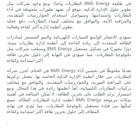
البطاريات واعدًا. ومع وجود شركات مثل BMS Energy في طليعة
تطوير حلول الإدارة الذكية، نتوقع أن نشهد تطورات ملحوظة في أداء
البطاريات واستدامتها. وسيواصل استخدام الخوارزميات المتقدمة،
والمراقبة الآنية، والتوافق مع مختلف كيمياء البطاريات، دفع عجلة
تطوير أنظمة إدارة أكثر كفاءة وفعالية.
سيؤدي الانتشار الواسع للسيارات الكهربائية والنمو المستمر لمبادرات
الطاقة المتجددة إلى زيادة الحاجة إلى أنظمة إدارة بطاريات متينة.
وستلعب شركات مثل BMS Energy دورًا محوريًا في تشكيل مستقبل
تكنولوجيا البطاريات، مما سيؤدي في النهاية إلى حلول تخزين طاقة
أكثر استدامة وكفاءة.
في الختام، تُحرز شركة BMS Energy تقدمًا ملحوظًا في تحسين أداء
البطاريات من خلال أنظمة الإدارة الذكية الخاصة بها. بفضل تركيزها
على المراقبة الفورية، والخوارزميات المتقدمة، والتوافق مع مختلف
تركيبات البطاريات الكيميائية، تُعدّ أنظمتها رائدة في هذا المجال. ومع
استمرار تزايد الطلب على تخزين الطاقة، لا يُمكن المبالغة في أهمية
أنظمة إدارة البطاريات الفعّالة. تتمتع BMS Energy بمكانة مرموقة
تُمكّنها من قيادة مستقبل تكنولوجيا البطاريات، مما يُؤدي في نهاية
المطاف إلى حلول تخزين طاقة أكثر استدامة وكفاءة.
.