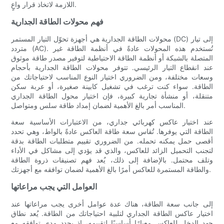
اللازمة لاتخاذ قرار واعٍ.
فهم محولات الطاقة الجدارية
محولات الطاقة الجدارية هي أجهزة تحوّل التيار المستمر (DC) إلى تيار
متردد (AC). تُستخدم هذه المحولات عادةً في أنظمة الطاقة غير
المتصلة بالشبكة أو أنظمة الطاقة الاحتياطية لتوفير مصدر طاقة موثوق
عند انقطاع التيار الرئيسي. تتوفر محولات الطاقة الجدارية بأحجام
وسعات مختلفة، ومن الضروري اختيار النوع المناسب لاحتياجاتك من
الطاقة. سواء كنت ترغب في تشغيل كابينة صغيرة، أو عربة سكن
متنقلة، أو منشأة تجارية كبيرة، فإن اختيار محول الطاقة الجداري
المناسب أمر بالغ الأهمية لضمان إمداد طاقة سلس ومتواصل.
عند اختيار عاكس كهربائي جداري، من الاعتبارات الأساسية سعة
الطاقة التي يوفرها. تُقاس سعة طاقة العاكس عادةً بالواط، وهي تحدد
أقصى حمل يمكنه تحمله. من الضروري تقييم متطلبات الطاقة بدقة
لتجنب التحميل الزائد للعاكس، والذي قد يؤدي إلى مشاكل في الأداء
وتلف محتمل. بالإضافة إلى ذلك، يُعد فهم تصنيفات ذروة الطاقة
والطاقة المستمرة للعاكس أمرًا بالغ الأهمية لضمان توافقه مع أجهزتك.
العوامل التي يجب مراعاتها
إلى جانب سعة الطاقة، هناك عدة عوامل أخرى يجب مراعاتها عند
اختيار عاكس الطاقة الجداري لتلبية احتياجاتك من الطاقة. يُعد نطاق
جهد الدخل للعاكس معيارًا أساسيًا لتقييمه، إذ يحدد مدى توافقه مع