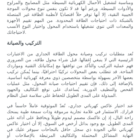
ومناسبة لتشغيل الأحمال الكهربائية البسيطة مثل المصابيح والمراوح
والأدوات البسيطة. ورغم أنها قد لا تكون بنفس تنوع محولات الموجة
الجيبية النقية، إلا أنها توفر حلاً اقتصاديًا لأنظمة الطاقة غير المتصلة
بالشبكة ذات احتياجات الطاقة المحدودة. من المهم تقييم الأجهزة
والمعدات التي تنوي تشغيلها باستخدام المحول واختيار النوع الأنسب
لاحتياجاتك.
التركيب والصيانة
تُعد متطلبات تركيب وصيانة محول الطاقة الجداري من الاعتبارات
الرئيسية التي لا ينبغي إغفالها. قبل شراء محول طاقة، من الضروري
فهم عملية التركيب والتأكد من توافقها مع إمكانياتك التقنية ومواردك
المتاحة. قد تتطلب بعض المحولات تركيبًا احترافيًا، بينما يُمكن تركيب
بعضها الآخر بسهولة بواسطة متخصصين ذوي معرفة كهربائية أساسية.
بالإضافة إلى ذلك، فإن تقييم احتياجات صيانة المحول، مثل عمليات
الفحص والتنظيف الدورية، يُساعدك على توقع التكاليف والجهود
المبذولة على المدى الطويل للحفاظ على سلاسة عمل النظام.
عند اختيار عاكس كهربائي جداري، تُعدّ الموثوقية عاملاً حاسماً في
قرارك. الاستثمار في علامة تجارية مرموقة وذات سمعة طيبة يمنحك
راحة البال، إذ إن عاكسك مصمم ليدوم طويلاً ويحافظ على أدائه على
المدى الطويل. مع وجود بدائل أرخص في السوق، إلا أن اختيار عاكس
كهربائي عالي الجودة ذي سجل حافل بالنجاحات سيوفر عليك في
النهاية المشاكل المحتملة والتكاليف المرتبطة بالإصلاحات أو