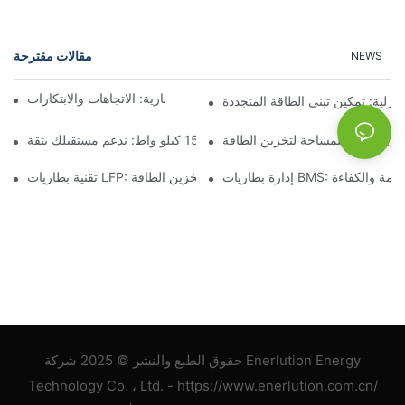
مقالات مقترحة
NEWS
مستقبل تخزين البطاريات التجارية: الاتجاهات والابتكارات
نزلية: تمكين تبني الطاقة المتجددة
لول موفرة للمساحة لتخزين الطاقة
تخزين البطارية بقدرة 15 كيلو واط: ندعم مستقبلك بثقة
B: ضمان السلامة والكفاءة
تقنية بطاريات LFP: خيار مستدام لتخزين الطاقة
حقوق الطبع والنشر © 2025 شركة Enerlution Energy
Technology Co. ، Ltd. - https://www.enerlution.com.cn/