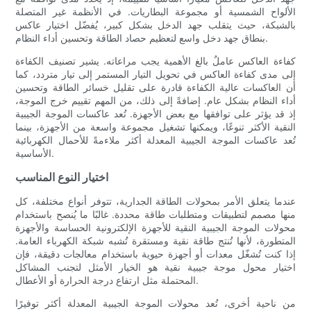
الألواح الشمسية أو مجموعة البطاريات. في الأنظمة غير المتصلة
بالشبكة، حيث يتقلب جهد الدخل بشكل كبير، يُفضّل اختيار عاكس
بنطاق جهد دخل واسع لتعظيم حصاد الطاقة وتحسين أداء النظام.
كفاءة العاكس عاملٌ بالغ الأهمية يجب مراعاته. يشير تصنيف الكفاءة
إلى مدى كفاءة العاكس في تحويل التيار المستمر إلى تيار متردد، كما
أن العاكسات عالية الكفاءة قادرة على تقليل خسائر الطاقة وتحسين
أداء النظام بشكل عام. إضافةً إلى ذلك، من المهم تقييم خرج الموجة،
إذ قد يؤثر على توافقها مع بعض الأجهزة. تُعد عاكسات الموجة الجيبية
النقية الأكثر تنوعًا، ويمكنها تشغيل مجموعة واسعة من الأجهزة، بينما
تُعد عاكسات الموجة الجيبية المعدلة أكثر ملاءمةً للأحمال الكهربائية
الأساسية.
اختيار النوع المناسب
عندما يتعلق الأمر بمحولات الطاقة الجدارية، تتوفر أنواع مختلفة، كل
منها مصمم لتطبيقات ومتطلبات طاقة محددة. غالبًا ما يُنصح باستخدام
محولات الموجة الجيبية النقية للأجهزة الإلكترونية الحساسة والأجهزة
المتطورة، لأنها تُنتج طاقة نقية ومستقرة تُشبه شبكة الكهرباء العامة.
إذا كنت تُشغّل معدات أو أجهزة حيوية باستخدام معالجات دقيقة، فإن
اختيار محول موجة جيبية نقية هو الخيار الأمثل لتجنب المشاكل
المحتملة مثل ارتفاع درجة الحرارة أو الأعطال.
من ناحية أخرى، تُعد محولات الموجة الجيبية المعدلة أكثر توفيرًا