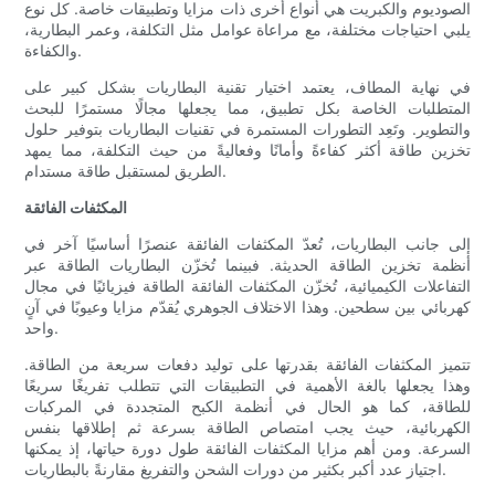
الصوديوم والكبريت هي أنواع أخرى ذات مزايا وتطبيقات خاصة. كل نوع
يلبي احتياجات مختلفة، مع مراعاة عوامل مثل التكلفة، وعمر البطارية،
والكفاءة.
في نهاية المطاف، يعتمد اختيار تقنية البطاريات بشكل كبير على
المتطلبات الخاصة بكل تطبيق، مما يجعلها مجالًا مستمرًا للبحث
والتطوير. وتَعِد التطورات المستمرة في تقنيات البطاريات بتوفير حلول
تخزين طاقة أكثر كفاءةً وأمانًا وفعاليةً من حيث التكلفة، مما يمهد
الطريق لمستقبل طاقة مستدام.
المكثفات الفائقة
إلى جانب البطاريات، تُعدّ المكثفات الفائقة عنصرًا أساسيًا آخر في
أنظمة تخزين الطاقة الحديثة. فبينما تُخزّن البطاريات الطاقة عبر
التفاعلات الكيميائية، تُخزّن المكثفات الفائقة الطاقة فيزيائيًا في مجال
كهربائي بين سطحين. وهذا الاختلاف الجوهري يُقدّم مزايا وعيوبًا في آنٍ
واحد.
تتميز المكثفات الفائقة بقدرتها على توليد دفعات سريعة من الطاقة.
وهذا يجعلها بالغة الأهمية في التطبيقات التي تتطلب تفريغًا سريعًا
للطاقة، كما هو الحال في أنظمة الكبح المتجددة في المركبات
الكهربائية، حيث يجب امتصاص الطاقة بسرعة ثم إطلاقها بنفس
السرعة. ومن أهم مزايا المكثفات الفائقة طول دورة حياتها، إذ يمكنها
اجتياز عدد أكبر بكثير من دورات الشحن والتفريغ مقارنةً بالبطاريات.