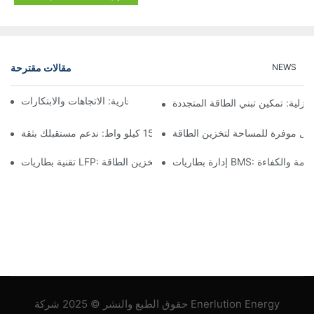
مقالات مقترحة
NEWS
مستقبل تخزين البطاريات التجارية: الاتجاهات والابتكارات
نزلية: تمكين تبني الطاقة المتجددة
لول موفرة للمساحة لتخزين الطاقة
تخزين البطارية بقدرة 15 كيلو واط: ندعم مستقبلك بثقة
B: ضمان السلامة والكفاءة
تقنية بطاريات LFP: خيار مستدام لتخزين الطاقة
حقوق الطبع والنشر © 2025 شركة Enerlution Energy