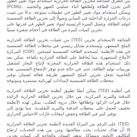
من الطرق الشائعة لتخزين الطاقة الحرارية استخدام مواد تغيير الطور
(PCMs)، التي تخزن الطاقة وتُطلقها أثناء عمليتي الصهر والتجميد.
ويمكن استخدام مواد تغيير الطور في تطبيقات متنوعة، بدءًا من تثبيت
درجات الحرارة الداخلية في المباني وصولًا إلى تخزين الطاقة الشمسية
لتوليد الطاقة. وتتمثل الميزة الرئيسية لمواد تغيير الطور في قدرتها على
تخزين كميات كبيرة من الطاقة في أحجام صغيرة نسبيًا.
من تقنيات تخزين الطاقة الحرارية (TES) الشائعة الاستخدام تخزين
الملح المنصهر، ويُستخدم بشكل رئيسي في محطات الطاقة الشمسية
المركزة (CSP). في هذه الأنظمة، تُستخدم الطاقة الشمسية لتسخين
الأملاح المنصهرة، مما يُحافظ على الطاقة الحرارية بكفاءة. يمكن بعد
ذلك استخدام هذه الطاقة الحرارية المخزنة لإنتاج البخار لتشغيل
توربينات توليد الطاقة، حتى في حالة عدم توفر الإشعاع الشمسي. هذه
الخاصية تجعل تخزين الملح المنصهر طريقة فعالة لضمان توفير
محطات الطاقة الشمسية لإمدادات كهربائية مستمرة وموثوقة.
يمكن أيضًا تطبيق أنظمة تخزين الطاقة الحرارية (TES) في أنظمة
التدفئة والتبريد المركزية. من خلال تخزين الطاقة الحرارية الزائدة
خلال فترات الركود وإطلاقها خلال ذروة الطلب، يمكن لهذه الأنظمة
تخفيف الحمل على محطات التدفئة والتبريد التقليدية، مما يؤدي إلى
توفير كبير في الطاقة وخفض انبعاثات غازات الاحتباس الحراري.
على الرغم من المزايا العديدة لأنظمة تخزين الطاقة الحرارية (TES)،
إلا أن هناك تحديات يجب معالجتها. ومن بين هذه التحديات ارتفاع
التكاليف الأولية، ومشاكل تدهور المواد، والحاجة إلى كميات تخزين