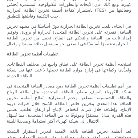
كبيرة. ومع ذلك، فإن الأبحاث والتطورات التكنولوجية المستمرة تُحسّن
باستمرار كفاءة أنظمة تخزين الطاقة الحرارية (TES) وفعاليتها من
حيث التكلفة وقابليتها للتطبيق.
في الختام، يلعب تخزين الطاقة الحرارية دورًا أساسيًا في مشهد تخزين
الطاقة. فقدرته على تخزين الطاقة المتجددة كحرارة أو برودة، وتوفير
إمداد ثابت من الطاقة والتحكم في المناخ، تجعل من تخزين الطاقة
الحرارية عنصرًا أساسيًا في السعي نحو مستقبل طاقة مستدام وفعال.
تطبيقات أنظمة تخزين الطاقة
تُستخدم أنظمة تخزين الطاقة على نطاق واسع في مختلف القطاعات.
وتُعدُّدها وكفاءتها في إدارة موارد الطاقة تجعلها لا غنى عنها في شبكة
الطاقة الحديثة.
من أهم تطبيقات أنظمة تخزين الطاقة دمج مصادر الطاقة المتجددة في
شبكة الكهرباء. تُعرف مصادر الطاقة المتجددة، مثل طاقة الرياح
والطاقة الشمسية، بتقطعها وعدم استقرارها. تُعالج أنظمة تخزين
الطاقة هذا التحدي بتخزين فائض الطاقة المُنتج خلال فترات ذروة
الإنتاج، وإطلاقه خلال فترات انخفاض الإنتاج أو ارتفاع الطلب. تضمن
هذه القدرة إمدادًا مستقرًا وموثوقًا به من الطاقة المتجددة، مما يُسهّل
الانتقال إلى شبكة كهرباء أكثر استدامةً وصديقةً للبيئة.
تُعد أنظمة تخزين الطاقة بالغة الأهمية لتعزيز استقرار الشبكة
وموثوقيتها. فهي تُوفر خدماتٍ مساعدة، مثل تنظيم الترددات، ودعم