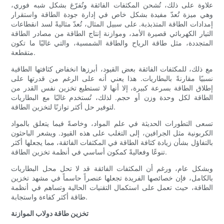
علاوة على ذلك، تُشحن المكثفات الفائقة وتُفرّغ بشكل شبه فوري،
وهي ميزة تُعدّ مفيدة بشكل خاص في إدارة جودة الطاقة واستقرار
إمدادات الطاقة المتذبذبة. على سبيل المثال، تُعدّ مثاليةً لسد انقطاعات
التيار الكهربائي قصيرة الأمد، وموازنة إنتاج الطاقة من مصادر الطاقة
المتجددة، مثل طاقة الرياح والطاقة الشمسية، والتي غالبًا ما تكون
متقطعة.
مع ذلك، للمكثفات الفائقة بعض القيود، أبرزها انخفاض كثافتها الطاقية
نسبيًا مقارنةً بالبطاريات. هذا يعني أنه على الرغم من قدرتها على
إطلاق الطاقة بسرعة كبيرة، إلا أنها لا تستطيع تخزين نفس القدر من
الطاقة لكل وحدة وزن أو حجم. لذلك، تُستخدم غالبًا مع البطاريات
لتوفير حل أكثر توازنًا لتخزين الطاقة.
تسعى التطورات الحديثة في علم المواد، وخاصةً فيما يتعلق بالمواد
الكربونية مثل الجرافين، إلى التغلب على هذه القيود. ويشعر الباحثون
بالتفاؤل بشأن زيادة كثافة الطاقة في المكثفات الفائقة، مما يجعلها أكثر
تنوعًا وفعاليةً كمكون أساسي في أنظمة تخزين الطاقة.
وبشكل عام، ورغم أن المكثفات الفائقة قد لا تحل محل البطاريات
بالكامل، فإن خصائصها الفريدة تجعلها عنصراً حاسماً في مشهد تخزين
الطاقة، حيث تعمل على استكمال التقنيات الحالية وتساهم في أنظمة
طاقة أكثر كفاءة واستجابة.
تخزين طاقة دولاب الموازنة