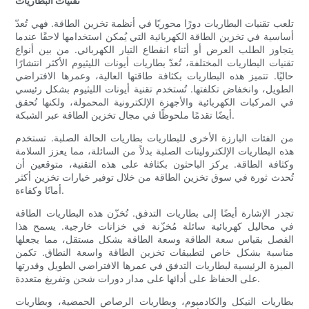
تقنيات البطاريات
تلعب تقنيات البطاريات دورًا محوريًا في أنظمة تخزين الطاقة. فهي تُعدّ
أساسية في تخزين الطاقة الكهربائية التي يُمكن استخدامها لاحقًا عندما
يتجاوز الطلب العرض أو أثناء انقطاع التيار الكهربائي. من بين أنواع
تقنيات البطاريات المختلفة، تُعدّ بطاريات أيونات الليثيوم الأكثر انتشارًا
حاليًا. تتميز هذه البطاريات بكثافة طاقتها العالية، وعمرها الافتراضي
الطويل، وانخفاض تكلفتها. تُستخدم تقنية أيونات الليثيوم بشكل رئيسي
في المركبات الكهربائية والأجهزة الإلكترونية المحمولة، ولكنها تُحقق
أيضًا تقدمًا ملحوظًا في مجال تخزين الطاقة عبر الشبكة.
من الفئات البارزة الأخرى للبطاريات بطاريات الحالة الصلبة. تستخدم
هذه البطاريات الإلكتروليتات الصلبة بدلاً من السائلة، مما يعزز السلامة
وكثافة الطاقة. يركز الباحثون بكثافة على هذه التقنية، متوقعين أن
تُحدث ثورة في سوق تخزين الطاقة من خلال توفير خيارات تخزين أكثر
أمانًا وكفاءة.
تجدر الإشارة أيضًا إلى بطاريات التدفق. تُخزّن هذه البطاريات الطاقة
في محاليل كهربائية سائلة مُخزّنة في خزانات خارجية. يسمح هذا
الفصل بقياس سعة الطاقة وسعة الطاقة بشكل مستقل، مما يجعلها
مناسبة بشكل خاص لتطبيقات تخزين الطاقة واسعة النطاق. تكمن
الميزة الرئيسية لبطاريات التدفق في عمرها الافتراضي الطويل وقدرتها
على الحفاظ على أدائها على مدار دورات شحن وتفريغ متعددة.
بطاريات النيكل والكادميوم، وبطاريات الرصاص الحمضية، وبطاريات