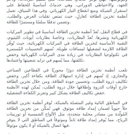
الجهد، والاحتياطي الدوراني، وهي خدماتٌ أساسيةٌ للحفاظ على
استقرار الشبكة ومنع انقطاع التيار الكهربائي. وفي هذا السياق، تعمل
أنظمة تخزين الطاقة كعازلٍ، حيث تمتص تقلبات العرض والطلب،
وتضمن تدفقًا سلسًا ومستمرًا للطاقة.
في قطاع النقل، تُعدّ أنظمة تخزين الطاقة أساسيةً في تطوير المركبات
الكهربائية ونشرها. تُعدّ البطاريات، وخاصةً بطاريات أيونات الليثيوم،
التقنية الأساسية لتخزين الطاقة في المركبات الكهربائية، حيث تُوفّر
الطاقة اللازمة لتشغيلها لمسافات طويلة. تُسهم التحسينات المُستمرة
في تكنولوجيا البطاريات في زيادة مدى المركبات الكهربائية وخفض
تكلفتها، مما يُسهم في تزايد شعبيتها واعتمادها.
تلعب أنظمة تخزين الطاقة دورًا محوريًا في القطاعين الصناعي
والتجاري، إذ تُسهم في إدارة استهلاك الطاقة بكفاءة أكبر، وخفض
تكاليف ذروة الطلب، وتحسين جودة الطاقة. ومن خلال تخزين الطاقة
خارج أوقات الذروة وإطلاقها خلال ذروة الطلب، يُمكن لهذه الأنظمة
خفض تكاليف الطاقة بشكل كبير وتعزيز الكفاءة التشغيلية.
في المناطق النائية وغير المتصلة بالشبكة، تُوفر أنظمة تخزين الطاقة
حلاً حيوياً لضمان إمداد طاقة موثوق. فهي تُمكّن من تخزين الطاقة
المُولّدة من مصادر محلية متجددة، مثل الألواح الشمسية أو توربينات
الرياح، مما يُوفر إمداد طاقة ثابتاً وموثوقاً في المناطق التي لا يتوفر
فيها اتصال بالشبكة أو لا يكون موثوقاً.