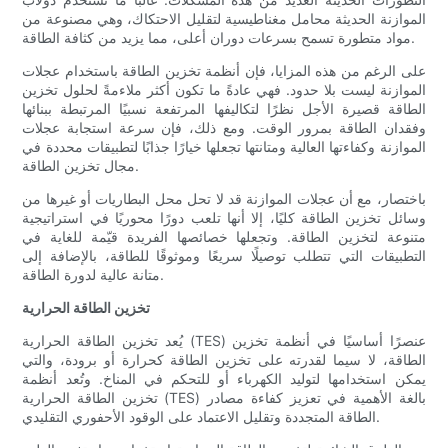
الموازنة الحديثة محامل مغناطيسية لتقليل الاحتكاك، وهي مصنوعة من
مواد متطورة تسمح بسرعات دوران أعلى، مما يزيد من كثافة الطاقة.
على الرغم من هذه المزايا، فإن أنظمة تخزين الطاقة باستخدام عجلات
الموازنة ليست بلا حدود. فهي عادةً ما تكون أكثر ملاءمةً لحلول تخزين
الطاقة قصيرة الأجل نظرًا لتكاليفها المرتفعة نسبيًا المرتبطة ببنائها
وفقدان الطاقة بمرور الوقت. ومع ذلك، فإن سرعة استجابة عجلات
الموازنة وكفاءتها العالية ومتانتها تجعلها خيارًا جذابًا لتطبيقات محددة في
مجال تخزين الطاقة.
باختصار، مع أن عجلات الموازنة قد لا تحل محل البطاريات أو غيرها من
وسائل تخزين الطاقة كليًا، إلا أنها تلعب دورًا محوريًا في استراتيجية
متنوعة لتخزين الطاقة. وتجعلها خصائصها الفريدة قيّمة للغاية في
التطبيقات التي تتطلب توصيلًا سريعًا وموثوقًا للطاقة، بالإضافة إلى
متانة عالية لدورة الطاقة.
تخزين الطاقة الحرارية
يُعد تخزين الطاقة الحرارية (TES) عنصرًا أساسيًا في أنظمة تخزين
الطاقة، لا سيما لقدرته على تخزين الطاقة كحرارة أو برودة، والتي
يمكن استخدامها لتوليد الكهرباء أو للتحكم في المناخ. وتُعد أنظمة
تخزين الطاقة الحرارية (TES) بالغة الأهمية في تعزيز كفاءة مصادر
الطاقة المتجددة وتقليل الاعتماد على الوقود الأحفوري التقليدي.