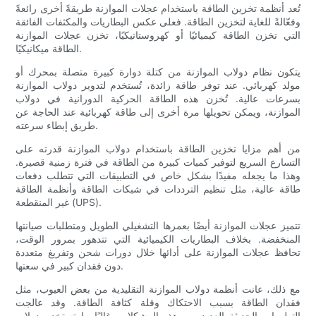
تُعد أنظمة تخزين الطاقة باستخدام عجلات الموازنة طريقةً أخرى رائعةً
وفعّالةً للغاية لتخزين الطاقة. فعلى عكس البطاريات والمكثفات الفائقة
التي تخزن الطاقة كيميائيًا أو كهروستاتيكيًا، تخزن عجلات الموازنة
الطاقة ميكانيكيًا.
يتكون نظام دولاب الموازنة من كتلة دوارة كبيرة متصلة بمحرك أو
مولد كهربائي. عند توفر طاقة زائدة، تُستخدم لتدوير دولاب الموازنة
بسرعات عالية. تُخزن هذه الطاقة الحركية الدورانية في دولاب
الموازنة، ويمكن تحويلها مرة أخرى إلى طاقة كهربائية عند الحاجة عن
طريق إبطاء سرعته.
من أهم مزايا تخزين الطاقة باستخدام دولاب الموازنة قدرته على
التسارع السريع لتوفير كميات كبيرة من الطاقة في فترة زمنية قصيرة.
وهذا ما يجعله مفيدًا بشكل خاص في التطبيقات التي تتطلب دفعات
طاقة عالية، مثل تنظيم الترددات في شبكات الطاقة وأنظمة الطاقة
غير المنقطعة (UPS).
تتميز عجلات الموازنة أيضًا بعمرها التشغيلي الطويل ومتطلبات صيانتها
المنخفضة. بخلاف البطاريات الكيميائية التي تتدهور بمرور الوقت،
تحافظ عجلات الموازنة على أدائها خلال دورات شحن وتفريغ متعددة
دون فقدان كبير في سعتها.
مع ذلك، عانت أنظمة دولاب الموازنة التقليدية من بعض العيوب، مثل
فقدان الطاقة بسبب الاحتكاك وقلة كثافة الطاقة. وقد عالجت
التطورات الحديثة العديد من هذه المشكلات. غالبًا ما تستخدم دولاب