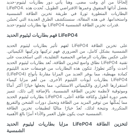
إلحاحًا من أي وقت مضى. وهنا يأتي دور بطاريات ليثيوم-حديد
LiFePO4. بفضل أدائها المتفوق وعمرها الافتراضي الطويل، تُحدث هذه
البطاريات المتطورة ثورةً في طريقة تخزين الطاقة الشمسية
واستخدامها. في هذه المقالة، سنستكشف الطرق العديدة التي تُحسّن
بها بطاريات ليثيوم-حديد LiFePO4 قدرات تخزين الطاقة الشمسية.
فهم بطاريات ليثيوم الحديد LiFePO4
لفهم تأثير بطاريات ليثيوم الحديد LiFePO4 على تخزين الطاقة
الشمسية بشكل كامل، من الضروري فهم تركيبها وتركيبها الكيميائي.
على عكس بطاريات الرصاص الحمضية التقليدية، التي استُخدمت على
نطاق واسع لتخزين الطاقة، تُعد بطاريات ليثيوم الحديد LiFePO4 تقنية
أحدث وأكثر تطورًا. تتكون هذه البطاريات من فوسفات حديد الليثيوم
(LiFePO4) كمادة مهبطية، مما يوفر العديد من المزايا مقارنةً بأنواع
بطاريات أيونات الليثيوم الأخرى. من أهم مزايا كيمياء LiFePO4
استقرارها الحراري والكيميائي الاستثنائي، مما يجعلها خيارًا أكثر أمانًا
وموثوقية لأنظمة تخزين الطاقة الشمسية. بالإضافة إلى ذلك، تتميز
بطاريات ليثيوم الحديد LiFePO4 بعمر دورة أطول وكثافة طاقة أعلى،
مما يُمكّنها من توفير المزيد من الطاقة وتحمل دورات الشحن والتفريغ
المتكررة. ونتيجة لذلك، تُعدّ خيارًا مثاليًا لتطبيقات تخزين الطاقة
الشمسية حيث يكون طول العمر والأداء أمرًا بالغ الأهمية.
مزايا بطاريات ليثيوم الحديد LiFePO4 لتخزين الطاقة
الشمسية