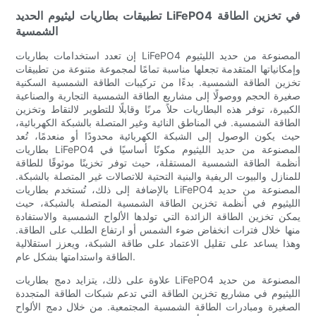
تطبيقات بطاريات ليثيوم الحديد LiFePO4 في تخزين الطاقة
الشمسية
إن تعدد استخدامات بطاريات LiFePO4 المصنوعة من حديد الليثيوم
وإمكانياتها المتقدمة تجعلها مناسبة تمامًا لمجموعة متنوعة من تطبيقات
تخزين الطاقة الشمسية. بدءًا من تركيبات الطاقة الشمسية السكنية
صغيرة الحجم ووصولًا إلى مشاريع الطاقة الشمسية التجارية والصناعية
الكبيرة، توفر هذه البطاريات حلاً مرنًا وقابلًا للتطوير لالتقاط وتخزين
الطاقة الشمسية. في المناطق النائية وغير المتصلة بالشبكة الكهربائية،
حيث يكون الوصول إلى الشبكة الكهربائية محدودًا أو منعدمًا، تُعد
بطاريات LiFePO4 المصنوعة من حديد الليثيوم مكونًا أساسيًا في
أنظمة الطاقة الشمسية المستقلة، حيث توفر تخزينًا موثوقًا للطاقة
للمنازل والبيوت الريفية والبنية التحتية للاتصالات غير المتصلة بالشبكة.
بالإضافة إلى ذلك، تُستخدم بطاريات LiFePO4 المصنوعة من حديد
الليثيوم في أنظمة تخزين الطاقة الشمسية المتصلة بالشبكة، حيث
يمكن تخزين الطاقة الزائدة التي تولدها الألواح الشمسية والاستفادة
منها خلال فترات انخفاض ضوء الشمس أو ارتفاع الطلب على الطاقة.
وهذا يساعد على تقليل الاعتماد على طاقة الشبكة، ويعزز استقلالية
الطاقة واستدامتها بشكل عام.
علاوة على ذلك، يتزايد دمج بطاريات LiFePO4 المصنوعة من حديد
الليثيوم في مشاريع تخزين الطاقة التي تدعم شبكات الطاقة المتجددة
الصغيرة ومبادرات الطاقة الشمسية المجتمعية. من خلال دمج الألواح