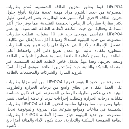
فيما يتعلق بتخزين الطاقة الشمسية، تُقدم بطاريات LiFePO4
المصنوعة من حديد الليثيوم مزايا مهمة عديدة مقارنةً بأنواع حلول
تخزين الطاقة الأخرى. أولًا، تتميز هذه البطاريات بعمر افتراضي أطول
بكثير مقارنةً ببطاريات الرصاص الحمضية التقليدية، مما يوفر خيارًا أكثر
استدامةً وفعاليةً من حيث التكلفة لأنظمة الطاقة الشمسية. مع عمر
افتراضي نموذجي يزيد عن 10 سنوات، تتطلب بطاريات LiFePO4
المصنوعة من حديد الليثيوم استبدالًا وصيانةً أقل، مما يُقلل من تكاليف
التشغيل الإجمالية والأثر البيئي. علاوةً على ذلك، تتميز هذه البطاريات
المتطورة بكفاءة عالية، مع معدل تفريغ ذاتي أقل واحتفاظ أعلى
بالطاقة، مما يسمح لأنظمة الطاقة الشمسية بتعظيم إنتاجها من الطاقة
وسعة تخزينها. وهذا مهمٌّ بشكل خاص لأنظمة الطاقة الشمسية غير
المتصلة بالشبكة والنائية، حيث يُعدّ تخزين الطاقة الموثوق أمرًا أساسيًا
لتزويد المنازل والشركات والمجتمعات بالطاقة.
من أهم مزايا بطاريات LiFePO4 المصنوعة من حديد الليثيوم قدرتها
على العمل بكفاءة في نطاق واسع من درجات الحرارة والظروف
البيئية. فعلى عكس بطاريات الرصاص الحمضية، التي قد تكون حساسة
لتقلبات درجات الحرارة وتتطلب إجراءات تبريد أو تدفئة إضافية، تتميز
بطاريات LiFePO4 بثباتها ومرونتها، مما يجعلها مناسبة لتخزين الطاقة
الشمسية في مناخات ومواقع متنوعة. هذه المرونة والموثوقية تجعل
بطاريات LiFePO4 المصنوعة من حديد الليثيوم خيارًا ممتازًا لأنظمة
الطاقة الشمسية السكنية والتجارية، حيث يكون الأداء والمتانة أمرًا بالغ
الأهمية.