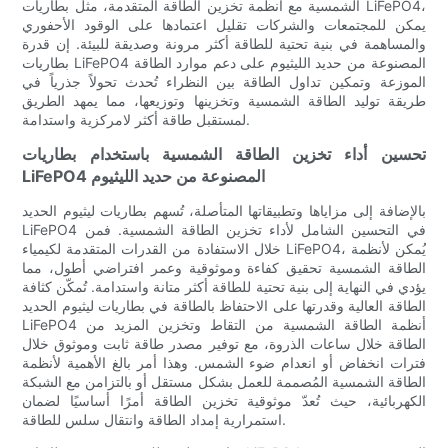
الشمسية مع أنظمة تخزين الطاقة المتقدمة، مثل بطاريات LiFePO4،
يمكن للمجتمعات والشركات تقليل اعتمادها على الوقود الأحفوري
والمساهمة في بنية تحتية للطاقة أكثر مرونة وصديقة للبيئة. إن قدرة
بطاريات LiFePO4 المصنوعة من حديد الليثيوم على دعم موارد الطاقة
الموزعة وتمكين تداول الطاقة بين النظراء تُحدث تحولاً جذرياً في
طريقة توليد الطاقة الشمسية وتخزينها وتوزيعها، مما يمهد الطريق
لمستقبل طاقة أكثر لامركزية واستدامة.
تحسين أداء تخزين الطاقة الشمسية باستخدام بطاريات
LiFePO4 المصنوعة من حديد الليثيوم
بالإضافة إلى مزاياها وتطبيقاتها المتأصلة، تُسهم بطاريات ليثيوم الحديد
LiFePO4 في التحسين الشامل لأداء تخزين الطاقة الشمسية. فمن
خلال الاستفادة من القدرات المتقدمة لكيمياء LiFePO4، يُمكن لأنظمة
الطاقة الشمسية تحقيق كفاءة وموثوقية وعمر افتراضي أطول، مما
يؤدي في النهاية إلى بنية تحتية للطاقة أكثر متانة واستدامة. تُمكّن كثافة
الطاقة العالية وقدرتها على الاحتفاظ بالطاقة في بطاريات ليثيوم الحديد
LiFePO4 أنظمة الطاقة الشمسية من التقاط وتخزين المزيد من
الطاقة خلال ساعات الذروة، مع توفير مصدر طاقة ثابت وموثوق خلال
فترات انخفاض أو انعدام ضوء الشمس. وهذا أمر بالغ الأهمية لأنظمة
الطاقة الشمسية المُصممة للعمل بشكل مستقل أو بالتزامن مع الشبكة
الكهربائية، حيث تُعدّ موثوقية تخزين الطاقة أمرًا أساسيًا لضمان
استمرارية إمداد الطاقة وانتقال سلس للطاقة.