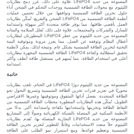
علاوة على ذلك، عزز دمج بطاريات LiFePO4 المصنوعة من حديد
الليثيوم مع محولات الطاقة الشمسية ووحدات التحكم في الشحن أداء
حلول تخزين الطاقة الشمسية وتوافقها. من خلال تحسين عمليات
الشحن والتفريغ، تُمكّن بطاريات LiFePO4 أنظمة الطاقة الشمسية من
العمل بأقصى طاقتها، مما يوفر طاقة متجددة أكثر سهولة واستدامة
للمنازل والشركات والمجتمعات. علاوة على ذلك، تُقلل السلامة والمتانة
المتطورتان لبطاريات LiFePO4 المصنوعة من حديد الليثيوم من خطر
أعطال النظام وتوقفه عن العمل، مما يعزز مرونة وموثوقية البنية
التحتية لتخزين الطاقة الشمسية بشكل عام. ونتيجة لذلك، يمكن لأنظمة
الطاقة الشمسية المجهزة ببطاريات LiFePO4 تحقيق استقلالية وكفاءة
أعلى في استخدام الطاقة، مما يُسهم في مستقبل طاقة أنظف وأكثر
استدامة.
خاتمة
في الختام، تلعب بطاريات LiFePO4 المصنوعة من حديد الليثيوم دورًا
محوريًا في تعزيز قدرات تخزين الطاقة الشمسية وتسريع التحول نحو
الطاقة المتجددة. بفضل أدائها المتفوق وموثوقيتها وعمرها الافتراضي
الطويل، تُمكّن هذه البطاريات المتطورة محطات الطاقة الشمسية من
التقاط الطاقة وتخزينها واستخدامها بكفاءة واستدامة أكبر. بدءًا من
الأنظمة السكنية غير المتصلة بالشبكة الكهربائية وصولًا إلى المشاريع
التجارية المتصلة بها، تُقدم بطاريات LiFePO4 المصنوعة من حديد
الليثيوم حلاً متعدد الاستخدامات وقابلًا للتطوير لتعزيز تخزين الطاقة
الشمسية وتعظيم فوائدها. ومع استمرار نمو الطلب على الطاقة