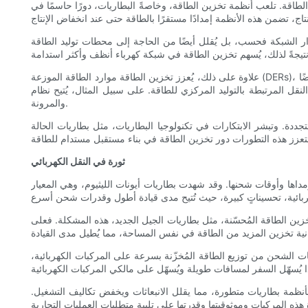
الطاقة. تلعب أنظمة تخزين الطاقة، وخاصةً البطاريات، دورًا حاسمًا في
رار الشبكة فحسب، بل يُقلل أيضًا من الحاجة إلى محطات توليد الطاقة
علاوة على ذلك، يُعزز تخزين الطاقة موارد الطاقة الموزعة (DERs)، مما يُمكّن أصحاب المنازل والشركات من توليد وتخزين طاقتهم المتجددة. ولا يقتصر هذا التعميم اللامركزي على تعزيز أمن الطاقة فحسب، بل يُقلل أيضًا
يد المركزي للطاقة. على سبيل المثال، يُتيح نظام Powerwall من Tesla لأصحاب المنازل تخزين الطاقة الشمسية لاستخدامها ليلًا أو عند انقطاع التيار الكهربائي، مما يُعزز الاكتفاء الذاتي
والمرونة.
دة. وتبشر الابتكارات في تكنولوجيا البطاريات، مثل بطاريات الحالة
ثورة في النقل الكهربائي
 ومداها وأوقات شحنها. وقد شهدت بطاريات أيونات الليثيوم، وهي المعيار
خزين الطاقة المُحسّنة، مثل بطاريات الجيل الجديد، هذه المشكلة. فعلى
ات الشحن من توزيع الطاقة المُخزّنة بسرعة على المركبات الكهربائية،
بأنظمة بطاريات متطورة، مما يقلل الانبعاثات ويخفض تكاليف التشغيل.