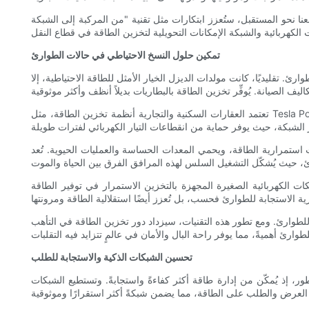
تقبل، ستُعزز ابتكارات مثل تقنية "من المركبة إلى الشبكة" (V2G) دمج تخزين الطاقة والنقل. تتيح هذه التقنية للمركبات الكهربائية تفريغ طاقتها إلى الشبكة، مما يوفر شبكة تخزين موزعة تُعزز استقرار
تمكين حلول النسخ الاحتياطي في حالات الطوارئ
ئ. تقليديًا، كانت مولدات الديزل الخيار الأمثل للطاقة الاحتياطية، إلا
تعتمد العقارات السكنية والتجارية أنظمة تخزين الطاقة، مثل Tesla Powerwall وLG Chem RESU، كطاقة احتياطية. تتميز هذه الأنظمة بقدرتها على التحويل بسلاسة إلى الطاقة المخزنة أثناء انقطاع التيار الكهربائي، مما
ات استمرارية الطاقة، ويحمي المعدات الحساسة والعمليات الحيوية. تُعد
 الكهربائية الصغيرة المجهزة بالتخزين الاستمرار في توفير الطاقة
 للطوارئ. ومع تطور هذه التقنيات، سيزداد دور تخزين الطاقة في التأهب
تحسين الشبكات الذكية والاستجابة للطلب
ور، إذ يُمكّن من إدارة طاقة أكثر كفاءةً واستجابةً. وتستطيع الشبكات