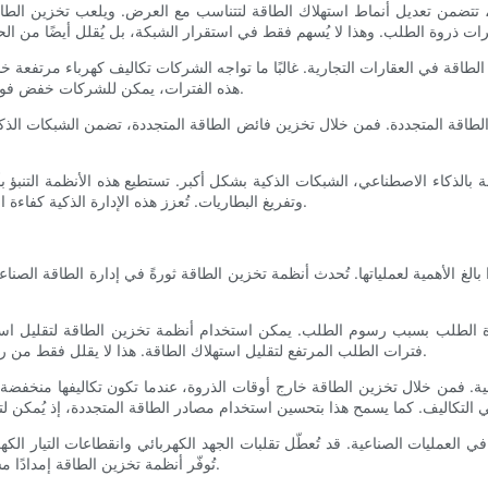
تضمن تعديل أنماط استهلاك الطاقة لتتناسب مع العرض. ويلعب تخزين الطاقة 
طاقة في العقارات التجارية. غالبًا ما تواجه الشركات تكاليف كهرباء مرتفعة 
هذه الفترات، يمكن للشركات خفض فواتير الطاقة بشكل كبير، مما يجعل عملياتها أكثر فعالية من حيث التكلفة.
لطاقة المتجددة. فمن خلال تخزين فائض الطاقة المتجددة، تضمن الشبكات الذكية
مة بالذكاء الاصطناعي، الشبكات الذكية بشكل أكبر. تستطيع هذه الأنظمة التنب
وتفريغ البطاريات. تُعزز هذه الإدارة الذكية كفاءة الشبكة واستجابتها، مما يُمهد الطريق لمستقبل طاقة أكثر ذكاءً واستدامة.
ًا بالغ الأهمية لعملياتها. تُحدث أنظمة تخزين الطاقة ثورةً في إدارة الطاقة ال
روة الطلب بسبب رسوم الطلب. يمكن استخدام أنظمة تخزين الطاقة لتقليل است
فترات الطلب المرتفع لتقليل استهلاك الطاقة. هذا لا يقلل فقط من رسوم الطلب، بل يُساعد أيضًا في تخفيف الضغط على الشبكة الكهربائية.
لصناعية. فمن خلال تخزين الطاقة خارج أوقات الذروة، عندما تكون تكاليفها منخ
العمليات الصناعية. قد تُعطّل تقلبات الجهد الكهربائي وانقطاعات التيار الكه
تُوفّر أنظمة تخزين الطاقة إمدادًا مستقرًا بالطاقة، مما يحمي من هذه الانقطاعات ويضمن سلاسة العمليات.