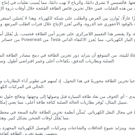
ا. فالشمس لا تشرق دائمًا، والرياح لا تهب دائمًا، مما يُسبب تقلبات في إنتاج 
 عازلًا، يُوازن بين العرض والطلب على شبكة الكهرباء. وهذا لا يُحسّن استق
من خسائر النقل المرتبطة بالتول
للبيئة، من المتوقع أن يتزايد دور تخزين الطاقة في دمج مصادر الطاقة المتجد
الصلبة وبطاريات التدفق، بكفاءات أعلى وعمر افتراضي أطول. وستعزز هذه التطورات دور تخزين الطاقة في بناء مستقبل مستدام للطاقة.
نولوجيا تخزين الطاقة محوريةً في هذا التحول، إذ تُسهم في تطوير أداء البطاريات
الحالي في المركبات الكهربائية، تحسيناتٍ كبيرة، حيث تُتيح مدى قيادة أطول وقدرات شحن أسرع.
لمدى - أي الخوف من نفاد طاقة السيارة قبل وصولها إلى وجهتها. وتعالج حلول ت
سبيل المثال، تُوفر بطاريات الحالة الصلبة كثافة طاقة أعلى، مما يعني إمكانية تخزين المزيد من الطاقة في نفس المساحة، مما يُطيل مدى القيادة.
ةً في مجال النقل الكهربائي. تُمكّن أنظمة تخزين الطاقة عالية السعة في محط
مما يُقلّل أوقات الشحن بشكل كبير. وهذا يُسهّل السفر لمسافات طويلة ويُسهّل على مالكي المركبات الكهربائية.
ستية. ويتزايد شيوع الحافلات والشاحنات ومركبات التوصيل الكهربائية المجهزة 
وتضمن تقنية تخزين الطاقة كفاءة هذه المركبات وموثوقيتها وقدرتها على تلبية متطلبات العمليات التجارية.