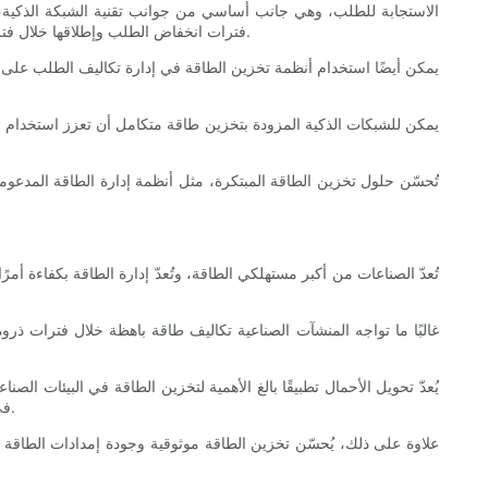
الاستجابة للطلب، وهي جانب أساسي من جوانب تقنية الشبكة الذكية، ت
فترات انخفاض الطلب وإطلاقها خلال فترات ذروة الطلب. وهذا لا يُسهم فقط في استقرار الشبكة، بل يُقلل أيضًا من الحاجة إلى محطات توليد الطاقة المكلفة والمُلوثة للبيئة في أوقات الذروة.
يمكن أيضًا استخدام أنظمة تخزين الطاقة في إدارة تكاليف الطلب على ال
يمكن للشبكات الذكية المزودة بتخزين طاقة متكامل أن تعزز استخدام ا
تُحسّن حلول تخزين الطاقة المبتكرة، مثل أنظمة إدارة الطاقة المدعو
تُعدّ الصناعات من أكبر مستهلكي الطاقة، وتُعدّ إدارة الطاقة بكفاءة أمر
غالبًا ما تواجه المنشآت الصناعية تكاليف طاقة باهظة خلال فترات ذ
يُعدّ تحويل الأحمال تطبيقًا بالغ الأهمية لتخزين الطاقة في البيئات ا
في التكاليف. كما يسمح هذا بتحسين استخدام مصادر الطاقة المتجددة، إذ يُمكن لتخزين الطاقة سد الفجوة بين التوليد المتقطع والطلب الصناعي المستمر.
علاوة على ذلك، يُحسّن تخزين الطاقة موثوقية وجودة إمدادات الطاقة في 