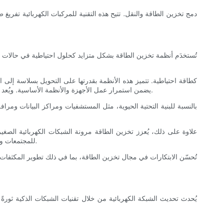
تُستخدَم أنظمة تخزين الطاقة بشكل متزايد كحلول احتياطية في حالات الطوا
يضمن استمرار عمل الأجهزة والأنظمة الأساسية. ويُعد هذا مفيدًا بشكل خاص في المناطق المعرضة للكوارث الطبيعية أو عدم استقرار الشبكة، حيث يوفر حماية من انقطاعات التيار الكهربائي لفترات طويلة.
بالنسبة للبنية التحتية الحيوية، مثل المستشفيات ومراكز البيانات ومرا
علاوة على ذلك، يُعزز تخزين الطاقة مرونة الشبكات الكهربائية الصغ
للمجتمعات والخدمات الأساسية حتى في حالة تعطل الشبكة الرئيسية. لا تُحسّن هذه اللامركزية الاستجابة للطوارئ فحسب، بل تُعزز أيضًا استقلالية الطاقة ومرونتها.
تُحسّن الابتكارات في مجال تخزين الطاقة، بما في ذلك تطوير المكثفات ا
يُحدث تحديث الشبكة الكهربائية من خلال تقنيات الشبكات الذكية ثورةً ف