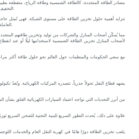
مصادر الطاقة المتجددة، كالطاقة الشمسية وطاقة الرياح، متقطعة بطبيعته
التخفيف من هذه التقلبات. فمن خلال تخزين فائض الطاقة المُنتَجة خلال أوقات ذروة الإنتاج، تضمن هذه الأنظمة إمدادًا مستقرًا بالطاقة حتى عند انخفاض الإنتاج.
تتزايد أهمية حلول تخزين الطاقة على مستوى الشبكة. فهي تُمثل حاجزًا
العاملة بالوقود الأحفوري عند الذروة، والتي تُعزز الإنتاج خلال فترات الطلب المرتفع. ونتيجةً لذلك، يُسهم تخزين الطاقة في شبكة كهرباء أنظف وأكثر استدامة.
مع سعي الحكومات والمنظمات حول العالم نحو حلول طاقة أكثر مراعاةً 
يشهد قطاع النقل تحولاً جذرياً، تتصدره المركبات الكهربائية. وتُعدّ تك
من أبرز التحديات التي تواجه اعتماد السيارات الكهربائية القلق بشأن ا
علاوة على ذلك، يُحدث التطور السريع للبنية التحتية للشحن السريع ثور
يلعب تخزين الطاقة دورًا هامًا في كهربة النقل العام والخدمات اللوج