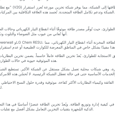
مع تطلعنا نحو المس
الشبكة وتدعم تكامل الطاقة المتجددة. تُجسد هذه العلاقة التكافلية بين المركبات الكهربائية والشبكة الإمكانات التحويلية لتخزين الطاقة في قطاع النقل.
رئ، حيث تُوفِّر مصدر طاقة موثوقًا أثناء انقطاع التيار الكهربائي وحالات الطوار
أنها تُعاني من عيوب مثل الضوضاء والتلوث وتكاليف الصيانة. يُوفِّر تخزين الطاقة بالبطاريات بديلاً أنظف وأكثر موثوقية.
فق الاستجابة للطوارئ، يُعدّ تخزين الطاقة عاملاً حاسماً. يضمن تخزين البطاري
هذه الموثوقية حيوية في حالات الطوارئ، حيث يُشكّل التشغيل السلس لهذه المرافق الفرق بين الحياة والموت.
يرة، وهي شبكات محلية تعمل بشكل مستقل عن الشبكة الأكبر. تستطيع الشبكات
لفائقة وكيمياء البطاريات الأكثر كفاءة، موثوقية وقدرة حلول النسخ الاحتياطي
للطوارئ أهميةً، مما يوفر راحة البال والأمان في عالمٍ تتزايد فيه التقلبات.
ي كيفية إدارة وتوزيع الطاقة. ويُعدّ تخزين الطاقة عنصرًا أساسيًا في هذا التط
الذكية المُجهزة بتقنيات التخزين التعامل بشكل أفضل مع تقلبات العرض والطلب على الطاقة، مما يضمن شبكةً أكثر استقرارًا وموثوقية.