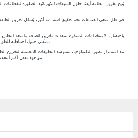
يُتيح تخزين الطاقة أيضًا حلول الشبكات الكهربائية الصغيرة للقطاعات ا
في ظل سعي الصناعات نحو تحقيق استدامة أكبر، يُسهّل تخزين الطاقة اس
باختصار، الاستخدامات المبتكرة لمعدات تخزين الطاقة واسعة النطاق و
تمكين حلول احتياطية للطوارئ وتحسين الشبكات الذكية، يُعد تخزين الطاقة جوهر مشهد الطاقة الحديث. ويؤكد دوره في إحداث ثورة في إدارة الطاقة الصناعية على تنوعه وأهميته.
مع استمرار تطور التكنولوجيا، ستتوسع التطبيقات المحتملة لتخزين ال
مواجهة بعض أكبر التحديات في إدارة الطاقة واستهلاكها. ومع استمرار الابتكار والتبني، من المتوقع أن يلعب تخزين الطاقة دورًا أكثر أهمية في تشكيل أنظمة الطاقة المستقبلية.