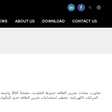
EWS
ABOUT US
DOWNLOAD
CONTACT US
تجاوزت معدات تخزين الطاقة حدودها التقليدية، مفتتحةً آفاقًا واسعة
المركبات الكهربائية، تتخطى استخدامات تخزين الطاقة حدود المألوف. تتناول هذه المقالة بعضًا من أحدث تطبيقات معدات تخزين الطاقة، مُسلّطةً الضوء على كيفية تمهيد هذه التقنية الطريق لمستقبل أكثر استدامة وكفاءة.