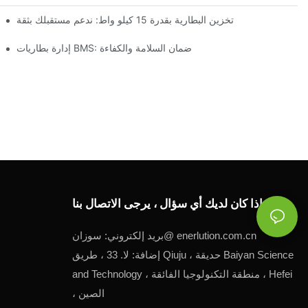
تخزين البطارية بقدرة 15 كيلو واط: ندعم مستقبلك بثقة
إدارة بطاريات BMS: ضمان السلامة والكفاءة
إذا كان لديك أي سؤال ، يرجى الاتصال بنا.
enerlution.com.cn
سوزان@
بريد إلكتروني:
إضافة: لا. 33 ، طريق Qiuju ، حديقة Baiyan Science
and Technology ، منطقة التكنولوجيا الفائقة ، Hefei
، الصين