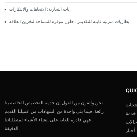
مستقبل تخزين البطاريات التجارية: الاتجاهات والابتكارات
بطاريات منزلية قابلة للتكديس: حلول موفرة للمساحة لتخزين الطاقة
QUI
نحن واثقون من القول إن خدمة التخصيص الخاصة بنا
تجات
رائعة. فيما يلي واحدة من الشهادات من عميلنا القديم
خدمة
، فهي قادرة للغاية على إنشاء الأشياء لمتطلباتنا
حالات
الدقيقة.
أخبار