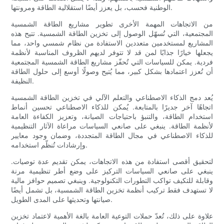
الوطنية فحسب، بل يعزز أيضًا استقلالية الطاقة ومرونتها.
من الاتجاهات المهمة الأخرى تطوير مشاريع الطاقة الشمسية
المجتمعية، التي تُسهّل الوصول إلى تخزين الطاقة الشمسية. تتيح هذه
المشاريع لمستخدمين متعددين الاستفادة من نظام شمسي واحد، مما
يجعلها خيارًا جذابًا لمن قد لا تتوفر لديهم الظروف المناسبة لأنظمة
فردية. يمكن للسياسات التي تُحفّز مشاريع الطاقة الشمسية المجتمعية
أن تُعزز اعتمادها بشكل كبير، مما يُتيح وصولًا أوسع إلى حلول الطاقة
النظيفة.
يُعد دمج الذكاء الاصطناعي والتعلم الآلي في تخزين الطاقة الشمسية
اتجاهًا آخر جديرًا بالمتابعة. يُمكن للذكاء الاصطناعي تحسين أنماط
استخدام الطاقة، والتنبؤ باحتياجات الصيانة، وتعزيز الكفاءة العامة
لأنظمة الطاقة. ينبغي على صانعي السياسات مراعاة الآثار التنظيمية
للذكاء الاصطناعي في مجال الطاقة المتجددة، وضمان وجود معايير
وإرشادات تُنظّم استخدامه.
لتحقيق أقصى استفادة من هذه الاتجاهات، يمكن تقديم عدة توصيات.
ينبغي على صانعي السياسات التركيز على وضع أطر تنظيمية مرنة
وقابلة للتكيف تواكب التطورات التكنولوجية. وينبغي تصميم حوافز مالية
لا تستهدف فقط تركيب أنظمة تخزين الطاقة الشمسية، بل تشمل أيضًا
صيانتها وتحديثها على المدى الطويل.
علاوة على ذلك، تُعدّ حملات التوعية العامة بالغة الأهمية لاعتماد تخزين