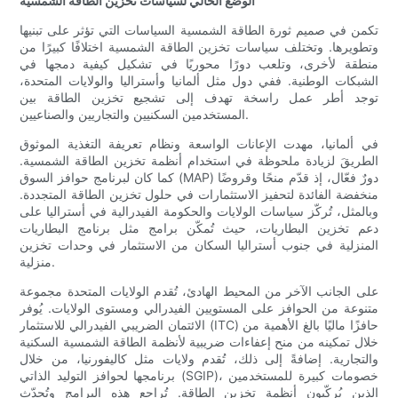
الوضع الحالي لسياسات تخزين الطاقة الشمسية
تكمن في صميم ثورة الطاقة الشمسية السياسات التي تؤثر على تبنيها
وتطويرها. وتختلف سياسات تخزين الطاقة الشمسية اختلافًا كبيرًا من
منطقة لأخرى، وتلعب دورًا محوريًا في تشكيل كيفية دمجها في
الشبكات الوطنية. ففي دول مثل ألمانيا وأستراليا والولايات المتحدة،
توجد أطر عمل راسخة تهدف إلى تشجيع تخزين الطاقة بين
المستخدمين السكنيين والتجاريين والصناعيين.
في ألمانيا، مهدت الإعانات الواسعة ونظام تعريفة التغذية الموثوق
الطريقَ لزيادة ملحوظة في استخدام أنظمة تخزين الطاقة الشمسية.
كما كان لبرنامج حوافز السوق (MAP) دورٌ فعّال، إذ قدّم منحًا وقروضًا
منخفضة الفائدة لتحفيز الاستثمارات في حلول تخزين الطاقة المتجددة.
وبالمثل، تُركّز سياسات الولايات والحكومة الفيدرالية في أستراليا على
دعم تخزين البطاريات، حيث تُمكّن برامج مثل برنامج البطاريات
المنزلية في جنوب أستراليا السكان من الاستثمار في وحدات تخزين
منزلية.
على الجانب الآخر من المحيط الهادئ، تُقدم الولايات المتحدة مجموعة
متنوعة من الحوافز على المستويين الفيدرالي ومستوى الولايات. يُوفر
الائتمان الضريبي الفيدرالي للاستثمار (ITC) حافزًا ماليًا بالغ الأهمية من
خلال تمكينه من منح إعفاءات ضريبية لأنظمة الطاقة الشمسية السكنية
والتجارية. إضافةً إلى ذلك، تُقدم ولايات مثل كاليفورنيا، من خلال
برنامجها لحوافز التوليد الذاتي (SGIP)، خصومات كبيرة للمستخدمين
الذين يُركّبون أنظمة تخزين الطاقة. تُراجع هذه البرامج وتُحدّث