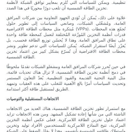
تنظيمية. ويمكن للسياسات التي تُلزم بمعايير توافق الشبكة لأنظمة
تخزين الطاقة الشمسية أن تلعب دورًا محوريًا في هذا الصدد.
علاوة على ذلك، يُمكن أن تُؤدي الجهود التعاونية بين شركات المرافق
العامة، ومُشغّلي الشبكات، وصانعي السياسات إلى تطوير حلول
مُبتكرة مثل محطات الطاقة الافتراضية (VPPs). تُجمّع هذه المحطات
قدرات أنظمة التخزين المُوزّعة المُختلفة لتعمل كمحطة طاقة واحدة
على نطاق المرافق العامة. وهذا لا يُحسّن توزيع الطاقة فحسب، بل
يُعزّز أيضًا استقرار الشبكة. يُمكن للسياسات التي تدعم تطوير ونشر
محطات الطاقة الافتراضية أن تُسرّع بشكل كبير من اعتماد تخزين
الطاقة الشمسية.
في حين تُحرز شركات المرافق العامة ومشغلو الشبكات تقدمًا ملحوظًا
في دمج أنظمة تخزين الطاقة الشمسية، لا تزال هناك تحديات قائمة،
مثل البنية التحتية القديمة والقيود التنظيمية. يُعدّ التعاون المستمر
وتحديث السياسات أمرًا بالغ الأهمية للتغلب على هذه العقبات وتمهيد
الطريق لمستقبل طاقة أكثر استدامة.
الاتجاهات المستقبلية والتوصيات
مع استمرار تطور تخزين الطاقة الشمسية، هناك العديد من الاتجاهات
الناشئة التي من شأنها إعادة تشكيل المشهد. ومن هذه الاتجاهات تزايد
اعتماد حلول تخزين الطاقة اللامركزية. فعلى عكس أنظمة التخزين
المركزية، تتيح النماذج اللامركزية للمستخدمين الأفراد توليد وتخزين
واستهلاك طاقتهم الشمسية بأنفسهم. وهذا لا يقلل الضغط على الشبكة