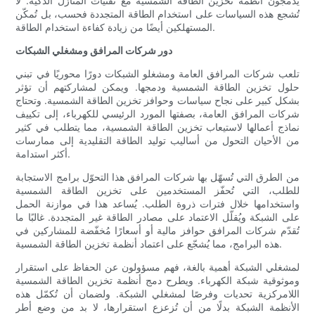
يدمجون أنظمة تخزين الطاقة الشمسية مع تقنيات المنازل الذكية. لا
تُشجع هذه السياسات على استخدام الطاقة المتجددة فحسب، بل تُمكّن
المستهلكين أيضًا من زيادة كفاءة استخدام الطاقة.
دور شركات المرافق ومشغلي الشبكات
تلعب شركات المرافق العامة ومشغلو الشبكات دورًا محوريًا في تبني
حلول تخزين الطاقة الشمسية ودمجها. ويمكن لمشاركتهم أن تؤثر
بشكل كبير على نجاح سياسات وحوافز تخزين الطاقة الشمسية. وتحتاج
شركات المرافق العامة، بصفتها المورد الرئيسي للكهرباء، إلى تكييف
نماذج أعمالها لاستيعاب تخزين الطاقة الشمسية، مما يتطلب في كثير
من الأحيان التحول من أساليب توليد الطاقة التقليدية إلى ممارسات
أكثر استدامة.
من الطرق التي تُسهّل بها شركات المرافق هذا التحوّل برامج الاستجابة
للطلب، التي تُحفّز المستخدمين على تخزين الطاقة الشمسية
واستخدامها خلال فترات ذروة الطلب. يُساعد هذا في موازنة الحمل
على الشبكة ويُقلّل الاعتماد على مصادر الطاقة غير المتجددة. غالبًا ما
تُقدّم شركات المرافق حوافز مالية أو أسعارًا مُخفّضة للمشاركين في
هذه البرامج، مما يُشجّع على اعتماد أنظمة تخزين الطاقة الشمسية.
لمشغلي الشبكة أهمية بالغة، فهم مسؤولون عن الحفاظ على استقرار
وموثوقية شبكة الكهرباء. ويطرح دمج أنظمة تخزين الطاقة الشمسية
اللامركزية تحديات وفرصًا لمشغلي الشبكة. ولضمان أن تُكمّل هذه
الأنظمة الشبكة بدلًا من أن تُزعزع استقرارها، لا بد من وضع أطر