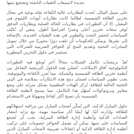
جديدة لاستيعاب التقنيات الناشئة وتشجيع تبنيها.
على سبيل المثال، تُحدث البطاريات عالية الكفاءة نقلة نوعية في مجال
تخزين الطاقة الشمسية. لطالما كانت بطاريات أيونات الليثيوم هي
المعيار، إلا أن التطورات في بطاريات الحالة الصلبة وبطاريات التدفق
تُوفر سعات تخزين أعلى وعمرًا افتراضيًا أطول. ينبغي أن تُكيّف
السياسات لتحفيز البحث والتطوير في هذه التقنيات الجديدة، بالإضافة
إلى نشرها. ويمكن للحكومات أن تلعب دورًا محوريًا من خلال تمويل
المبادرات البحثية وتقديم المنح أو الحوافز الضريبية للشركات التي
تستثمر في حلول التخزين المتطورة.
تُعدّ برمجيات تكامل الشبكات مجالاً آخر تُوسّع فيه التطورات
التكنولوجية آفاق الإمكانات. تُحسّن هذه الحلول البرمجية التفاعل بين
أنظمة تخزين الطاقة الشمسية والشبكة، مما يُعزز الكفاءة والموثوقية.
يجب تطوير السياسات لضمان دمج هذه الابتكارات بسلاسة في البنى
التحتية الحالية للطاقة. تُركز الهيئات التنظيمية بشكل متزايد على وضع
معايير وبروتوكولات تُسهّل هذا التكامل، مما يسمح لأنظمة الطاقة
الشمسية بأن تصبح أكثر كفاءةً وسهولةً في الاستخدام.
حلول المنازل الذكية، التي تُمكّن أصحاب المنازل من مراقبة استهلاكهم
للطاقة وإدارته آنيًا، لها أيضًا آثار سياسية مهمة. مع تزايد انتشار
العدادات الذكية وأنظمة إدارة الطاقة المنزلية، يجب أن تُشجع
السياسات على تبنيها. يمكن أن تشمل الحوافز خصومات على تركيب
أنظمة إدارة الطاقة الذكية أو إعفاءات ضريبية لأصحاب المنازل الذين