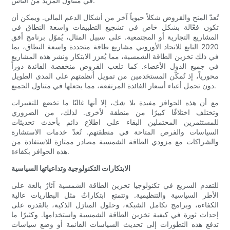
في متناول المزيد من الناس.
تُعدّ المنح والقروض شكلاً حيوياً آخر من أشكال الدعم المالي. ويمكن أن
تكون فعّالة بشكل خاص في تشجيع التطبيقات واسعة النطاق في
المشاريع التجارية أو المجتمعية. على سبيل المثال، يُموّل برنامج أفق
2020 التابع للاتحاد الأوروبي مشاريع طاقة متجددة واسعة النطاق، بما
في ذلك تخزين الطاقة الشمسية، مما يُعزز الابتكار ونشر هذه المشاريع
في جميع الدول الأعضاء. كما تلعب القروض منخفضة الفائدة دوراً
محورياً، إذ تُمكّن المستخدمين من تمويل أنظمتهم على المدى الطويل
دون تحمل أعباء أسعار الفائدة المرتفعة، مما يجعلها في متناول الجميع.
مع أن هذه الحوافز مفيدة بلا شك، إلا أنها غالبًا ما تخضع للتغييرات
وتختلف اختلافًا كبيرًا من منطقة لأخرى. لذلك، من الضروري
للمستثمرين المحتملين البقاء على اطلاع دائم بأحدث تحديثات
السياسات والفرص المتاحة في منطقتهم. تُعدّ خدمات الاستشارة
والشراكات مع مزودي الطاقة الشمسية مصادر ممتازة للاستفادة من
هذه الحوافز بكفاءة.
الابتكارات التكنولوجية وتداعياتها السياسية
للتقدم السريع في تكنولوجيا تخزين الطاقة الشمسية آثارٌ بالغة على
الأطر السياسية والتنظيمية. وتتمتع ابتكاراتٌ مثل البطاريات عالية
الكفاءة، وبرامج تكامل الشبكة، وحلول المنازل الذكية، بالقدرة على
إحداث ثورة في كيفية تخزين الطاقة الشمسية واستخدامها. وكثيرًا ما
تدفع هذه التطورات إلى تحديث السياسات القائمة أو وضع سياسات