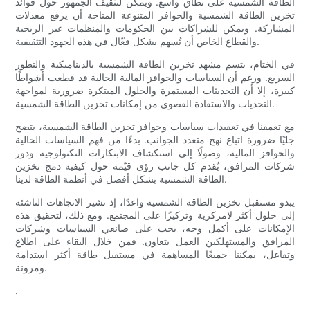
الطاقة الشمسية على نطاق واسع. ويمكن لتثقيف الجمهور حول فوائد
تخزين الطاقة الشمسية والحوافز المتنوعة المتاحة أن يرفع معدلات
المشاركة. ويمكن للشراكات بين الحكومات والمنظمات غير الربحية
والقطاع الخاص أن تُسهم بشكل فعّال في هذه الجهود التثقيفية.
في الختام، يتسم مشهد تخزين الطاقة الشمسية بالديناميكية والتطور
السريع. ورغم أن السياسات والحوافز المالية الحالية قد قطعت أشواطًا
كبيرة، إلا أن التحديثات المستمرة والحلول المبتكرة ضرورية لمواجهة
التحديات والاستفادة القصوى من إمكانات تخزين الطاقة الشمسية.
مع تعمقنا في تعقيدات سياسات وحوافز تخزين الطاقة الشمسية، يتضح
جليًا ضرورة اتباع نهج متعدد الجوانب. بدءًا من فهم السياسات الحالية
والحوافز المالية، وصولًا إلى استكشاف الابتكارات التكنولوجية ودور
شركات المرافق، يُقدم كل جانب رؤى قيّمة حول كيفية دمج تخزين
الطاقة الشمسية بشكل أفضل في أنظمة الطاقة لدينا.
يبدو مستقبل تخزين الطاقة الشمسية واعدًا، إذ تشير الاتجاهات الناشئة
إلى حلول أكثر لامركزية وتركيزًا على المجتمع. ومع ذلك، لتحقيق هذه
الإمكانات على أكمل وجه، يجب على صانعي السياسات وشركات
المرافق والمستهلكين العمل بتعاون. فمن خلال البقاء على اطلاع
وتفاعل، يمكننا جميعًا المساهمة في مستقبل طاقة أكثر استدامة
ومرونة.
.