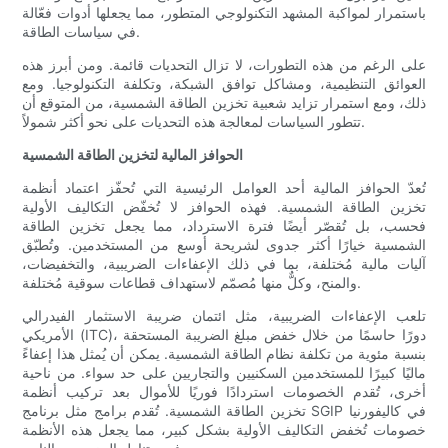
باستمرار لمواكبة المشهد التكنولوجي المتطور، مما يجعلها أدوات فعّالة
في سياسات الطاقة.
على الرغم من هذه التطورات، لا تزال التحديات قائمة. ومن أبرز هذه
العوائق التنظيمية، ومشاكل توافق الشبكة، وتكلفة التكنولوجيا. ومع
ذلك، ومع استمرار تزايد شعبية تخزين الطاقة الشمسية، من المتوقع أن
تتطور السياسات لمعالجة هذه التحديات على نحو أكثر شمولاً.
الحوافز المالية لتخزين الطاقة الشمسية
تُعدّ الحوافز المالية أحد العوامل الرئيسية التي تُحفّز اعتماد أنظمة
تخزين الطاقة الشمسية. فهذه الحوافز لا تُخفّض التكاليف الأولية
فحسب، بل تُقصّر أيضًا فترة الاسترداد، مما يجعل تخزين الطاقة
الشمسية خيارًا أكثر جدوى لشريحة أوسع من المستخدمين. وتُطبّق
آليات مالية مُختلفة، بما في ذلك الإعفاءات الضريبية، والتخفيضات،
والمنح، وكلٌّ منها مُصمّم لاستهداف قطاعات سوقية مُختلفة.
تلعب الإعفاءات الضريبية، مثل ائتمان ضريبة الاستثمار الفيدرالي
الأمريكي (ITC)، دورًا حاسمًا من خلال خفض مبلغ الضريبة المستحقة
بنسبة مئوية من تكلفة نظام الطاقة الشمسية. يمكن أن يُمثل هذا إعفاءً
ماليًا كبيرًا للمستخدمين السكنيين والتجاريين على حد سواء. من ناحية
أخرى، تُقدم الخصومات استردادًا فوريًا للأموال بعد تركيب أنظمة
تخزين الطاقة الشمسية. تُقدم برامج مثل برنامج SGIP في كاليفورنيا
خصومات تُخفض التكاليف الأولية بشكل كبير، مما يجعل هذه الأنظمة