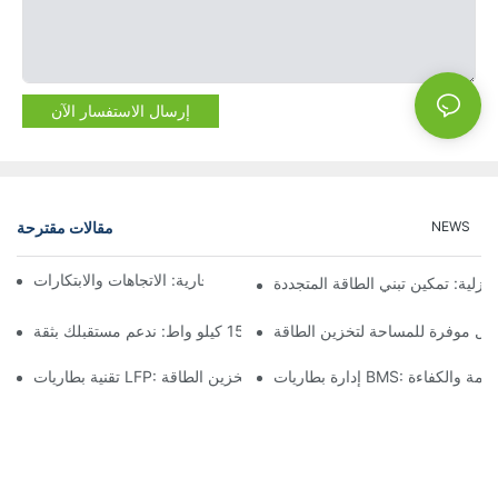
إرسال الاستفسار الآن
مقالات مقترحة
NEWS
مستقبل تخزين البطاريات التجارية: الاتجاهات والابتكارات
نزلية: تمكين تبني الطاقة المتجددة
لول موفرة للمساحة لتخزين الطاقة
تخزين البطارية بقدرة 15 كيلو واط: ندعم مستقبلك بثقة
B: ضمان السلامة والكفاءة
تقنية بطاريات LFP: خيار مستدام لتخزين الطاقة