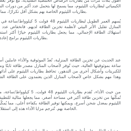
الكيميائي لبطاريات الليثيوم، مما يسمح لها بتحمل عدد أكبر من دورات ا
بطاريات الليثيوم الخاصة بهم بشكل أقل تكرارًا، مما يقلل التكاليف طويلة الأجل المرتبطة باستبدال البطاريات والتخلص منها.
يُسهم العمر الطويل لبطاريات ا
المنازل تقليل الأثر البيئي لأنظمة تخزين الطاقة لديهم. فانخفاض عدد ا
استهلاك الطاقة الإجمالي، مما يجعل بطاريات الليثيوم خيارًا أكثر استد
بطاريات الليثيوم برامج إعادة تدوير للبطاريات منتهية الصلاحية، مما يُقلل من أثرها البيئي بشكل أكبر.
ساعة بموثوقيتها العالية، حيث تُوفر لأصحاب المنازل مصدر طاقة ثابتً
للكبريتات وأشكال أخرى من التدهور، تحافظ بطاريات الليثيوم على أدائه
وهذا مهم بشكل خاص لأصحاب المنازل الذين يعتمدون على الطاقة الش
من حيث الأداء، تُقدم بطاريا
تُمكّنها من تخزين طاقة أكبر في مساحة أصغر، مما يجعلها مثالية للتطبي
الليثيوم بمعدل شحن أسرع، ويمكنها توفير الطاقة بكفاءة أعلى، مما يُ
الخاصة بهم. تُترجم مزايا الأداء هذه إلى استقلالية أكبر في استهلاك الطاقة وتوفير في التكاليف للمستخدمين السكنيين.