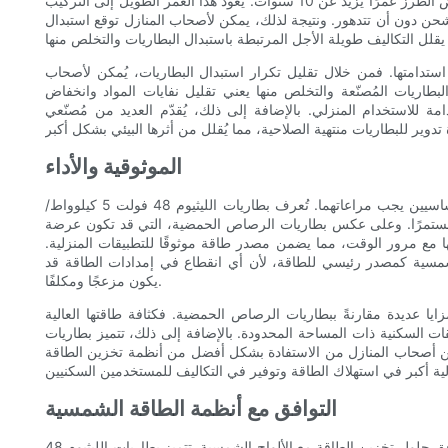
أطول بثلاث مرات من بطاريات الرصاص الحمضية التقليدية، مع توفر بعض الطرز عمرًا يزيد عن 10 سنوات. يعود هذا العمر الطويل إلى التركيب
لشحن دون أن تتدهور. ونتيجة لذلك، يمكن لأصحاب المنازل توقع استبدال
لليثيوم 48 فولت 5 كيلوواط/ساعة في استدامتها. فمن خلال تقليل تكرار استبدال البطاريات، يُمكن لأصحاب
لبطاريات المُصنّعة والتخلص منها يعني تقليل نفايات المواد وانخفاض
امة للاستخدام المنزلي. بالإضافة إلى ذلك، يُقدّم العديد من مُصنّعي
الموثوقية والأداء
عند الحديث عن تخزين الطاقة المنزلية، تُعدّ الموثوقية والأداء عاملين أساسيين يجب مراعاتهما. تُعرف بطاريات الليثيوم 48 فولت 5 كيلوواط/
ا ومستمرًا. وعلى عكس بطاريات الرصاص الحمضية، التي قد تكون عرضة
ا مع مرور الوقت، مما يضمن مصدر طاقة موثوقًا للتطبيقات المنزلية.
مسية كمصدر رئيسي للطاقة، لأن أي انقطاع في إمدادات الطاقة قد
يكون مزعجًا ومكلفًا.
ت الليثيوم 48 فولت، 5 كيلوواط/ساعة، مزايا عديدة مقارنةً ببطاريات الرصاص الحمضية. فكثافة طاقتها العالية
قات السكنية ذات المساحة المحدودة. بالإضافة إلى ذلك، تتميز بطاريات
مكّن أصحاب المنازل من الاستفادة بشكل أفضل من أنظمة تخزين الطاقة
التوافق مع أنظمة الطاقة الشمسية
مع تزايد الطلب على أنظمة الطاقة الشمسية المنزلية، ازدادت أهمية توافق حلول تخزين الطاقة مع الألواح الشمسية. تتميز بطاريات الليثيوم 48