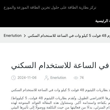
تركز بطارية الطاقة على حلول تخزين الطاقة الموزعة والموزع
الرئيسية
 السكني
Enerlution
2024-11-06
Enerlution
74
 الليثيوم 48 فولت 5 كيلو وات في الساعة للاستخدام السكني
تزداد شعبية بطاريات الليثيوم في المنازل نظرًا لكثافة طاقتها العالية وعمرها الافتراضي الطويل. وتُقدم بطاريات الليثيوم 48 فولت، 5 كيلوواط/
كفاءة واستدامة أكبر. وستتناول هذه المقالة الفوائد المتنوعة لهذه