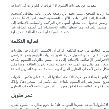
مقدمة عن بطاريات الليثيوم 48 فولت 5 كيلو وات في الساعة
البطاريات القابلة لإعادة الشحن، تتميز بجهد عالٍ وسعة تخزين عالية للطاقة. تُستخدم
اقة الزائدة التي تولدها الألواح الشمسية لاستخدامها لاحقًا. بخلاف
ا وصغر حجمها، مما يجعلها أسهل في التركيب والصيانة. بالإضافة إلى
5 كيلوواط/ساعة لتوفير تدفق مستمر للطاقة، مما يجعلها مثالية للاستخدام في أنظمة الطاقة غير
المتصلة بالشبكة أو أنظمة الطاقة الاحتياطية.
فعالية التكلفة
 كيلوواط/ساعة للاستخدام المنزلي فعاليتها من حيث التكلفة. فرغم أن الاستثمار الأولي في بطاريات
وفورات على المدى الطويل كبيرة. تتميز بطاريات الليثيوم بعمر افتراضي
تراضي الإجمالية. بالإضافة إلى ذلك، تتميز بطاريات الليثيوم بكثافة
غر، مما يقلل من المساحة الإجمالية لنظام تخزين الطاقة. وهذا مفيد
 العوامل الأخرى التي تُسهم في فعالية بطاريات الليثيوم 48 فولت 5 كيلوواط/ساعة من حيث التكلفة، كفاءتها العالية. فعلى عكس بطاريات
، تتميز بطاريات الليثيوم بكفاءة أعلى بكثير في الشحن ذهابًا وإيابًا.
عمر طويل
بالإضافة إلى فعاليتها من حيث التكلفة، تتميز بطاريات الليثيوم 48 فولت 5 كيلوواط/ساعة بعمرها الطويل. عادةً ما تدوم بطاريات الليثيوم لفترة