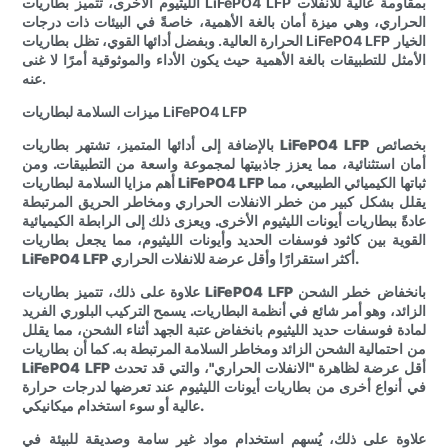
الليثيوم الأخرى، تتميز بطاريات LiFePO4 LFP بمقاومة عالية للانفلات
الحراري، وهي ميزة أمان بالغة الأهمية، خاصةً في البيئات ذات درجات
الحرارة العالية. وبفضل أدائها القوي، تظل بطاريات LiFePO4 LFP الخيار
الأمثل للتطبيقات بالغة الأهمية حيث يكون الأداء والموثوقية أمرًا لا غنى
عنه.
ميزات السلامة لبطاريات LiFePO4 LFP
بالإضافة إلى أدائها المتميز، تشتهر بطاريات LiFePO4 LFP بخصائص
أمان استثنائية، مما يعزز جاذبيتها لمجموعة واسعة من التطبيقات. ومن
أهم مزايا السلامة لبطاريات LiFePO4 LFP ثباتها الكيميائي الطبيعي، مما
يقلل بشكل كبير من خطر الانفلات الحراري ومخاطر الحريق المرتبطة
عادةً ببطاريات أيونات الليثيوم الأخرى. ويعزى ذلك إلى الرابطة الكيميائية
القوية بين كاثود فوسفات الحديد وأيونات الليثيوم، مما يجعل بطاريات
LiFePO4 LFP أكثر استقرارًا وأقل عرضة للانفلات الحراري.
علاوة على ذلك، تتميز بطاريات LiFePO4 LFP بانخفاض خطر الشحن
الزائد، وهو أمر شائع في أنظمة البطاريات. يسمح التركيب البلوري الفريد
لمادة فوسفات حديد الليثيوم بانخفاض عتبة الجهد أثناء الشحن، مما يقلل
من احتمالية الشحن الزائد ومخاطر السلامة المرتبطة به. كما أن بطاريات
LiFePO4 LFP أقل عرضة لظاهرة "الانفلات الحراري"، والتي قد تحدث
في أنواع أخرى من بطاريات أيونات الليثيوم عند تعرضها لدرجات حرارة
عالية أو سوء استخدام ميكانيكي.
علاوة على ذلك، يُسهم استخدام مواد غير سامة وصديقة للبيئة في