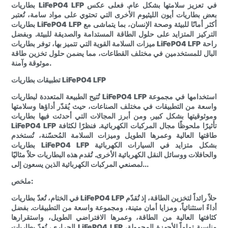
بطاريات LiFePO4 LFP في تعزيز سلامتها بشكل عام. فعلى عكس
بعض بطاريات أيون الليثيوم الأخرى التي تحتوي على مواد سامة، تُعتبر
بطاريات LiFePO4 LFP أكثر أمانًا للبيئة وصحة الإنسان، بما يتماشى مع
التركيز المتزايد على حلول الطاقة المستدامة والصديقة للبيئة. وبفضل
ميزات السلامة القوية التي تتميز بها، توفر بطاريات LiFePO4 LFP راحة
البال للمستخدمين في مختلف القطاعات، مما يضمن حلول تخزين طاقة
موثوقة وآمنة.
تطبيقات بطاريات LiFePO4 LFP
تُتيح الطبيعة المتعددة لبطاريات LiFePO4 LFP استخدامها في مجموعة
واسعة من التطبيقات في مختلف الصناعات، حيث يُقدّر أداؤها وسلامتها
وموثوقيتها بشكل كبير. ومن أبرز المجالات التي أحدثت فيها بطاريات
LiFePO4 LFP تأثيرًا ملحوظًا مجال المركبات الكهربائية. فنظرًا لكثافة
طاقتها العالية وعمرها الطويل وميزات السلامة المُحسّنة، تُستخدم
بطاريات LiFePO4 LFP بشكل متزايد في السيارات الكهربائية
والحافلات ووسائل النقل الكهربائية الأخرى. تُقدم هذه البطاريات حلاً مثاليًا
لمصنعي المركبات الكهربائية الذين يسعون إلى...
ملخص:
في الختام، تُعدّ بطاريات LiFePO4 LFP حلاً رائداً لتخزين الطاقة، إذ تُقدّم
أداءً استثنائياً، ومزايا أمان متينة، ومجموعة واسعة من التطبيقات. بفضل
كثافتها العالية من الطاقة، وعمرها الافتراضي الطويل، واستقرارها
الحراري، تُعدّ بطاريات LiFePO4 LFP مناسبة تماماً للأجهزة المحمولة،