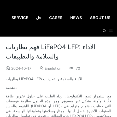
ABOUT US
NEWS
CASES
حل
SERVICE
فهم بطاريات LiFePO4 LFP: الأداء
والسلامة والتطبيقات
2024-10-17
Enerlution
70
بطاريات LiFePO4 LFP: الأداء والسلامة والتطبيقات
مقدمة:
مع استمرار تطور التكنولوجيا، ازداد الطلب على حلول تخزين طاقة
فعّالة وآمنة بشكل غير مسبوق. ومن هذه الحلول بطارية فوسفات
الليثيوم والحديد (LiFePO4 أو LFP)، التي حظيت باهتمام متزايد في
السنوات الأخيرة بفضل أدائها الممتاز وسلامتها وتطبيقاتها الواسعة. في
هذه المقالة، سنتعمق في تفاصيل بطاريات LiFePO4 LFP، مستكشفين