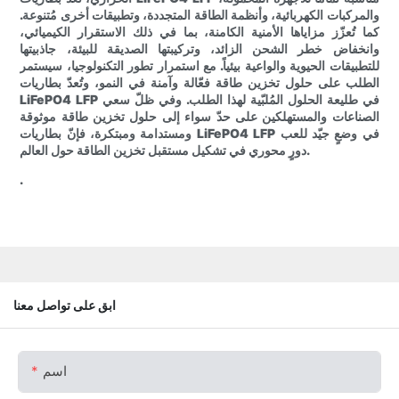
والمركبات الكهربائية، وأنظمة الطاقة المتجددة، وتطبيقات أخرى مُتنوعة.
كما تُعزّز مزاياها الأمنية الكامنة، بما في ذلك الاستقرار الكيميائي،
وانخفاض خطر الشحن الزائد، وتركيبتها الصديقة للبيئة، جاذبيتها
للتطبيقات الحيوية والواعية بيئياً. مع استمرار تطور التكنولوجيا، سيستمر
الطلب على حلول تخزين طاقة فعّالة وآمنة في النمو، وتُعدّ بطاريات
LiFePO4 LFP في طليعة الحلول المُلبّية لهذا الطلب. وفي ظلّ سعي
الصناعات والمستهلكين على حدّ سواء إلى حلول تخزين طاقة موثوقة
ومستدامة ومبتكرة، فإنّ بطاريات LiFePO4 LFP في وضعٍ جيّد للعب
دورٍ محوري في تشكيل مستقبل تخزين الطاقة حول العالم.
.
ابق على تواصل معنا
اسم