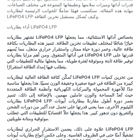
قدرات أدائها وميزات سلامتها وتطبيقاتها المتنوعة في مختلف الصناعات.
بنهاية هذه المقالة، ستكتسب فهمًا شاملًا للجوانب الرئيسية لبطاريات
LiFePO4 LFP وكيف تُشكل مستقبل تخزين الطاقة.
أداء بطاريات LiFePO4 LFP
تشتهر بطاريات LiFePO4 LFP بخصائص أدائها الاستثنائية، مما يجعلها
خيارًا شائعًا لمختلف تطبيقات تخزين الطاقة. تتميز هذه البطاريات بكثافة
طاقة عالية، وعمر دورة حياة ممتاز، واستقرار حراري مذهل، مما يُسهم
في أدائها المتفوق. ومن أهم مزايا بطاريات LiFePO4 LFP قدرتها على
توفير طاقة ثابتة وموثوقة لفترة طويلة، مما يجعلها مثالية للتطبيقات التي
يتطلب فيها إمداد الطاقة استقرارًا.
تُمكّن كثافة الطاقة العالية لبطاريات LiFePO4 LFP من تخزين كميات
كبيرة من الطاقة في عبوة صغيرة وخفيفة الوزن نسبيًا. هذا يجعلها مناسبة
جدًا للأجهزة المحمولة والمركبات الكهربائية وأنظمة الطاقة المتجددة
حيث تُعدّ المساحة والوزن عاملين مهمين. بالإضافة إلى ذلك، تتميز
بطاريات LiFePO4 LFP بعمر دورة أطول مقارنةً ببطاريات أيونات
الليثيوم الأخرى، مما يعني قدرتها على تحمل عدد أكبر من دورات الشحن
والتفريغ دون تدهور كبير. هذا يجعلها حلاً اقتصاديًا للتطبيقات التي تتطلب
موثوقية ومتانة طويلتين.
علاوة على ذلك، يضمن الاستقرار الحراري لبطاريات LiFePO4 LFP
تشغيلًا آمنًا حتى في الظروف القاسية. وعلى عكس أنواع بطاريات أيونات