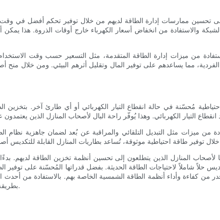
على تحسين ممارسات إدارة الطاقة لديهم من خلال توفير تحكم أفضل في وقت وكي
الشبكة والاستفادة من انخفاض أسعار الكهرباء خارج أوقات الذروة. هذا يمكن أ
استفادة من ميزات إدارة الطاقة المتقدمة، مثل التسعير حسب وقت الاستخدام، 
الفردية، مما يساعدهم على توفير المال وتقليل أثرهم البيئي. ومن خلال منح أ
احتياطية مُحسّنة في حالة انقطاع التيار الكهربائي أو أي طارئ آخر. بتخزين ا
دة من ميزات مثل التبديل التلقائي والمراقبة عن بُعد لضمان جاهزية نظام الط
يا لأصحاب المنازل الذين يتطلعون إلى تحسين أنظمة تخزين الطاقة لديهم. بدء
س حلاً شاملاً لاحتياجات الطاقة الحديثة. بفضل قدراتها المُحسّنة على توفير الط
قدر من كفاءة وأداء أنظمة الطاقة الشمسية الخاصة بهم. بالاستفادة من أحدث ال
بطريقة أكثر استدامةً وفعاليةً من حيث التكلفة لتشغيل منازلهم لسنوات قادمة.