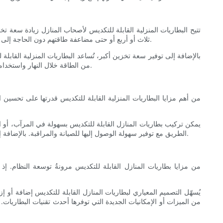
تتيح البطاريات المنزلية القابلة للتكديس لأصحاب المنازل زيادة سعة
ثلاث أو أربع أو حتى مضاعفة طاقتهم دون الحاجة إلى توسيع مساحة نظامهم. يُعد هذا مفيدًا بشكل خاص لأصحاب المنازل ذوي المساحة المحدودة أو لمن يرغبون في تحسين كفاءة نظام تخزين الطاقة لديهم.
بالإضافة إلى توفير سعة تخزين أكبر، تُساعد البطاريات المنزلية القا
من الطاقة خلال النهار واستخدامها ليلاً أو خلال فترات انخفاض ضوء الشمس. يُساعد هذا في تقليل الاعتماد على الشبكة الكهربائية وتوفير المال على فواتير الكهرباء على المدى الطويل.
من أهم مزايا البطاريات المنزلية القابلة للتكديس قدرتها على تحسين
يمكن تركيب بطاريات المنازل القابلة للتكديس بسهولة في المرآب، أو الق
الطريق مع توفير سهولة الوصول إليها للصيانة والمراقبة. بالإضافة إلى ذلك، يُضفي التصميم الأنيق والعصري لبطاريات المنازل القابلة للتكديس لمسةً من الأناقة على أي منزل، مما يجعلها حلاً عمليًا وجذابًا لتخزين الطاقة.
من مزايا بطاريات المنازل القابلة للتكديس مرونةُ توسعة النظام. إذ
يُسهّل التصميم المعياري لبطاريات المنازل القابلة للتكديس إضافة أو إ
من الميزات أو الإمكانيات الجديدة التي توفرها أحدث تقنيات البطاريا