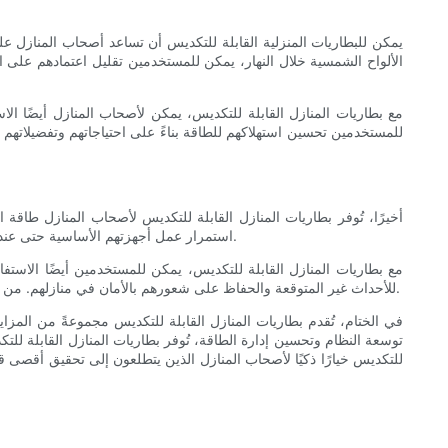
يمكن للبطاريات المنزلية القابلة للتكديس أن تساعد أصحاب المنازل 
الألواح الشمسية خلال النهار، يمكن للمستخدمين تقليل اعتمادهم على 
مع بطاريات المنازل القابلة للتكديس، يمكن لأصحاب المنازل أيضًا ال
للمستخدمين تحسين استهلاكهم للطاقة بناءً على احتياجاتهم وتفضيلاتهم 
أخيرًا، تُوفر بطاريات المنازل القابلة للتكديس لأصحاب المنازل طاقة 
استمرار عمل أجهزتهم الأساسية حتى عند انقطاع التيار الكهربائي. وهذا يُوفّر راحة البال لأصحاب المنازل الذين يعتمدون على الكهرباء في وظائف أساسية كالأجهزة الطبية أو الاتصالات أو التبريد.
مع بطاريات المنازل القابلة للتكديس، يمكن للمستخدمين أيضًا الاستفا
للأحداث غير المتوقعة والحفاظ على شعورهم بالأمان في منازلهم. من خلال توفير طاقة احتياطية موثوقة، تُساعد بطاريات المنازل القابلة للتكديس أصحاب المنازل على تجاوز أي عاصفة والحفاظ على سلامة وراحة عائلاتهم.
في الختام، تُقدم بطاريات المنازل القابلة للتكديس مجموعةً من المزا
توسعة النظام وتحسين إدارة الطاقة، تُوفر بطاريات المنازل القابلة للتكدي
للتكديس خيارًا ذكيًا لأصحاب المنازل الذين يتطلعون إلى تحقيق أقصى 