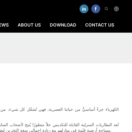
EWS
ABOUT US
DOWNLOAD
CONTACT US
الكهرباء جزءٌ أساسيٌّ من حياتنا العصرية، فهي تُشغّل كل شيء، من ه
تُعد البطاريات المنزلية القابلة للتكديس حلاً متطورًا يُتيح لأصحا
مساحة أرضية قيّمة في منازلهم مع زيادة إجمالي سعة التخزين لنظامهم. ستستكشف هذه المقالة فوائد البطاريات المنزلية القابلة للتكديس وكيف يُمكنها مساعدة أصحاب المنازل على تحسين أنظمة تخزين الطاقة لديهم.