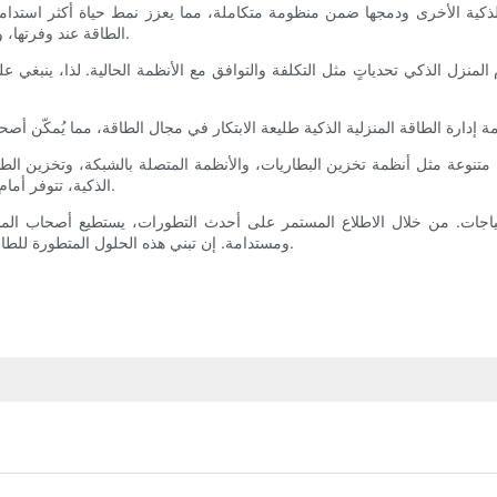
 الذكية الأخرى ودمجها ضمن منظومة متكاملة، مما يعزز نمط حياة أكثر استدام
الطاقة عند وفرتها، واستخدامها خلال فترات ارتفاع الأسعار أو عند ازدياد الطلب على الطاقة.
م المنزل الذكي تحدياتٍ مثل التكلفة والتوافق مع الأنظمة الحالية. لذا، ينبغي 
 متنوعة مثل أنظمة تخزين البطاريات، والأنظمة المتصلة بالشبكة، وتخزين الطا
الذكية، تتوفر أمام أصحاب المنازل خيارات عديدة لتحسين إدارة الطاقة وتحقيق الاستدامة.
تياجات. من خلال الاطلاع المستمر على أحدث التطورات، يستطيع أصحاب المناز
ومستدامة. إن تبني هذه الحلول المتطورة للطاقة ليس مجرد قرار مالي، بل هو أيضاً التزام تجاه الأجيال القادمة والبيئة.