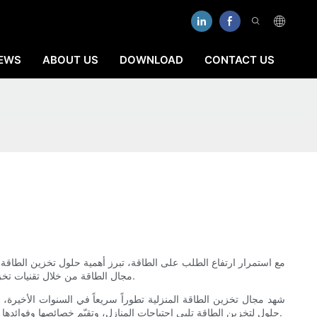
EWS
ABOUT US
DOWNLOAD
CONTACT US
مع استمرار ارتفاع الطلب على الطاقة، تبرز أهمية حلول تخزين الطاقة 
مجال الطاقة من خلال تقنيات تخزين مبتكرة. تتوفر اليوم خيارات متنوعة في السوق، تُمكّن الأسر ليس فقط من تسخير الطاقة المتجددة، بل أيضاً من مواجهة تقلبات أسعار الطاقة بثقة.
شهد مجال تخزين الطاقة المنزلية تطوراً سريعاً في السنوات الأخيرة، م
حلول لتخزين الطاقة تلبي احتياجات المنازل، وتقيّم خصائصها وفوائدها وتأثيرها المحتمل على أصحاب المنازل. من خلال فهم هذه التقنيات، يستطيع أصحاب المنازل اتخاذ قرارات مدروسة تتوافق مع أهدافهم المتعلقة بالطاقة.