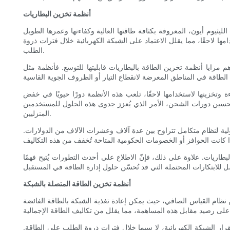
أنظمة تخزين البطاريات
لليثيوم أيون، المعروفة بكثافة طاقتها العالية وكفاءتها وعمرها الطويل
 لاحقًا، مما يقلل الاعتماد على الشبكة الكهربائية خلال فترات ذروة
الطلب.
ظمة تخزين الطاقة بالبطاريات قابليتها للتوسع. فأنظمة مثل Tesla Powerwall تُمكّن أصحاب المنازل من البدء ببطارية واحدة والتوسع تدريجيًا مع ازدياد احتياجاتهم من الطاقة. علاوة على ذلك، توفر هذه
وتخزينها لاستخدامها لاحقًا، تلعب هذه الأنظمة دورًا حيويًا في خفض
تحسين دورات الشحن، الأمر الذي يُعزز جدوى هذه الحلول للمستخدمين
المنزليين.
ولية لنظام متكامل تتراوح بين عدة آلاف وعشرات الآلاف من الدولارات.
طاريات. علاوة على ذلك، فإنّ الاطلاع على أحدث التطورات يُتيح فهمًا
أنظمة تخزين الطاقة المتصلة بالشبكة
من نظام القياس الصافي، حيث يمكن إعادة تغذية الشبكة بالطاقة الفائضة
قرار الشبكة الكهربائية، لا سيما خلال فترات ذروة الطلب على الطاقة.