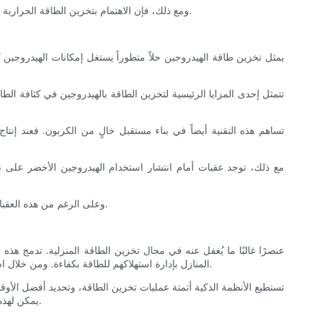
ومع ذلك، فإن الاهتمام بتخزين الطاقة الحرارية يتزايد، حيث أنه يتماشى مع مبادرات الاستدامة الأوسع ويمكن أن يلعب دورًا حيويًا في جعل المنازل أكثر كفاءة في استخدام الطاقة على المدى الطويل.
يمثل تخزين طاقة الهيدروجين حلاً متطوراً يستغل إمكانات الهيدروجين ك
تتمثل إحدى المزايا الرئيسية لتخزين الطاقة بالهيدروجين في كثافة الطاقة
تساهم هذه التقنية أيضاً في بناء مستقبل خالٍ من الكربون. فعند إنتاج
مع ذلك، توجد عقبات أمام انتشار استخدام الهيدروجين الأخضر على نط
وعلى الرغم من هذه العقبات، فإن الأبحاث المتعلقة بإنتاج الهيدروجين وتخزينه وتوزيعه تتكثف، مما يبشر بالكشف عن إمكانيات جديدة لحلول الطاقة السكنية في السنوات القادمة.
المنازل بإدارة استهلاكهم للطاقة بكفاءة. ومن خلال استخدام البيانات والتحليلات الآنية، تُمكّن أنظمة إدارة الطاقة المنزلية الذكية المستخدمين من تحسين استخدام الطاقة بناءً على الطلب والتكلفة والتوافر.
تستطيع الأنظمة الذكية أتمتة عمليات تخزين الطاقة، وتحديد أفضل الأو
يمكن لهذه الأنظمة أن توفر رؤى حول أنماط استهلاك الطاقة، مما يساعد أصحاب المنازل على اتخاذ قرارات مبنية على البيانات لتحسين كفاءة الطاقة بشكل أكبر.