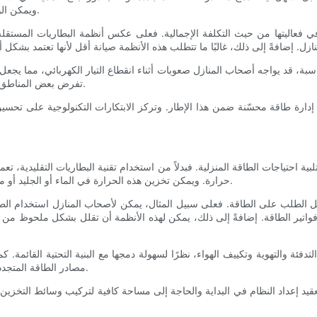
ويمكن الوصول إلى الطاقة المخزنة عند الحاجة، مما يضمن إمداداً موثوقاً للطاقة.
 فعاليتها من حيث التكلفة الإجمالية. فعلى عكس أنظمة البطاريات المستقلة، ت
ة، قد يواجه أصحاب المنازل صعوبات أثناء انقطاع التيار الكهربائي، مما يجعل ت
تفرض بعض المناطق لوائح تقييدية بشأن صافي القياس، مما قد يحد من فوائد أرصدة الطاقة.
دارة طاقة محسّنة ضمن هذا الإطار. وتركز الابتكارات التكنولوجية على تحسين
لبية احتياجات الطاقة المنزلية. فبدلاً من استخدام تقنية البطاريات التقليدية
حرارة. ويمكن تخزين هذه الحرارة في الماء أو الجليد أو مواد متخصصة، ليتم استخدامها لاحقاً عند الحاجة لأنظمة التدفئة أو التبريد.
ديل الطلب على الطاقة. فعلى سبيل المثال، يمكن لأصحاب المنازل استخدام ال
فواتير الطاقة. إضافةً إلى ذلك، يمكن لهذه الأنظمة أن تقلل بشكل ملحوظ من 
 التدفئة والتهوية وتكييف الهواء، نظرًا لسهولة دمجها مع البنية التحتية القائم
مصادر الطاقة المتجددة، مما يُمكّن أصحاب المنازل من تقليل اعتمادهم على الوقود الأحفوري.
يد إعداد النظام في البداية والحاجة إلى مساحة كافية لتركيب وسائط التخزين. 