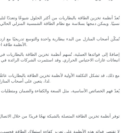
تُعدّ أنظمة تخزين الطاقة بالبطاريات من أكثر الحلول شيوعًا وتعددًا لت
نسبيًا. ويمكن دمجها بسلاسة مع نظام الطاقة الشمسية المنزلي الحالي،
الأنظمة طاقة احتياطية أثناء انقطاع التيار الكهربائي، مما يجعلها عنصرًا أساسيًا في تعزيز مرونة الطاقة في المناطق المعرضة لانقطاع التيار أو الظروف الجوية القاسية.
إضافةً إلى فوائدها العملية، تُسهم أنظمة تخزين الطاقة بالبطاريات ف
انبعاثات غازات الاحتباس الحراري. وقد استثمرت الشركات الرائدة في
مع ذلك، قد تشكل التكلفة الأولية لأنظمة تخزين الطاقة بالبطاريات عائ
لذا، يتعين على أصحاب المنازل تقييم أنماط استهلاكهم للطاقة، والوفورات المحتملة في فواتير الطاقة، وما إذا كانت الحوافز أو الخصومات الحكومية المتاحة تُخفف من هذه التكاليف.
يُعدّ فهم الخصائص الأساسية، مثل السعة والكفاءة والضمان ومتطلبات ال
توفر أنظمة تخزين الطاقة المتصلة بالشبكة نهجًا فريدًا من خلال الاتصا
لا تقتصر فوائد هذه الأنظمة على تعزيز كفاءة استهلاك الطاقة فحسب، بل