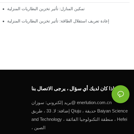
تمكين المنازل: تأثير تخزين البطاريات المنزلية
إعادة تعريف استقلال الطاقة: تأثير تخزين البطاريات المنزلية
إذا كان لديك أي سؤال ، يرجى الاتصال بنا.
enerlution.com.cn
سوزان@
بريد إلكتروني:
إضافة: لا. 33 ، طريق Qiuju ، حديقة Baiyan Science
and Technology ، منطقة التكنولوجيا الفائقة ، Hefei
، الصين