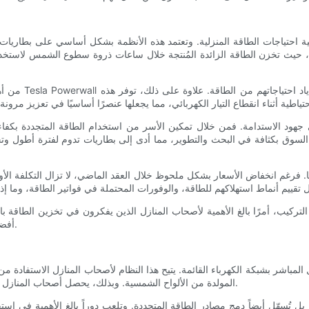
لبية احتياجات الطاقة المنزلية. وتعتمد هذه الأنظمة بشكل أساسي على بطاريات ا
 حيث تخزن الطاقة الزائدة المُنتجة خلال ساعات ذروة سطوع الشمس لاستخدامها
من أهم مزايا أن
ي جهود الاستدامة. فمن خلال تمكين الأسر من استخدام الطاقة المتجددة بكفاءة 
 السوق بكثافة في البحث والتطوير، مما أدى إلى بطاريات تدوم لفترة أطول و
قًا. فرغم انخفاض الأسعار بشكل ملحوظ خلال العقد الماضي، لا تزال التكلفة الأ
تركيب، أمرًا بالغ الأهمية لأصحاب المنازل الذين يفكرون في تخزين الطاقة بالب
أفضل للابتكارات المحتملة التي قد تُحسّن حلول إدارة الطاقة في المستقبل.
ل المباشر بشبكة الكهرباء القائمة. يتيح هذا النظام لأصحاب المنازل الاستفادة 
المولدة من الألواح الشمسية. وبذلك، يحصل أصحاب المنازل على رصيد مقابل هذه المساهمة، مما يقلل من تكاليف الطاقة الإجمالية.
 تُسهّل أيضاً دمج مصادر الطاقة المتجددة. وتلعب دوراً بالغ الأهمية في است