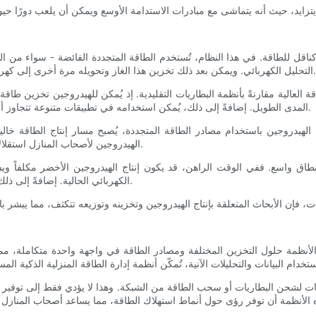
ناقل للطاقة. في هذا النظام، تُستخدم الطاقة المتجددة الفائضة - سواء من ال
التحليل الكهربائي. ويمكن بعد ذلك تخزين هذا الغاز وتحويله مرة أخرى إلى كهرباء عند الحاجة، مما يوفر مرونة فائقة واستدامة عالية في مجال الطاقة.
 العالية مقارنةً بأنظمة البطاريات التقليدية. إذ يُمكن للهيدروجين تخزين طاقة
المدى الطويل. إضافةً إلى ذلك، يُمكن استخدامه في تطبيقات متنوعة تتجاوز أنظمة الطاقة المنزلية، بما في ذلك خلايا الوقود للمركبات وحلول التدفئة.
 الهيدروجين باستخدام مصادر الطاقة المتجددة، يُصبح مسار إنتاج الطاقة خالي
الهيدروجين لأصحاب المنازل استقلالاً في مجال الطاقة، وتُوفر لهم طرقاً مبتكرة لإدارة موارد الطاقة بكفاءة.
اق واسع. ففي الوقت الراهن، قد يكون إنتاج الهيدروجين الأخضر مكلفاً ويس
الكهربائي الحالية. إضافةً إلى ذلك، لا بد من معالجة تحديات البنية التحتية، مثل تطوير شبكات توزيع فعّالة.
قات لشحن البطاريات أو سحب الطاقة من الشبكة. وهذا لا يؤدي فقط إلى توفير ا