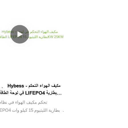
Enerlution 、 Hybess - 
في لوحة الطاقة الشمسي
الليثيوم  25KW
تحكم مكيف الهواء في نظام
المنزل ، وقد جمعت خزانة بطارية 