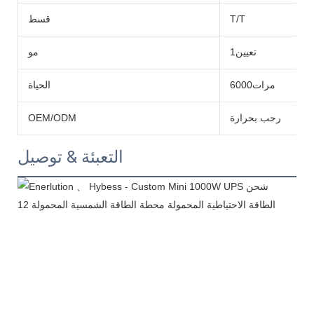
T/T
قسط
تعيين1
مو
مرات6000
الحياة
رحب بحرارة
OEM/ODM
التعبئة & توصيل