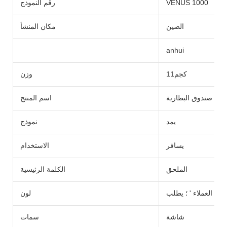
VENUS 1000
رقم النموذج
الصين
مكان المنشأ
anhui
كجم11
وزن
صندوق البطارية
اسم المنتج
يمد
نموذج
يسافر
الاستخدام
الملحق
الكلمة الرئيسية
العملاء ' ؛ يطلب
لون
شاشة
سمات