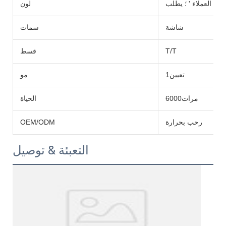
العملاء ' ؛ يطلب
لون
شاشة
سمات
T/T
قسط
تعيين1
مو
مرات6000
الحياة
رحب بحرارة
OEM/ODM
التعبئة & توصيل