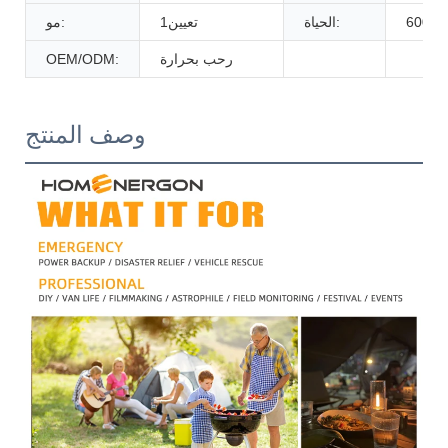
60
الحياة:
تعيين1
مو:
رحب بحرارة
OEM/ODM:
وصف المنتج