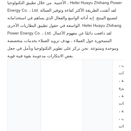
الأجنبية. من خلال تطبيق التكنولوجيا ، Hefei Huayu Zhihang Power
Energy Co. ، Ltd. لقد أتقنت الطريقة الأكثر كفاءة وتوفير العمالة
لتصنيع المنتج. إنه أدائه الواسع والفعال الذي يساهم في استخداماته
الواسعة في حقول تطبيق البطاريات الأخرى. Hefei Huayu Zhihang
Power Energy Co. ، Ltd. لقد دافعت دائمًا عن مفهوم الأعمال
المتمحورة حول العملاء ، بهدف تزويد العملاء بخدمات متخصصة
وموحدة ومتنوعة. نحن نركز على تطوير التكنولوجيا ونأمل في جعل
بعض الابتكارات مدعومة بقوة فنية قوية.
ألعاب ،
وأدوات
لطاقة ،
لأجهزة
نزلية ،
ترونيات
لاكية ،
وارب ،
عربات