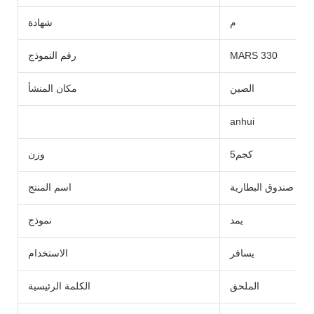
م
شهادة
MARS 330
رقم النموذج
الصين
مكان المنشأ
anhui
كجم5
وزن
صندوق البطارية
اسم المنتج
يمد
نموذج
يسافر
الاستخدام
الملحق
الكلمة الرئيسية