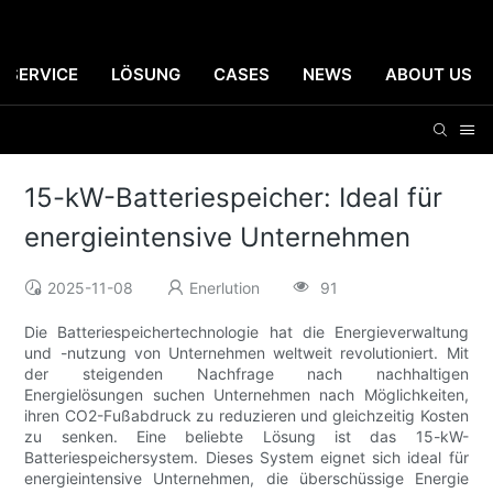
SERVICE
LÖSUNG
CASES
NEWS
ABOUT US
15-kW-Batteriespeicher: Ideal für
energieintensive Unternehmen
2025-11-08
Enerlution
91
Die Batteriespeichertechnologie hat die Energieverwaltung
und -nutzung von Unternehmen weltweit revolutioniert. Mit
der steigenden Nachfrage nach nachhaltigen
Energielösungen suchen Unternehmen nach Möglichkeiten,
ihren CO2-Fußabdruck zu reduzieren und gleichzeitig Kosten
zu senken. Eine beliebte Lösung ist das 15-kW-
Batteriespeichersystem. Dieses System eignet sich ideal für
energieintensive Unternehmen, die überschüssige Energie