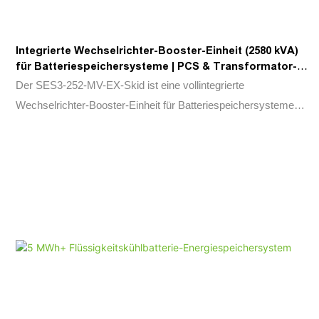
Integrierte Wechselrichter-Booster-Einheit (2580 kVA)
für Batteriespeichersysteme | PCS & Transformator-
Skid
Der SES3-252-MV-EX-Skid ist eine vollintegrierte
Wechselrichter-Booster-Einheit für Batteriespeichersysteme
(BESS) im Kraftwerksmaßstab. Durch die Kombination eines
2580-kVA-Leistungsumwandlungssystems (PCS), eines
Mittelspannungstransformators, Schutzeinrichtungen und
Hilfssystemen auf einer einzigen, auf einem Rahmen
montierten Plattform werden Installationsaufwand,
Inbetriebnahmezeit und Projektkosten deutlich reduziert. Das
System wurde für die Integration erneuerbarer Energien,
Frequenzregelung, Spitzenlastabdeckung, Lastverschiebung
und Netzstabilisierung entwickelt und bietet schnelle
Leistungsanpassung, fortschrittliche Netzstützungsfunktionen