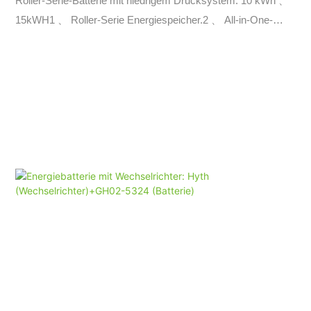
Roller-Serie-Batterie mit niedrigem Drucksystem: 10 kWh 、
15kWH1 、 Roller-Serie Energiespeicher.2 、 All-in-One-
Modul-Design; 3 、 Lithium-Eisen-Phosphat-Batterie; 4 、
Bodenstehend Installation, leicht zu bewegen;