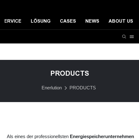
SERVICE
LÖSUNG
CASES
NEWS
ABOUT US
Energiespeichersystem für Privathaushalte
Kleines ko
PRODUCTS
Enerlution
PRODUCTS
Als eines der professionellsten
Energiespeicherunternehmen