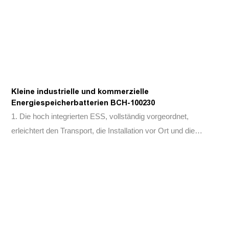
Kleine industrielle und kommerzielle
Energiespeicherbatterien BCH-100230
1. Die hoch integrierten ESS, vollständig vorgeordnet,
erleichtert den Transport, die Installation vor Ort und die
operative Wartung.2. Modulares Design unterstützt 2-10
parallele Einheiten, erleichterte Systemexpansion.3.
Sekundärer Brandschutz für Kabinett und Pack, Software für
Automobilqualität für die thermische Ausreißerwarnung.4. IP65
Schutz für Batteriefach, IP54 für elektrische Kompartiment im
Außenschrank-Design, optionales C5-Anti-Korrosionsniveau.5.