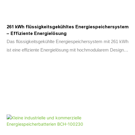
261 kWh flüssigkeitsgekühltes Energiespeichersystem
– Effiziente Energielösung
Das flüssigkeitsgekühlte Energiespeichersystem mit 261 kWh
ist eine effiziente Energielösung mit hochmodularem Design
und flexibler Skalierbarkeit, die eine schnelle
Kapazitätserweiterung mit 99 % Effizienz ermöglicht. Mit
industriellem Schutz und flüssigkeitsgekühltem
Wärmemanagement bietet es Hochspannungskapazität,
Schnellladefunktionen und intelligente Leistungssteuerung für
nahtlose Netzübergänge und netzunabhängigen Betrieb.