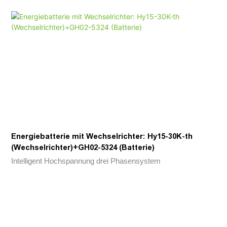
Aktiver Trennungsschutz sowohl für AC als auch für DC.6.
Schnelle Statusüberwachung und Fehleraufzeichnung, die
frühzeitige Warn- und Fehlerlokalisierung, die Überwachung
und Aufzeichnung der Batterieleistung integriert werden
Energiebatterie mit Wechselrichter: Hy15-30K-th
(Wechselrichter)+GH02-5324 (Batterie)
Intelligent Hochspannung drei Phasensystem