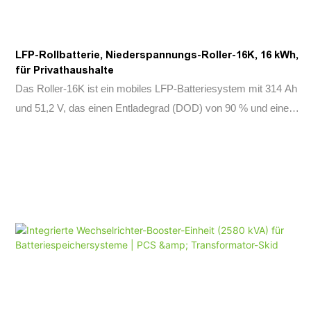
LFP-Rollbatterie, Niederspannungs-Roller-16K, 16 kWh,
für Privathaushalte
Das Roller-16K ist ein mobiles LFP-Batteriesystem mit 314 Ah
und 51,2 V, das einen Entladegrad (DOD) von 90 % und eine
Lebensdauer von mindestens 6000 Ladezyklen bietet. Es ist
nach IP65 geschützt, TÜV-zertifiziert und verfügt über
CAN2.0B+RS485-Kommunikation. Ideal für Solarenergie,
netzunabhängige Systeme und industrielle
Energiespeicherung.