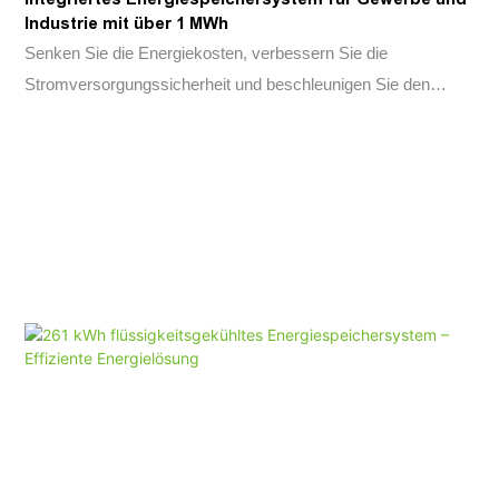
Industrie mit über 1 MWh
Containerdesign ermöglicht die Lösung eine schnelle
Senken Sie die Energiekosten, verbessern Sie die
Implementierung bei gleichzeitig minimalen Betriebs- und
Stromversorgungssicherheit und beschleunigen Sie den
Wartungskosten.
Ausbau erneuerbarer Energien mit einer All-in-One-Container-
Batteriespeicherlösung, die für gewerbliche und industrielle
Anwendungen entwickelt wurde.