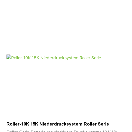
einfache Installation 24 kg/52,9 Pfund pro Batteriekasten,
einfach zu bewegen und zu installieren. Stecker Verbindungen
zwischen Packs, drahtloses Design. Sicher & Nur
zuverlässige Lithium -Eisenphosphat (LFP) -Zelle. BMS-,
Sicherungs- und Aerosol -Kit werden in
Umgebungsanpassungsfähigkeit breiter Temperaturbereich
eingebaut: -20 ° C ~+55 ° C. IP65 -Schutzklasse Perfekte
Kompatibilität kompatibel für die meisten
Hochspannungswechselrichter auf dem Markt mehr nutzbare
Energie 90% Entladungstiefe, mehr als 6000 Zyklen (0,5 ° C,
25 ° C)
Roller-10K 15K Niederdrucksystem Roller Serie