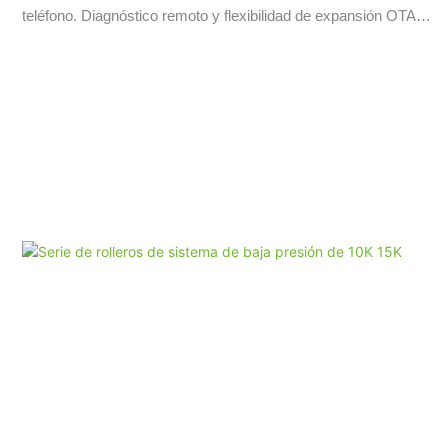
teléfono. Diagnóstico remoto y flexibilidad de expansión OTA
2.5kWh Diseño modular, escalable de 7.5kWh a 20kWh
Instalación fácil de 24 kg/52.9 lb por caja de batería, fácil de
mover e instalar. Conexiones de enchufe entre paquetes,
diseño inalámbrico. Seguro & Célula de fosfato de hierro de litio
confiable (LFP) solamente. BMS, el kit de fusibles y aerosol
están integrados en el entorno adaptabilidad de la temperatura
más amplia rango de temperatura: -20 ° C ~+55 ° C. IP65
Clase de protección Compatibilidad perfecta compatible con la
mayoría de los inversores de alto voltaje en el mercado
Energía más utilizable 90% de descarga de descarga, más de
6000 ciclos (0.5c, 25 ° C)