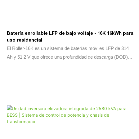
Batería enrollable LFP de bajo voltaje - 16K 16kWh para
uso residencial
El Roller-16K es un sistema de baterías móviles LFP de 314
Ah y 51,2 V que ofrece una profundidad de descarga (DOD)
del 90 % y una vida útil de al menos 6000 ciclos. Cuenta con
clasificación IP65, certificación TUV y comunicación
CAN2.0B+RS485. Ideal para almacenamiento de energía
solar, sistemas aislados y aplicaciones industriales.