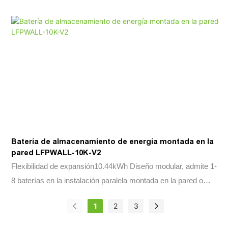
Batería de almacenamiento de energía montada en la
pared LFPWALL-10K-V2
Flexibilidad de expansión10.44kWh Diseño modular, admite 1-
8 baterías en la instalación paralela montada en la pared o
montada en el piso, ahorrando tiempo de instalación y costo
1
2
3
seguro & Célula de fosfato de hierro de litio confiable (LFP)
solamente. BMS incorporados. Adaptabilidad del medio