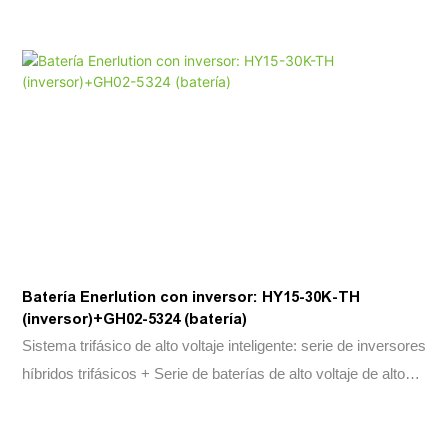
batería, IP54 para compartimento eléctrico en el diseño del
gabinete al aire libre, nivel opcional de anti-corrosión C5.
Protección de desconexión activa para AC y DC.6. Monitoreo
rápido de estado y registro de fallas que permite la alerta
temprana y la localización de fallas, integrando el monitoreo y
la grabación del rendimiento de la batería
Batería Enerlution con inversor: HY15-30K-TH
(inversor)+GH02-5324 (batería)
Sistema trifásico de alto voltaje inteligente: serie de inversores
híbridos trifásicos + Serie de baterías de alto voltaje de alto
voltaje