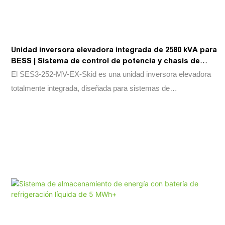
Unidad inversora elevadora integrada de 2580 kVA para
BESS | Sistema de control de potencia y chasis de
transformador
El SES3-252-MV-EX-Skid es una unidad inversora elevadora
totalmente integrada, diseñada para sistemas de
almacenamiento de energía en baterías (BESS) a escala
industrial. Al combinar un sistema de conversión de potencia
(PCS) de 2580 kVA, un transformador de media tensión,
equipos de protección y sistemas auxiliares en una única
plataforma montada sobre patín, reduce significativamente la
complejidad de la instalación, el tiempo de puesta en marcha y
los costes totales del proyecto. Diseñado para la integración de
energías renovables, la regulación de frecuencia, la reducción
de picos de demanda, el desplazamiento de carga y la