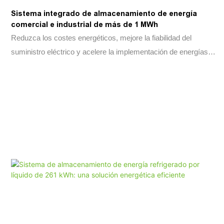
Sistema integrado de almacenamiento de energía
operativa durante todo su ciclo de vida. Con una capacidad de
comercial e industrial de más de 1 MWh
contenedor único superior a 5 MWh, protección contra
Reduzca los costes energéticos, mejore la fiabilidad del
incendios multinivel integrada y un diseño estandarizado de
suministro eléctrico y acelere la implementación de energías
contenedor de 20 pies, la solución permite una rápida
renovables con una solución integral de almacenamiento de
implementación a la vez que minimiza los costos operativos y
baterías en contenedores, diseñada para aplicaciones
de mantenimiento.
comerciales e industriales.