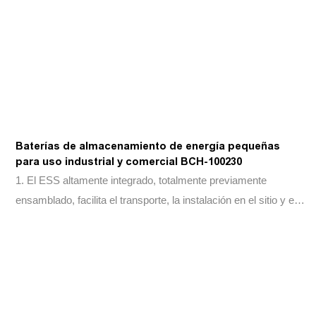
Baterías de almacenamiento de energía pequeñas
para uso industrial y comercial BCH-100230
1. El ESS altamente integrado, totalmente previamente
ensamblado, facilita el transporte, la instalación en el sitio y el
mantenimiento operativo. Diseño modular que admite 2-10
unidades paralelas, facilitando la expansión del sistema.
Protección contra incendios secundario para gabinete y
paquete, software de grado automotriz para advertencia de
fugación térmica. Protección IP65 para compartimento de la