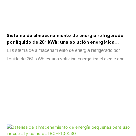
Sistema de almacenamiento de energía refrigerado
por líquido de 261 kWh: una solución energética
eficiente
El sistema de almacenamiento de energía refrigerado por
líquido de 261 kWh es una solución energética eficiente con un
diseño altamente modular y escalabilidad flexible, lo que
permite una rápida expansión de capacidad con una eficiencia
del 99 %. Con protección de grado industrial y gestión térmica
refrigerada por líquido, ofrece capacidad de alto voltaje,
capacidades de carga rápida y control inteligente de la energía
para transiciones fluidas a la red y operaciones fuera de ella.