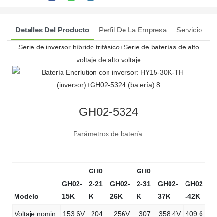
Detalles Del Producto
Perfil De La Empresa
Servicio
Serie de inversor híbrido trifásico+Serie de baterías de alto
voltaje de alto voltaje
GH02-5324
Parámetros de batería
GH0
GH0
GH02-
2-21
GH02-
2-31
GH02-
GH02
Modelo
15K
K
26K
K
37K
-42K
Voltaje nomin
153.6V
204.
256V
307.
358.4V
409.6