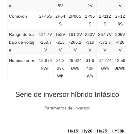
al
8V
2V
V
Conexión
2P45S
2P64
2P80S
2P96
2P112
2P12
S
S
S
8S
Rango de tra
114.7V
153V
191.2V
230V
267.7V
306V
bajo de voltaj
-159.7
-213
-266.2
-319
-372.7
-426
e
V
V
V
V
V
V
Nominal ener
15.974
21.2
26.624
31.9
37.274
42.59
kWh
99k
kWh
49k
kWh
8kWh
Wh
Wh
Serie de inversor híbrido trifásico
Parámetros del inversor
Hy15
Hy20
Hy25
HY30k