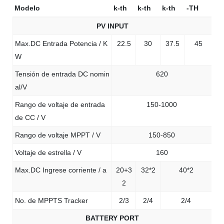
Modelo
k-th
k-th
k-th
-TH
PV INPUT
Max.DC Entrada Potencia / K
22.5
30
37.5
45
W
Tensión de entrada DC nomin
620
al/V
Rango de voltaje de entrada
150-1000
de CC / V
Rango de voltaje MPPT / V
150-850
Voltaje de estrella / V
160
Max.DC Ingrese corriente / a
20+3
32*2
40*2
2
No. de MPPTS Tracker
2/3
2/4
2/4
BATTERY PORT