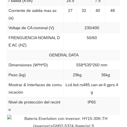
/ salida (KVA)
16.5
7.5
Corriente de salida max.ac
27
32
40
48
(a)
Voltaje de CA nominal (V)
230/400
FRENGUENCIA NOMINAL D
50/60
E AC (HZ)
GENERAL DATA
Dimensiones (W*H*D)
558*535*260 mm
Peso (kg)
29kg
36kg
Mostrar & Interfaces de comu
Lcd.led.rs485.can.wi-fi.gprs.4
nicación
g
Nivel de protección del recint
IP65
o