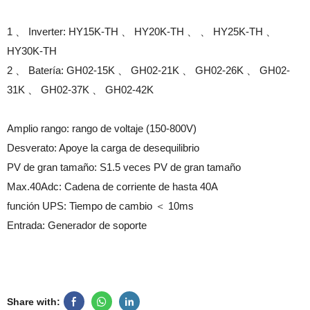
1 、 Inverter: HY15K-TH 、 HY20K-TH 、 、 HY25K-TH 、
HY30K-TH
2 、 Batería: GH02-15K 、 GH02-21K 、 GH02-26K 、 GH02-
31K 、 GH02-37K 、 GH02-42K
Amplio rango: rango de voltaje (150-800V)
Desverato: Apoye la carga de desequilibrio
PV de gran tamaño: S1.5 veces PV de gran tamaño
Max.40Adc: Cadena de corriente de hasta 40A
función UPS: Tiempo de cambio ＜ 10ms
Entrada: Generador de soporte
Share with: