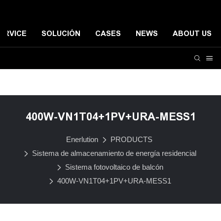
ERVICE
SOLUCIÓN
CASES
NEWS
ABOUT US
Sistema de almacenamiento de energía residencial
Si
400W-VN1T04+1PV+URA-MESS1
Enerlution
PRODUCTS
Sistema de almacenamiento de energía residencial
Sistema fotovoltaico de balcón
400W-VN1T04+1PV+URA-MESS1