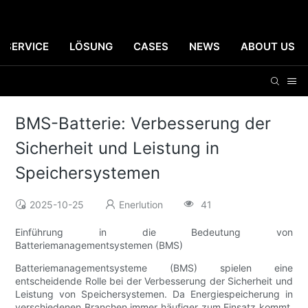
SERVICE
LÖSUNG
CASES
NEWS
ABOUT US
BMS-Batterie: Verbesserung der
Sicherheit und Leistung in
Speichersystemen
2025-10-25
Enerlution
41
Einführung in die Bedeutung von
Batteriemanagementsystemen (BMS)
Batteriemanagementsysteme (BMS) spielen eine
entscheidende Rolle bei der Verbesserung der Sicherheit und
Leistung von Speichersystemen. Da Energiespeicherung in
verschiedenen Branchen immer häufiger zum Einsatz kommt,