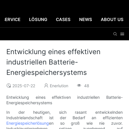
SERVICE
LÖSUNG
CASES
NEWS
ABOUT US
Entwicklung eines effektiven
industriellen Batterie-
Energiespeichersystems
2025-07-22
Enerlution
48
Entwicklung eines effektiven industriellen Batterie-
Energiespeichersystems
In der heutigen, sich rasant entwickelnden
Industrielandschaft ist der Bedarf an effizienten
Energiespeicherlösung
en so groß wie nie zuvor.
Industrieunternehmen setzen zunehmend auf