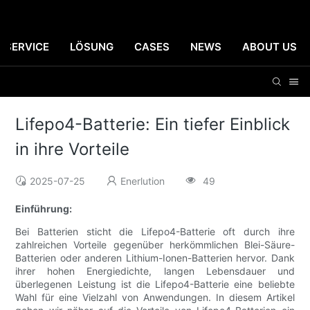
SERVICE
LÖSUNG
CASES
NEWS
ABOUT US
Lifepo4-Batterie: Ein tiefer Einblick
in ihre Vorteile
2025-07-25
Enerlution
49
Einführung:
Bei Batterien sticht die Lifepo4-Batterie oft durch ihre
zahlreichen Vorteile gegenüber herkömmlichen Blei-Säure-
Batterien oder anderen Lithium-Ionen-Batterien hervor. Dank
ihrer hohen Energiedichte, langen Lebensdauer und
überlegenen Leistung ist die Lifepo4-Batterie eine beliebte
Wahl für eine Vielzahl von Anwendungen. In diesem Artikel