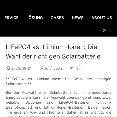
SERVICE
LÖSUNG
CASES
NEWS
ABOUT US
LiFePO4 vs. Lithium-Ionen: Die
Wahl der richtigen Solarbatterie
2025-09-21
Enerlution
97
**LiFePO4 vs. Lithium-Ionen: Die Wahl der richtigen
Solarbatterie**
Bei der Auswahl einer Solarbatterie für Ihr erneuerbares
Energiesystem kann die Auswahl überwältigend sein. Zwei
beliebte Optionen sind LiFePO4-Batterien (Lithium-
Eisenphosphat) und Lithium-Ionen-Batterien. Beide haben
ihre eigenen Vor- und Nachteile, daher ist es wichtig, die