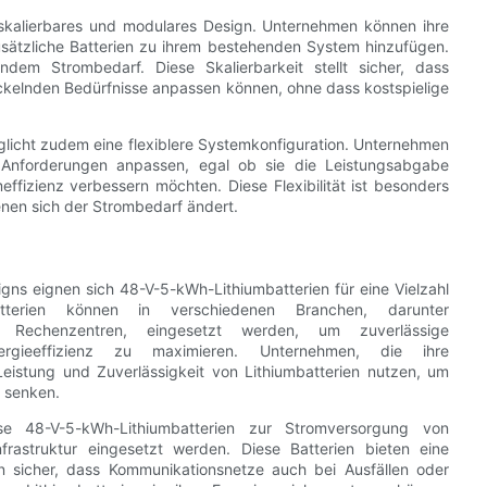
hr skalierbares und modulares Design. Unternehmen können ihre
usätzliche Batterien zu ihrem bestehenden System hinzufügen.
ndem Strombedarf. Diese Skalierbarkeit stellt sicher, dass
ckelnden Bedürfnisse anpassen können, ohne dass kostspielige
licht zudem eine flexiblere Systemkonfiguration. Unternehmen
n Anforderungen anpassen, egal ob sie die Leistungsabgabe
ffizienz verbessern möchten. Diese Flexibilität ist besonders
nen sich der Strombedarf ändert.
signs eignen sich 48-V-5-kWh-Lithiumbatterien für eine Vielzahl
atterien können in verschiedenen Branchen, darunter
d Rechenzentren, eingesetzt werden, um zuverlässige
rgieeffizienz zu maximieren. Unternehmen, die ihre
eistung und Zuverlässigkeit von Lithiumbatterien nutzen, um
u senken.
se 48-V-5-kWh-Lithiumbatterien zur Stromversorgung von
nfrastruktur eingesetzt werden. Diese Batterien bieten eine
en sicher, dass Kommunikationsnetze auch bei Ausfällen oder