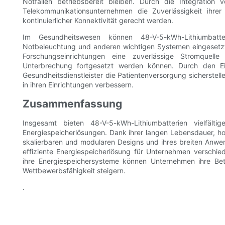
Notfällen betriebsbereit bleiben. Durch die Integration 
Telekommunikationsunternehmen die Zuverlässigkeit ihr
kontinuierlicher Konnektivität gerecht werden.
Im Gesundheitswesen können 48-V-5-kWh-Lithiumbatt
Notbeleuchtung und anderen wichtigen Systemen eingesetzt 
Forschungseinrichtungen eine zuverlässige Stromquelle
Unterbrechung fortgesetzt werden können. Durch den Ei
Gesundheitsdienstleister die Patientenversorgung sicherstell
in ihren Einrichtungen verbessern.
Zusammenfassung
Insgesamt bieten 48-V-5-kWh-Lithiumbatterien vielfält
Energiespeicherlösungen. Dank ihrer langen Lebensdauer, hoh
skalierbaren und modularen Designs und ihres breiten Anwe
effiziente Energiespeicherlösung für Unternehmen verschied
ihre Energiespeichersysteme können Unternehmen ihre Betr
Wettbewerbsfähigkeit steigern.
.