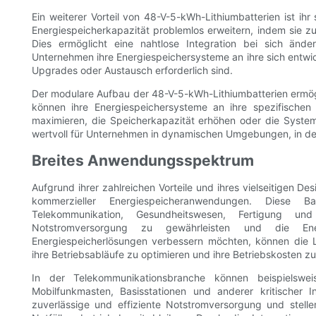
Ein weiterer Vorteil von 48-V-5-kWh-Lithiumbatterien ist i
Energiespeicherkapazität problemlos erweitern, indem sie z
Dies ermöglicht eine nahtlose Integration bei sich änder
Unternehmen ihre Energiespeichersysteme an ihre sich entwi
Upgrades oder Austausch erforderlich sind.
Der modulare Aufbau der 48-V-5-kWh-Lithiumbatterien ermög
können ihre Energiespeichersysteme an ihre spezifische
maximieren, die Speicherkapazität erhöhen oder die Systeme
wertvoll für Unternehmen in dynamischen Umgebungen, in de
Breites Anwendungsspektrum
Aufgrund ihrer zahlreichen Vorteile und ihres vielseitigen De
kommerzieller Energiespeicheranwendungen. Diese B
Telekommunikation, Gesundheitswesen, Fertigung un
Notstromversorgung zu gewährleisten und die Ene
Energiespeicherlösungen verbessern möchten, können die L
ihre Betriebsabläufe zu optimieren und ihre Betriebskosten z
In der Telekommunikationsbranche können beispielswei
Mobilfunkmasten, Basisstationen und anderer kritischer I
zuverlässige und effiziente Notstromversorgung und stell