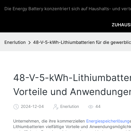
Die Energy Battery konzentriert sich auf Haushalts- und ver
ZUHAUS
Enerlution
48-V-5-kWh-Lithiumbatterien für die gewerbl
48-V-5-kWh-Lithiumbatteri
Vorteile und Anwendunge
2024-12-04
Enerlution
44
Unternehmen, die ihre kommerziellen
Energiespeicherlösung
Lithiumbatterien vielfältige Vorteile und Anwendungsmöglichk