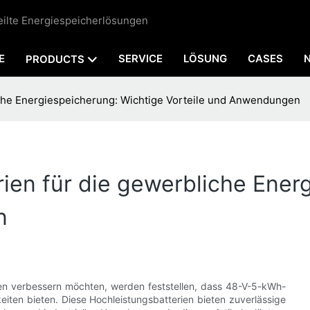
teilte Energiespeicherlösungen
E
SERVICE
LÖSUNG
CASES
PRODUCTS
iche Energiespeicherung: Wichtige Vorteile und Anwendungen
en für die gewerbliche Ener
n
en verbessern möchten, werden feststellen, dass 48-V-5-kWh-
eiten bieten. Diese Hochleistungsbatterien bieten zuverlässige