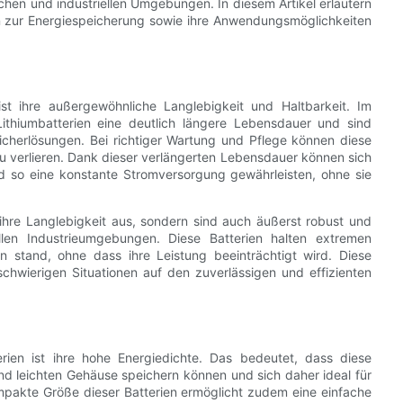
chen und industriellen Umgebungen. In diesem Artikel erläutern
en zur Energiespeicherung sowie ihre Anwendungsmöglichkeiten
ist ihre außergewöhnliche Langlebigkeit und Haltbarkeit. Im
ithiumbatterien eine deutlich längere Lebensdauer und sind
icherlösungen. Bei richtiger Wartung und Pflege können diese
zu verlieren. Dank dieser verlängerten Lebensdauer können sich
d so eine konstante Stromversorgung gewährleisten, ohne sie
ihre Langlebigkeit aus, sondern sind auch äußerst robust und
llen Industrieumgebungen. Diese Batterien halten extremen
 stand, ohne dass ihre Leistung beeinträchtigt wird. Diese
schwierigen Situationen auf den zuverlässigen und effizienten
erien ist ihre hohe Energiedichte. Das bedeutet, dass diese
und leichten Gehäuse speichern können und sich daher ideal für
akte Größe dieser Batterien ermöglicht zudem eine einfache