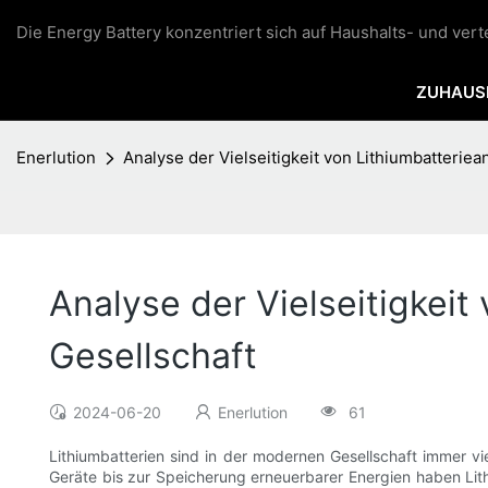
Die Energy Battery konzentriert sich auf Haushalts- und ver
ZUHAUS
Enerlution
Analyse der Vielseitigkeit von Lithiumbatteri
Analyse der Vielseitigkei
Gesellschaft
2024-06-20
Enerlution
61
Lithiumbatterien sind in der modernen Gesellschaft immer v
Geräte bis zur Speicherung erneuerbarer Energien haben Lithi