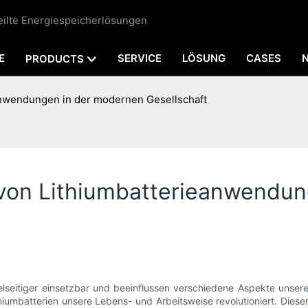
teilte Energiespeicherlösungen
E
SERVICE
LÖSUNG
CASES
PRODUCTS
eanwendungen in der modernen Gesellschaft
t von Lithiumbatterieanwendu
ielseitiger einsetzbar und beeinflussen verschiedene Aspekte unser
umbatterien unsere Lebens- und Arbeitsweise revolutioniert. Dieser A