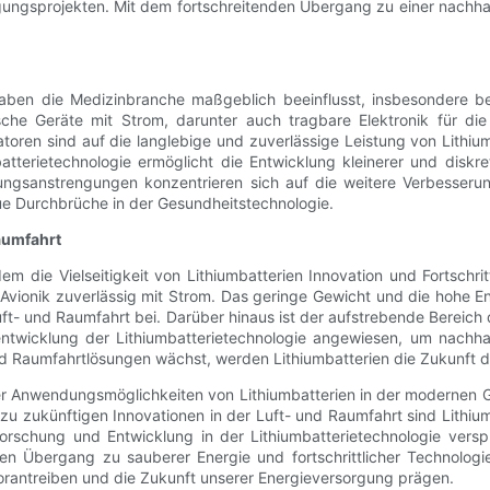
ngsprojekten. Mit dem fortschreitenden Übergang zu einer nachhalti
 haben die Medizinbranche maßgeblich beeinflusst, insbesondere bei
nische Geräte mit Strom, darunter auch tragbare Elektronik für d
toren sind auf die langlebige und zuverlässige Leistung von Lith
batterietechnologie ermöglicht die Entwicklung kleinerer und disk
ngsanstrengungen konzentrieren sich auf die weitere Verbesserung
e Durchbrüche in der Gesundheitstechnologie.
aumfahrt
dem die Vielseitigkeit von Lithiumbatterien Innovation und Fortschr
ionik zuverlässig mit Strom. Das geringe Gewicht und die hohe Ene
ft- und Raumfahrt bei. Darüber hinaus ist der aufstrebende Bereich 
rentwicklung der Lithiumbatterietechnologie angewiesen, um nachh
nd Raumfahrtlösungen wächst, werden Lithiumbatterien die Zukunft d
der Anwendungsmöglichkeiten von Lithiumbatterien in der modernen G
n zu zukünftigen Innovationen in der Luft- und Raumfahrt sind Lithiu
Forschung und Entwicklung in der Lithiumbatterietechnologie ve
 Übergang zu sauberer Energie und fortschrittlicher Technologie 
vorantreiben und die Zukunft unserer Energieversorgung prägen.