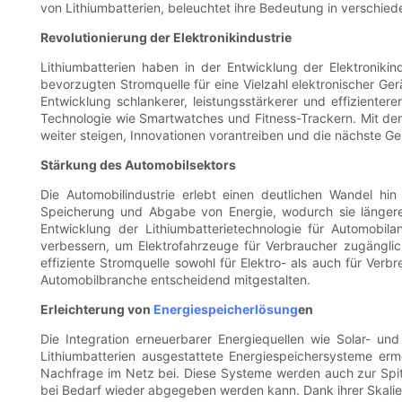
von Lithiumbatterien, beleuchtet ihre Bedeutung in verschied
Revolutionierung der Elektronikindustrie
Lithiumbatterien haben in der Entwicklung der Elektronikin
bevorzugten Stromquelle für eine Vielzahl elektronischer G
Entwicklung schlankerer, leistungsstärkerer und effizienter
Technologie wie Smartwatches und Fitness-Trackern. Mit dem f
weiter steigen, Innovationen vorantreiben und die nächste G
Stärkung des Automobilsektors
Die Automobilindustrie erlebt einen deutlichen Wandel hin z
Speicherung und Abgabe von Energie, wodurch sie längere
Entwicklung der Lithiumbatterietechnologie für Automobil
verbessern, um Elektrofahrzeuge für Verbraucher zugänglic
effiziente Stromquelle sowohl für Elektro- als auch für Ver
Automobilbranche entscheidend mitgestalten.
Erleichterung von
Energiespeicherlösung
en
Die Integration erneuerbarer Energiequellen wie Solar- un
Lithiumbatterien ausgestattete Energiespeichersysteme erm
Nachfrage im Netz bei. Diese Systeme werden auch zur Spit
bei Bedarf wieder abgegeben werden kann. Dank ihrer Skalie