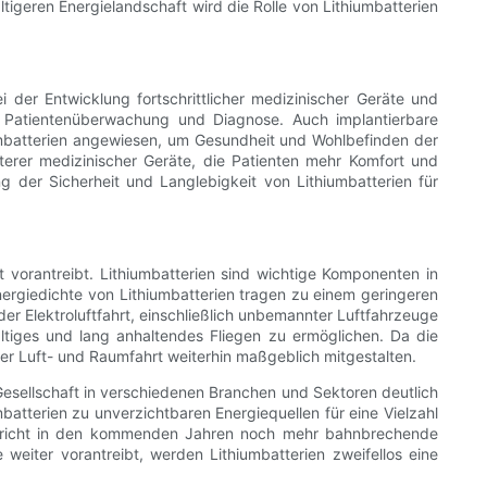
geren Energielandschaft wird die Rolle von Lithiumbatterien
 der Entwicklung fortschrittlicher medizinischer Geräte und
ie Patientenüberwachung und Diagnose. Auch implantierbare
iumbatterien angewiesen, um Gesundheit und Wohlbefinden der
reterer medizinischer Geräte, die Patienten mehr Komfort und
 der Sicherheit und Langlebigkeit von Lithiumbatterien für
itt vorantreibt. Lithiumbatterien sind wichtige Komponenten in
rgiedichte von Lithiumbatterien tragen zu einem geringeren
der Elektroluftfahrt, einschließlich unbemannter Luftfahrzeuge
altiges und lang anhaltendes Fliegen zu ermöglichen. Da die
er Luft- und Raumfahrt weiterhin maßgeblich mitgestalten.
esellschaft in verschiedenen Branchen und Sektoren deutlich
mbatterien zu unverzichtbaren Energiequellen für eine Vielzahl
rspricht in den kommenden Jahren noch mehr bahnbrechende
weiter vorantreibt, werden Lithiumbatterien zweifellos eine