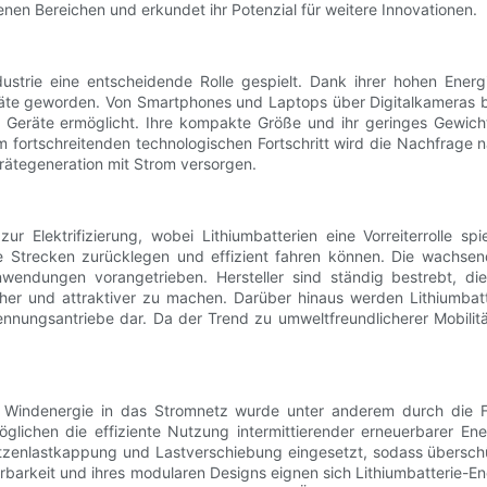
enen Bereichen und erkundet ihr Potenzial für weitere Innovationen.
dustrie eine entscheidende Rolle gespielt. Dank ihrer hohen Energ
eräte geworden. Von Smartphones und Laptops über Digitalkameras bi
er Geräte ermöglicht. Ihre kompakte Größe und ihr geringes Gewich
ortschreitenden technologischen Fortschritt wird die Nachfrage nac
erätegeneration mit Strom versorgen.
ur Elektrifizierung, wobei Lithiumbatterien eine Vorreiterrolle sp
 Strecken zurücklegen und effizient fahren können. Die wachsen
anwendungen vorangetrieben. Hersteller sind ständig bestrebt, di
her und attraktiver zu machen. Darüber hinaus werden Lithiumbatt
brennungsantriebe dar. Da der Trend zu umweltfreundlicherer Mobilit
d Windenergie in das Stromnetz wurde unter anderem durch die Fort
öglichen die effiziente Nutzung intermittierender erneuerbarer 
zenlastkappung und Lastverschiebung eingesetzt, sodass überschü
rbarkeit und ihres modularen Designs eignen sich Lithiumbatterie-E