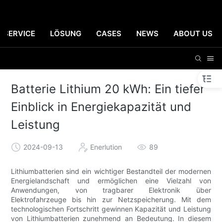
SERVICE
LÖSUNG
CASES
NEWS
ABOUT US
Batterie Lithium 20 kWh: Ein tiefer
Einblick in Energiekapazität und
Leistung
2024-09-13
Enerlution
89
Lithiumbatterien sind ein wichtiger Bestandteil der modernen
Energielandschaft und ermöglichen eine Vielzahl von
Anwendungen, von tragbarer Elektronik über
Elektrofahrzeuge bis hin zur Netzspeicherung. Mit dem
technologischen Fortschritt gewinnen Kapazität und Leistung
von Lithiumbatterien zunehmend an Bedeutung. In diesem