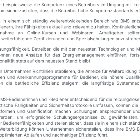
gen beispielsweise die Kompetenz eines Betreibers im Umgang mit
um sicherzustellen, dass die Betreiber hohe Kompetenzstandards erf
rnen in einem sich ständig weiterentwickelnden Bereich wie BMS en
edienern, ihre Fähigkeiten aktuell und relevant zu halten. Kontinuier
ahme an Online-Kursen und Webinaren. Arbeitgeber sollten 
 weiterführende Zertifizierungen und Spezialschulungen anzustrebe
sungsfähigkeit. Betreiber, die mit den neuesten Technologien und M
nen neue Ansätze für das Energiemanagement einführen, fortschr
alität stets auf dem neuesten Stand bleibt.
en Unternehmen Richtlinien etablieren, die Anreize für Weiterbildung
gen und Anerkennungsprogramme für Bediener, die höhere Qualifika
ie betriebliche Effizienz steigern, die langfristige Systemnach
MS-Bedienerinnen und -Bediener entscheidend für die reibungslose
tische Fähigkeiten und Sicherheitsprotokolle umfassen, können die 
attformen und Gamification machen Schulungen ansprechender und
rden, um erfolgreiche Schulungsergebnisse zu gewährleisten. Z
r Bedienerfähigkeiten und stellen sicher, dass sie in einem sich st
r Weiterbildung können Unternehmen sicherstellen, dass ihre BMS-
timierten Abläufen und nachhaltiger Effizienz führt.