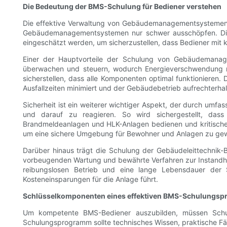
Die Bedeutung der BMS-Schulung für Bediener verstehen
Die effektive Verwaltung von Gebäudemanagementsystemen 
Gebäudemanagementsystemen nur schwer ausschöpfen. Dies
eingeschätzt werden, um sicherzustellen, dass Bediener mi
Einer der Hauptvorteile der Schulung von Gebäudemanagem
überwachen und steuern, wodurch Energieverschwendung r
sicherstellen, dass alle Komponenten optimal funktioniere
Ausfallzeiten minimiert und der Gebäudebetrieb aufrechterha
Sicherheit ist ein weiterer wichtiger Aspekt, der durch u
und darauf zu reagieren. So wird sichergestellt, dass
Brandmeldeanlagen und HLK-Anlagen bedienen und kritische G
um eine sichere Umgebung für Bewohner und Anlagen zu gew
Darüber hinaus trägt die Schulung der Gebäudeleittechnik
vorbeugenden Wartung und bewährte Verfahren zur Instandha
reibungslosen Betrieb und eine lange Lebensdauer der S
Kosteneinsparungen für die Anlage führt.
Schlüsselkomponenten eines effektiven BMS-Schulungs
Um kompetente BMS-Bediener auszubilden, müssen Schul
Schulungsprogramm sollte technisches Wissen, praktische Fä