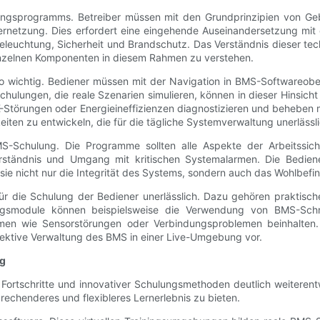
ungsprogramms. Betreiber müssen mit den Grundprinzipien von Geb
rnetzung. Dies erfordert eine eingehende Auseinandersetzung mit
euchtung, Sicherheit und Brandschutz. Das Verständnis dieser techn
inzelnen Komponenten in diesem Rahmen zu verstehen.
 wichtig. Bediener müssen mit der Navigation in BMS-Softwareober
hulungen, die reale Szenarien simulieren, können in dieser Hinsicht 
-Störungen oder Energieineffizienzen diagnostizieren und beheben 
en zu entwickeln, die für die tägliche Systemverwaltung unerlässli
 BMS-Schulung. Die Programme sollten alle Aspekte der Arbeitssic
rständnis und Umgang mit kritischen Systemalarmen. Die Bediene
ss sie nicht nur die Integrität des Systems, sondern auch das Wohlbe
für die Schulung der Bediener unerlässlich. Dazu gehören praktis
lungsmodule können beispielsweise die Verwendung von BMS-Schn
 wie Sensorstörungen oder Verbindungsproblemen beinhalten. Pr
fektive Verwaltung des BMS in einer Live-Umgebung vor.
ng
ortschritte und innovativer Schulungsmethoden deutlich weiterent
rechenderes und flexibleres Lernerlebnis zu bieten.