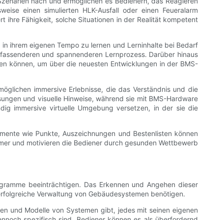
S-Szenarien nach und ermöglichen es Bedienern, das Reagieren
eise einen simulierten HLK-Ausfall oder einen Feueralarm
t ihre Fähigkeit, solche Situationen in der Realität kompetent
 in ihrem eigenen Tempo zu lernen und Lerninhalte bei Bedarf
 umfassenderen und spannenderen Lernprozess. Darüber hinaus
ifen können, um über die neuesten Entwicklungen in der BMS-
möglichen immersive Erlebnisse, die das Verständnis und die
eisungen und visuelle Hinweise, während sie mit BMS-Hardware
ndig immersive virtuelle Umgebung versetzen, in der sie die
Elemente wie Punkte, Auszeichnungen und Bestenlisten können
mer und motivieren die Bediener durch gesunden Wettbewerb
Programme beeinträchtigen. Das Erkennen und Angehen dieser
e erfolgreiche Verwaltung von Gebäudesystemen benötigen.
ken und Modelle von Systemen gibt, jedes mit seinen eigenen
ennoch spezifisch sind. Bediener können es als überfordernd