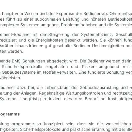
hängt vom Wissen und der Expertise der Bediener ab. Ohne entspr
 führt zu einer suboptimalen Leistung und höheren Betriebskos
t komplexen Systemen umgehen, Probleme beheben und die Systemle
ent-Bediener ist die Steigerung der Systemeffizienz. Geschult
eduziert und die Energiekosten gesenkt werden. Sie können fund
n. Darüber hinaus können gut geschulte Bediener Unstimmigkeiten o
lten werden.
mfassende BMS-Schulungen abgedeckt wird. Die Bediener werden dari
 Sicherheitsprotokolle eingehalten und Risiken umgehend mini
ebäudesysteme im Notfall verwalten. Eine fundierte Schulung vermi
ährleisten.
-Bediener dazu bei, die Lebensdauer der Gebäudeausrüstung und -s
ltung der Anlagen. Regelmäßige Wartungskontrollen und rechtzeitig
ysteme. Langfristig reduziert dies den Bedarf an kostspielig
programms
ungsprogramme so konzipiert sein, dass sie die wesentliche
higkeiten, Sicherheitsprotokolle und praktische Erfahrung mit der