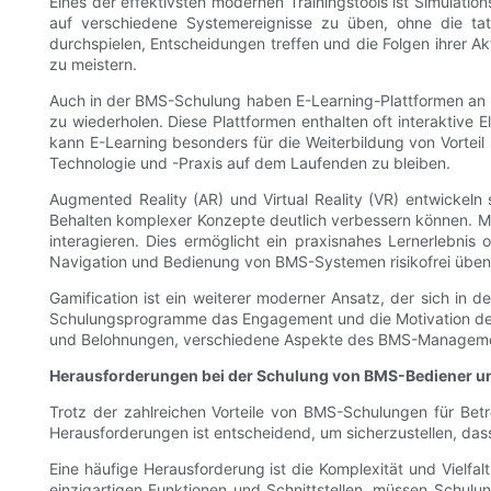
Eines der effektivsten modernen Trainingstools ist Simulati
auf verschiedene Systemereignisse zu üben, ohne die tat
durchspielen, Entscheidungen treffen und die Folgen ihrer Akt
zu meistern.
Auch in der BMS-Schulung haben E-Learning-Plattformen an Be
zu wiederholen. Diese Plattformen enthalten oft interaktiv
kann E-Learning besonders für die Weiterbildung von Vortei
Technologie und -Praxis auf dem Laufenden zu bleiben.
Augmented Reality (AR) und Virtual Reality (VR) entwickeln
Behalten komplexer Konzepte deutlich verbessern können. Mit
interagieren. Dies ermöglicht ein praxisnahes Lernerlebnis
Navigation und Bedienung von BMS-Systemen risikofrei üben
Gamification ist ein weiterer moderner Ansatz, der sich in
Schulungsprogramme das Engagement und die Motivation der
und Belohnungen, verschiedene Aspekte des BMS-Manageme
Herausforderungen bei der Schulung von BMS-Bediener un
Trotz der zahlreichen Vorteile von BMS-Schulungen für Bet
Herausforderungen ist entscheidend, um sicherzustellen, das
Eine häufige Herausforderung ist die Komplexität und Vielf
einzigartigen Funktionen und Schnittstellen, müssen Schulu