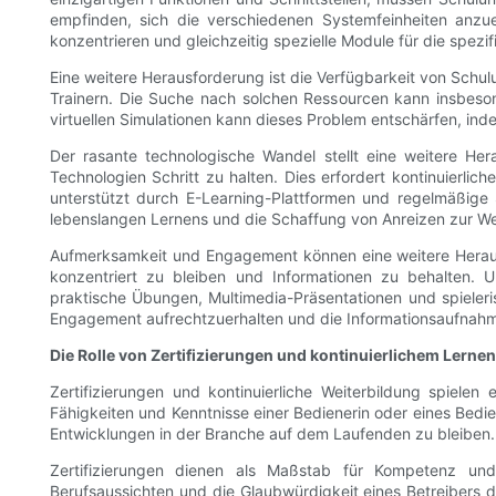
empfinden, sich die verschiedenen Systemfeinheiten anzu
konzentrieren und gleichzeitig spezielle Module für die spez
Eine weitere Herausforderung ist die Verfügbarkeit von Sc
Trainern. Die Suche nach solchen Ressourcen kann insbeso
virtuellen Simulationen kann dieses Problem entschärfen, in
Der rasante technologische Wandel stellt eine weitere He
Technologien Schritt zu halten. Dies erfordert kontinuierli
unterstützt durch E-Learning-Plattformen und regelmäßige
lebenslangen Lernens und die Schaffung von Anreizen zur We
Aufmerksamkeit und Engagement können eine weitere Herausf
konzentriert zu bleiben und Informationen zu behalten.
praktische Übungen, Multimedia-Präsentationen und spieleri
Engagement aufrechtzuerhalten und die Informationsaufnahm
Die Rolle von Zertifizierungen und kontinuierlichem Lernen
Zertifizierungen und kontinuierliche Weiterbildung spiele
Fähigkeiten und Kenntnisse einer Bedienerin oder eines Bedie
Entwicklungen in der Branche auf dem Laufenden zu bleiben.
Zertifizierungen dienen als Maßstab für Kompetenz un
Berufsaussichten und die Glaubwürdigkeit eines Betreibers d