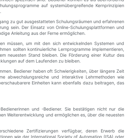
chulungsprogramme auf systemübergreifende Kernprinzipien
.
ugang zu gut ausgestatteten Schulungsräumen und erfahrenen
ung sein. Der Einsatz von Online-Schulungsplattformen und
ndige Anleitung aus der Ferne ermöglichen.
sieren müssen, um mit den sich entwickelnden Systemen und
nehmen sollten kontinuierliche Lernprogramme implementieren,
em neuesten Stand bleiben. Die Förderung einer Kultur des
icklungen auf dem Laufenden zu bleiben.
men. Bediener haben oft Schwierigkeiten, über längere Zeit
mme abwechslungsreiche und interaktive Lehrmethoden wie
berschaubarere Einheiten kann ebenfalls dazu beitragen, das
-Bedienerinnen und -Bediener. Sie bestätigen nicht nur die
ichen Weiterentwicklung und ermöglichen es, über die neuesten
chiedene Zertifizierungen verfügbar, deren Erwerb die
ionen wie der International Society of Automation (ISA) oder