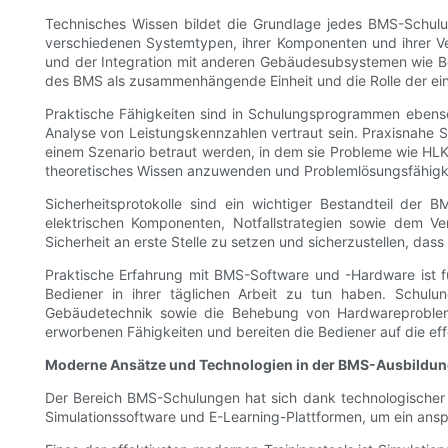
Technisches Wissen bildet die Grundlage jedes BMS-Schul
verschiedenen Systemtypen, ihrer Komponenten und ihrer Ve
und der Integration mit anderen Gebäudesubsystemen wie Bel
des BMS als zusammenhängende Einheit und die Rolle der e
Praktische Fähigkeiten sind in Schulungsprogrammen ebenso
Analyse von Leistungskennzahlen vertraut sein. Praxisnahe Sc
einem Szenario betraut werden, in dem sie Probleme wie HLK
theoretisches Wissen anzuwenden und Problemlösungsfähigkeit
Sicherheitsprotokolle sind ein wichtiger Bestandteil der
elektrischen Komponenten, Notfallstrategien sowie dem Ve
Sicherheit an erste Stelle zu setzen und sicherzustellen, da
Praktische Erfahrung mit BMS-Software und -Hardware ist 
Bediener in ihrer täglichen Arbeit zu tun haben. Schu
Gebäudetechnik sowie die Behebung von Hardwareproblemen
erworbenen Fähigkeiten und bereiten die Bediener auf die ef
Moderne Ansätze und Technologien in der BMS-Ausbildu
Der Bereich BMS-Schulungen hat sich dank technologischer F
Simulationssoftware und E-Learning-Plattformen, um ein ansp