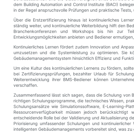
dem Building Automation and Control Institute (BACI) bele
in der Regel anspruchsvolle Prüfungen und praktische Tests, 
Über die Erstzertifizierung hinaus ist kontinuierliches Le
ständig weiter, und kontinuierliche Weiterbildung hilft den B
Branchenkonferenzen und Workshops bis hin zur Teiln
Entwicklungsmöglichkeiten anbieten und Bediener ermutigen,
Kontinuierliches Lernen fördert zudem Innovation und Anpas
umzusetzen und die Systemleistung zu optimieren. Sie kön
Gebäudemanagementsystem hinsichtlich Effizienz und Funktion
Um eine Kultur des kontinuierlichen Lernens zu fördern, sollt
bei Zertifizierungsprüfungen, bezahlter Urlaub für Schulun
Weiterentwicklung ihrer BMS-Bediener können Unternehmen d
verschaffen.
Zusammenfassend lässt sich sagen, dass die Schulung von B
richtigen Schulungsprogramme, die technisches Wissen, prak
Schulungsansätze wie Simulationssoftware, E-Learning-Pl
Ressourcenverfügbarkeit müssen jedoch berücksichtigt we
entscheidende Rolle bei der Validierung und Aktualisierung de
Priorisierung umfassender Schulungen und kontinuierliche
intelligenten Gebäudemanagements vorbereitet sind, was zu op