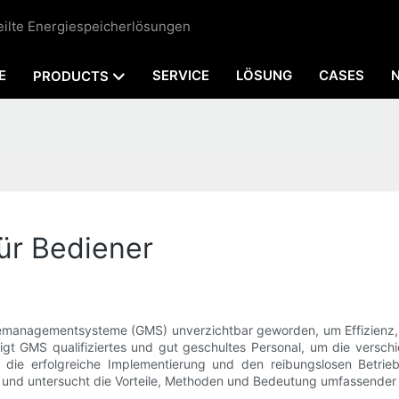
teilte Energiespeicherlösungen
E
SERVICE
LÖSUNG
CASES
PRODUCTS
ür Bediener
demanagementsysteme (GMS) unverzichtbar geworden, um Effizienz,
ötigt GMS qualifiziertes und gut geschultes Personal, um die ver
ür die erfolgreiche Implementierung und den reibungslosen Betrie
 und untersucht die Vorteile, Methoden und Bedeutung umfassende