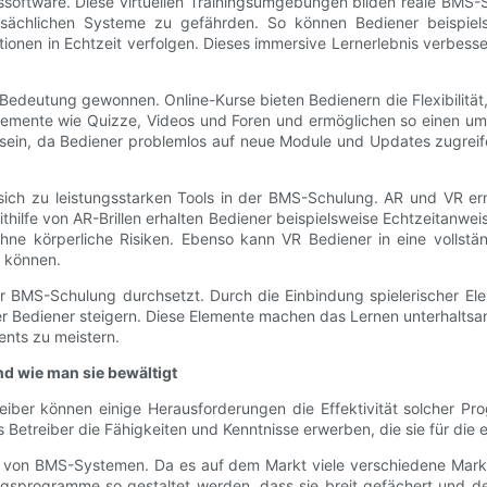
onssoftware. Diese virtuellen Trainingsumgebungen bilden reale BM
sächlichen Systeme zu gefährden. So können Bediener beispielsw
ionen in Echtzeit verfolgen. Dieses immersive Lernerlebnis verbesser
deutung gewonnen. Online-Kurse bieten Bedienern die Flexibilität,
e Elemente wie Quizze, Videos und Foren und ermöglichen so einen
l sein, da Bediener problemlos auf neue Module und Updates zugre
 sich zu leistungsstarken Tools in der BMS-Schulung. AR und VR er
hilfe von AR-Brillen erhalten Bediener beispielsweise Echtzeitanw
 ohne körperliche Risiken. Ebenso kann VR Bediener in eine vollstä
 können.
 der BMS-Schulung durchsetzt. Durch die Einbindung spielerischer 
 Bediener steigern. Diese Elemente machen das Lernen unterhaltsa
nts zu meistern.
d wie man sie bewältigt
reiber können einige Herausforderungen die Effektivität solcher 
s Betreiber die Fähigkeiten und Kenntnisse erwerben, die sie für di
alt von BMS-Systemen. Da es auf dem Markt viele verschiedene Mar
ngsprogramme so gestaltet werden, dass sie breit gefächert und d