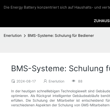
Die Energy Battery konzentriert sich auf Haushalts- und ver
ZUHAUS
Enerlution
BMS-Systeme: Schulung für Bediener
BMS-Systeme: Schulung f
2024-08-17
Enerlution
88
In der heutigen schnelllebigen Technologiewelt sind Gebäu
optimieren. Als Rückgrat intelligenter Gebäudeabläufe ben
erfüllen. Die Schulung der Mitarbeiter ist entscheidend f
verschiedenen Aspekten der Schulung von GMS-Mitarbeitern