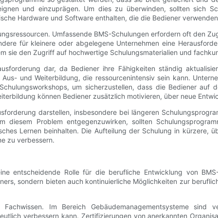
eignen und einzuprägen. Um dies zu überwinden, sollten sich S
ifische Hardware und Software enthalten, die die Bediener verwenden
hulungsressourcen. Umfassende BMS-Schulungen erfordern oft den Z
ndere für kleinere oder abgelegene Unternehmen eine Herausforder
dem sie den Zugriff auf hochwertige Schulungsmaterialien und fachku
rausforderung dar, da Bediener ihre Fähigkeiten ständig aktuali
che Aus- und Weiterbildung, die ressourcenintensiv sein kann. Unter
 Schulungsworkshops, um sicherzustellen, dass die Bediener auf d
iterbildung können Bediener zusätzlich motivieren, über neue Entw
orderung darstellen, insbesondere bei längeren Schulungsprogram
 Um diesem Problem entgegenzuwirken, sollten Schulungsprogra
sches Lernen beinhalten. Die Aufteilung der Schulung in kürzere, ü
e zu verbessern.
n eine entscheidende Rolle für die berufliche Entwicklung von BMS
ners, sondern bieten auch kontinuierliche Möglichkeiten zur berufl
d Fachwissen. Im Bereich Gebäudemanagementsysteme sind vers
eutlich verbessern kann. Zertifizierungen von anerkannten Organisat