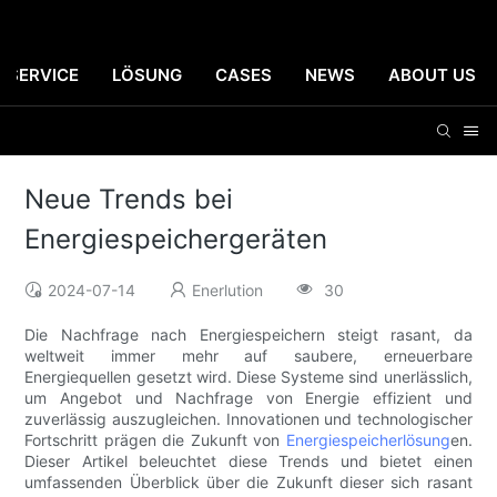
SERVICE
LÖSUNG
CASES
NEWS
ABOUT US
Neue Trends bei
Energiespeichergeräten
2024-07-14
Enerlution
30
Die Nachfrage nach Energiespeichern steigt rasant, da
weltweit immer mehr auf saubere, erneuerbare
Energiequellen gesetzt wird. Diese Systeme sind unerlässlich,
um Angebot und Nachfrage von Energie effizient und
zuverlässig auszugleichen. Innovationen und technologischer
Fortschritt prägen die Zukunft von
Energiespeicherlösung
en.
Dieser Artikel beleuchtet diese Trends und bietet einen
umfassenden Überblick über die Zukunft dieser sich rasant