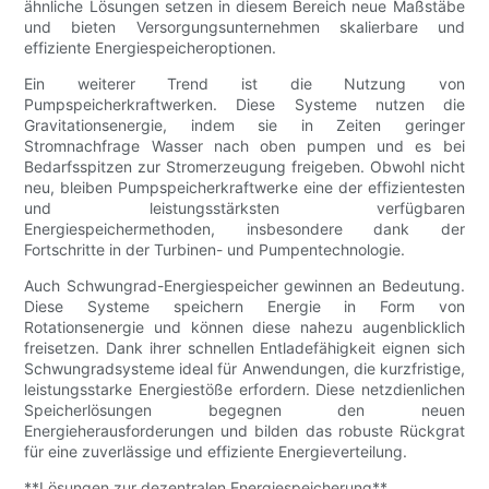
ähnliche Lösungen setzen in diesem Bereich neue Maßstäbe
und bieten Versorgungsunternehmen skalierbare und
effiziente Energiespeicheroptionen.
Ein weiterer Trend ist die Nutzung von
Pumpspeicherkraftwerken. Diese Systeme nutzen die
Gravitationsenergie, indem sie in Zeiten geringer
Stromnachfrage Wasser nach oben pumpen und es bei
Bedarfsspitzen zur Stromerzeugung freigeben. Obwohl nicht
neu, bleiben Pumpspeicherkraftwerke eine der effizientesten
und leistungsstärksten verfügbaren
Energiespeichermethoden, insbesondere dank der
Fortschritte in der Turbinen- und Pumpentechnologie.
Auch Schwungrad-Energiespeicher gewinnen an Bedeutung.
Diese Systeme speichern Energie in Form von
Rotationsenergie und können diese nahezu augenblicklich
freisetzen. Dank ihrer schnellen Entladefähigkeit eignen sich
Schwungradsysteme ideal für Anwendungen, die kurzfristige,
leistungsstarke Energiestöße erfordern. Diese netzdienlichen
Speicherlösungen begegnen den neuen
Energieherausforderungen und bilden das robuste Rückgrat
für eine zuverlässige und effiziente Energieverteilung.
**Lösungen zur dezentralen Energiespeicherung**