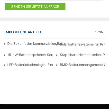
SENDEN SIE JETZT ANFRAGE
EMPFOHLENE ARTIKEL
NEWS
Die Zukunft der kommerziellen Batteriespeicherung: Trends und
Solarbatteriesysteme für Priv
15-kW-Batteriespeicher: Sorgen Sie für eine sichere Stromverso
Stapelbare Heimbatterien: Pl
LFP-Batterietechnologie: Eine nachhaltige Wahl für die Energie
BMS-Batteriemanagement: Gewä