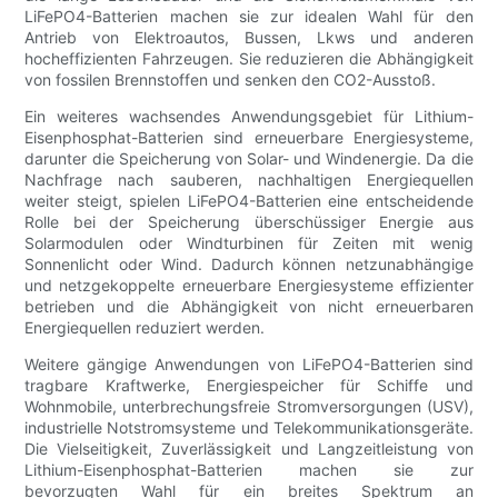
LiFePO4-Batterien machen sie zur idealen Wahl für den
Antrieb von Elektroautos, Bussen, Lkws und anderen
hocheffizienten Fahrzeugen. Sie reduzieren die Abhängigkeit
von fossilen Brennstoffen und senken den CO2-Ausstoß.
Ein weiteres wachsendes Anwendungsgebiet für Lithium-
Eisenphosphat-Batterien sind erneuerbare Energiesysteme,
darunter die Speicherung von Solar- und Windenergie. Da die
Nachfrage nach sauberen, nachhaltigen Energiequellen
weiter steigt, spielen LiFePO4-Batterien eine entscheidende
Rolle bei der Speicherung überschüssiger Energie aus
Solarmodulen oder Windturbinen für Zeiten mit wenig
Sonnenlicht oder Wind. Dadurch können netzunabhängige
und netzgekoppelte erneuerbare Energiesysteme effizienter
betrieben und die Abhängigkeit von nicht erneuerbaren
Energiequellen reduziert werden.
Weitere gängige Anwendungen von LiFePO4-Batterien sind
tragbare Kraftwerke, Energiespeicher für Schiffe und
Wohnmobile, unterbrechungsfreie Stromversorgungen (USV),
industrielle Notstromsysteme und Telekommunikationsgeräte.
Die Vielseitigkeit, Zuverlässigkeit und Langzeitleistung von
Lithium-Eisenphosphat-Batterien machen sie zur
bevorzugten Wahl für ein breites Spektrum an