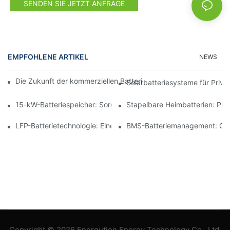
SENDEN SIE JETZT ANFRAGE
EMPFOHLENE ARTIKEL
NEWS
Die Zukunft der kommerziellen Batteriespeicherung: Trends und
Solarbatteriesysteme für Priv
15-kW-Batteriespeicher: Sorgen Sie für eine sichere Stromverso
Stapelbare Heimbatterien: Pl
LFP-Batterietechnologie: Eine nachhaltige Wahl für die Energie
BMS-Batteriemanagement: Gewä
Copyright © 2026 Energution Energy Technology Co., Ltd.