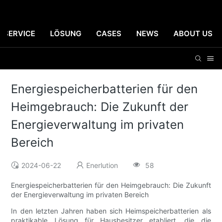
SERVICE
LÖSUNG
CASES
NEWS
ABOUT US
Energiespeicherbatterien für den
Heimgebrauch: Die Zukunft der
Energieverwaltung im privaten
Bereich
2024-06-22
Enerlution
58
Energiespeicherbatterien für den Heimgebrauch: Die Zukunft
der Energieverwaltung im privaten Bereich
In den letzten Jahren haben sich Heimspeicherbatterien als
praktikable Lösung für Hausbesitzer etabliert, die die