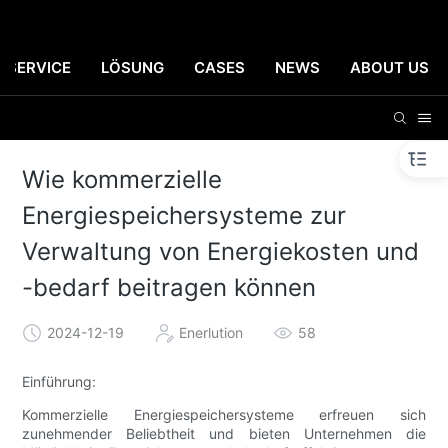
SERVICE
LÖSUNG
CASES
NEWS
ABOUT US
Wie kommerzielle
Energiespeichersysteme zur
Verwaltung von Energiekosten und
-bedarf beitragen können
2024-12-19
Enerlution
58
Einführung:
Kommerzielle Energiespeichersysteme erfreuen sich
zunehmender Beliebtheit und bieten Unternehmen die