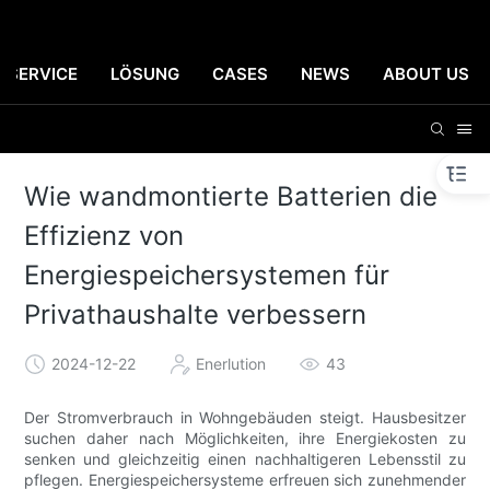
SERVICE
LÖSUNG
CASES
NEWS
ABOUT US
Wie wandmontierte Batterien die
Effizienz von
Energiespeichersystemen für
Privathaushalte verbessern
2024-12-22
Enerlution
43
Der Stromverbrauch in Wohngebäuden steigt. Hausbesitzer
suchen daher nach Möglichkeiten, ihre Energiekosten zu
senken und gleichzeitig einen nachhaltigeren Lebensstil zu
pflegen. Energiespeichersysteme erfreuen sich zunehmender