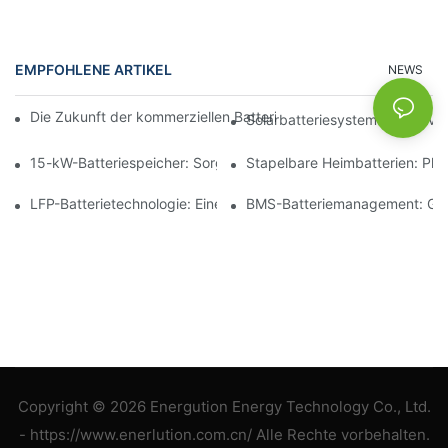
EMPFOHLENE ARTIKEL
NEWS
Die Zukunft der kommerziellen Batteriespeicherung: Trends und
Solarbatteriesysteme für Priv
15-kW-Batteriespeicher: Sorgen Sie für eine sichere Stromverso
Stapelbare Heimbatterien: Pl
LFP-Batterietechnologie: Eine nachhaltige Wahl für die Energie
BMS-Batteriemanagement: Gewä
Copyright © 2026 Energution Energy Technology Co., Ltd.
- https://www.enerlution.com.cn/ Alle Rechte vorbehalten.