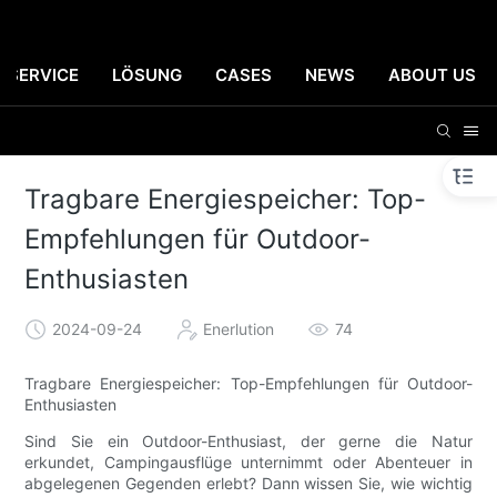
SERVICE
LÖSUNG
CASES
NEWS
ABOUT US
Tragbare Energiespeicher: Top-
Empfehlungen für Outdoor-
Enthusiasten
2024-09-24
Enerlution
74
Tragbare Energiespeicher: Top-Empfehlungen für Outdoor-
Enthusiasten
Sind Sie ein Outdoor-Enthusiast, der gerne die Natur
erkundet, Campingausflüge unternimmt oder Abenteuer in
abgelegenen Gegenden erlebt? Dann wissen Sie, wie wichtig