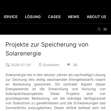
SERVICE
LÖSUNG
CASES
NEWS
ABOUT US
Projekte zur Speicherung von
Solarenergie
2024-07-30
Enerlution
38
Solarenergie hat in den letzten Jahren als nachhaltige Lösung
zur Deckung des stetig wachsenden Energiebedarfs rasant
an Bedeutung gewonnen. Ein zentraler Aspekt dieser
Energiewende ist die Entwicklung und Nutzung von
Solarspeicherprojekten. Diese Projekte sind von
grundlegender Bedeutung, um die ständige Verfügbarkeit
von Solarstrom zu gewährleisten und die Schwankungen des
Sonnenlichts auszugleichen. Dieser Artikel befasst sich mit