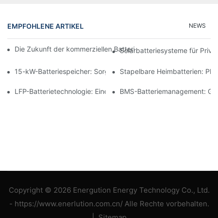
EMPFOHLENE ARTIKEL
NEWS
Die Zukunft der kommerziellen Batteriespeicherung: Trends und
Solarbatteriesysteme für Priv
15-kW-Batteriespeicher: Sorgen Sie für eine sichere Stromverso
Stapelbare Heimbatterien: Pl
LFP-Batterietechnologie: Eine nachhaltige Wahl für die Energie
BMS-Batteriemanagement: Gewä
Copyright © 2026 Energution Energy Technology Co., Ltd.
- https://www.enerlution.com.cn/ Alle Rechte vorbehalten.
|
Sitemap