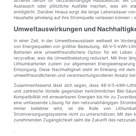
sicheres Gefühl für netzunabhängige Hausbesitzer. Mit L
Austausch oder plötzliche Ausfälle machen, was ein st
ermöglicht. Darüber hinaus sorgt die lange Lebensdauer von
Haushalte jahrelang auf ihre Stromquelle verlassen können – e
Umweltauswirkungen und Nachhaltigke
In einer Zeit, in der Umweltbewusstsein weltweit im Vorderg
von Energiequellen von größter Bedeutung. 48-V-5-kWh-Lithi
Batterien eine umweltfreundlichere Option für ein Leben 
recycelbar, was die Umweltbelastung reduziert. Mit ihrer l
Lithiumbatterien zudem zur allgemeinen Energieeinsparun
Entsorgung. Diese Nachhaltigkeit steht im Einklang mit de
umweltfreundlicheren und verantwortungsvolleren Ansatz be
Zusammenfassend lässt sich sagen, dass 48-V-5-kWh-Lithi
und zahlreiche Vorteile gegenüber herkömmlichen Blei-Säure
Kompatibilität mit erneuerbaren Energien bis hin zu Zuverläss
eine umfassende Lösung für den netzunabhängigen Strombed
immer beliebter wird, ist die Rolle von Lithiumba
Stromversorgungssysteme nicht zu unterschätzen. Mit den kon
zunehmenden Zugänglichkeit sieht die Zukunft des netzunab
.