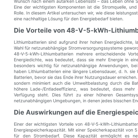
Wunsch nach einem autarken Lebensstil – das Leben ohne S
Eine der wichtigsten Komponenten ist die Stromquelle, und
Rolle. In diesem Artikel untersuchen wir, wie diese leistung
eine nachhaltige Lösung für den Energiebedarf bieten.
Die Vorteile von 48-V-5-kWh-Lithiumb
Lithiumbatterien sind aufgrund ihrer hohen Energiedichte,
Wahl für netzunabhängige Stromversorgungssysteme geworden
48-V-5-kWh-Lithiumbatterien mehrere entscheidende Vortei
Energiedichte, was bedeutet, dass sie mehr Energie in ein
besonders wichtig für netzunabhängige Anwendungen, bei 
haben Lithiumbatterien eine längere Lebensdauer, d. h. sie
Batterien, bevor sie das Ende ihrer Nutzungsdauer erreichen.
sondern minimiert auch die Umweltbelastung durch die Bat
höhere Lade-/Entladeeffizienz, was bedeutet, dass mehr 
Verfügung steht. Dies führt zu einer höheren Gesamtsys
netzunabhängigen Umgebungen, in denen jedes bisschen Ene
Die Auswirkungen auf die Energiespei
Einer der wichtigsten Vorteile von 48-V-5-kWh-Lithiumbatte
Energiespeicherkapazität. Mit einer Speicherkapazität von 5
für den Strombedarf. Diese Kapazität ermöglicht es ne