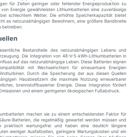
gen für Zeiten geringer oder fehlender Energieproduktion zu
von Energie gewährleisten Lithiumbatterien eine zuverlässige
ei schlechtem Wetter. Die erhöhte Speicherkapazität bietet
icht es netzunabhängigen Bewohnern, eine größere Bandbreite
 betreiben.
uellen
esentliche Bestandteile des netzunabhängigen Lebens und
rzeugung. Die Integration von 48-V-5-kWh-Lithiumbatterien in
Einfluss auf das netzunabhängige Leben. Diese Batterien eignen
mpatibilität mit Wechselrichtern für erneuerbare Energien
indturbinen. Durch die Speicherung der aus diesen Quellen
bhängigen Hausbesitzern die maximale Nutzung erneuerbarer
cher, brennstoffbasierter Energie. Diese Integration fördert
Emissionen und einem geringeren ökologischen Fußabdruck.
hiumbatterien machen sie zu einem entscheidenden Faktor für
Säure-Batterien, die regelmäßig gewartet werden müssen und
rien praktisch wartungsfrei und haben eine deutlich längere
uten weniger Ausfallzeiten, geringere Wartungskosten und ein