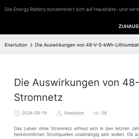
Die Energy Battery konzentriert sich auf Haushalts- und ver
ZUHAUS
Enerlution
Die Auswirkungen von 48-V-5-kWh-Lithiumbatt
Die Auswirkungen von 48-
Stromnetz
2024-09-19
Enerlution
56
Das Leben ohne Stromnetz erfreut sich in den letzten J
herkömmlichen Stromquellen unabhängig sein wollen. Ob 