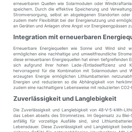
erneuerbaren Quellen wie Solarmodulen oder Windkraftanla
speichern. Durch die effektive Speicherung und Verwaltung 
Stromversorgung, selbst an abgelegenen Standorten oder b
zudem mehr Flexibilität bei der Energienutzung und ermögl
an Geräten und Anlagen ohne Angst vor Energieengpässen zu
Integration mit erneuerbaren Energieq
Erneuerbare Energiequellen wie Sonne und Wind sind w
ermöglichen eine nachhaltige und umweltfreundliche Strome
diese erneuerbaren Energiequellen hat einen tiefgreifenden 
sich aufgrund ihrer hohen Lade-/Entladeeffizienz und Ko
hervorragend für die Kombination mit Solarmodulen und W
erzeugten Energie ermöglichen Lithiumbatterien netzuna
Energien und reduzieren so die Abhängigkeit von herkömmli
zudem eine nachhaltigere Lebensweise mit reduzierten CO2-
Zuverlässigkeit und Langlebigkeit
Die Zuverlässigkeit und Langlebigkeit von 48-V-5-kWh-Lit
das Leben abseits des Stromnetzes. Im Gegensatz zu Blei-
anfällig für vorzeitige Ausfälle sind, sind Lithiumbatte
Lebensdauer. Diese Zuverlässigkeit und Langlebigkeit bede