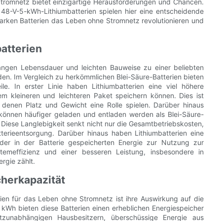
tromnetz bietet einzigartige Herausforderungen und Chancen.
 48-V-5-kWh-Lithiumbatterien spielen hier eine entscheidende
sstarken Batterien das Leben ohne Stromnetz revolutionieren und
atterien
 langen Lebensdauer und leichten Bauweise zu einer beliebten
. Im Vergleich zu herkömmlichen Blei-Säure-Batterien bieten
le. In erster Linie haben Lithiumbatterien eine viel höhere
em kleineren und leichteren Paket speichern können. Dies ist
denen Platz und Gewicht eine Rolle spielen. Darüber hinaus
 können häufiger geladen und entladen werden als Blei-Säure-
 Diese Langlebigkeit senkt nicht nur die Gesamtbetriebskosten,
terieentsorgung. Darüber hinaus haben Lithiumbatterien eine
der in der Batterie gespeicherten Energie zur Nutzung zur
temeffizienz und einer besseren Leistung, insbesondere in
rgie zählt.
cherkapazität
rien für das Leben ohne Stromnetz ist ihre Auswirkung auf die
 kWh bieten diese Batterien einen erheblichen Energiespeicher
tzunabhängigen Hausbesitzern, überschüssige Energie aus