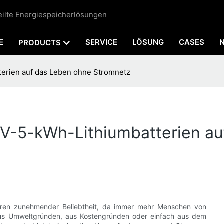
teilte Energiespeicherlösungen
E
SERVICE
LÖSUNG
CASES
PRODUCTS
erien auf das Leben ohne Stromnetz
V-5-kWh-Lithiumbatterien au
ahren zunehmender Beliebtheit, da immer mehr Menschen von
aus Umweltgründen, aus Kostengründen oder einfach aus dem