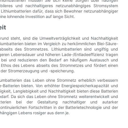
ithiumbatterien müssen Sie sich keine Sorgen über häufigen
abileres und nachhaltigeres netzunabhängiges Stromsystem
 Lithiumbatterien dafür, dass sich Bewohner netzunabhängiger
ine lohnende Investition auf lange Sicht.
it
rund steht, sind die Umweltverträglichkeit und Nachhaltigkeit
umbatterien bieten im Vergleich zu herkömmlichen Blei-Säure-
abseits des Stromnetzes. Lithiumbatterien sind ungiftig und
ängeren Lebensdauer und höheren Lade-/Entladeeffizienz tragen
g bei und reduzieren den Bedarf an häufigem Austausch und
m Ethos des Lebens abseits des Stromnetzes und fördert einen
i der Stromerzeugung und -speicherung.
umbatterien das Leben ohne Stromnetz erheblich verbessern
-Batterien bieten. Von erhöhter Energiespeicherkapazität und
igkeit, Langlebigkeit und Nachhaltigkeit bieten diese Batterien
arf. Da sich das Leben ohne Stromnetz weiterentwickelt und
tterien bei der Gestaltung nachhaltiger und autarker
tinuierlichen Fortschritten in der Batterietechnologie und der
hängigen Lebens rosiger aus denn je.