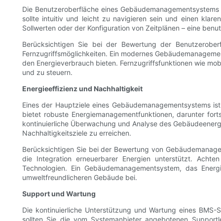
Die Benutzeroberfläche eines Gebäudemanagementsystems (BMS
sollte intuitiv und leicht zu navigieren sein und einen kl
Sollwerten oder der Konfiguration von Zeitplänen – eine ben
Berücksichtigen Sie bei der Bewertung der Benutzerober
Fernzugriffsmöglichkeiten. Ein modernes Gebäudemanagements
den Energieverbrauch bieten. Fernzugriffsfunktionen wie m
und zu steuern.
Energieeffizienz und Nachhaltigkeit
Eines der Hauptziele eines Gebäudemanagementsystems ist
bietet robuste Energiemanagementfunktionen, darunter fort
kontinuierliche Überwachung und Analyse des Gebäudeenerg
Nachhaltigkeitsziele zu erreichen.
Berücksichtigen Sie bei der Bewertung von Gebäudemanagem
die Integration erneuerbarer Energien unterstützt. Acht
Technologien. Ein Gebäudemanagementsystem, das Energiee
umweltfreundlicheren Gebäude bei.
Support und Wartung
Die kontinuierliche Unterstützung und Wartung eines BMS-Sy
sollten Sie die vom Systemanbieter angebotenen Supportle