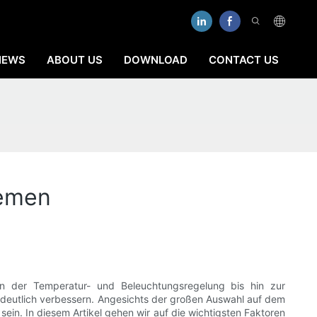
NEWS
ABOUT US
DOWNLOAD
CONTACT US
temen
n der Temperatur- und Beleuchtungsregelung bis hin zur
 deutlich verbessern. Angesichts der großen Auswahl auf dem
n. In diesem Artikel gehen wir auf die wichtigsten Faktoren