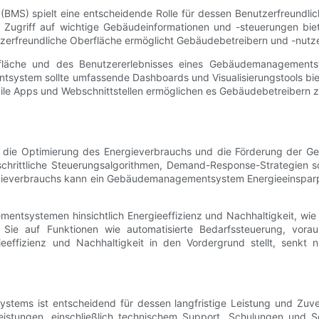
) spielt eine entscheidende Rolle für dessen Benutzerfreundlichke
aren Zugriff auf wichtige Gebäudeinformationen und -steuerungen b
utzerfreundliche Oberfläche ermöglicht Gebäudebetreibern und -nutz
fläche und des Benutzererlebnisses eines Gebäudemanagementsy
ystem sollte umfassende Dashboards und Visualisierungstools biet
obile Apps und Webschnittstellen ermöglichen es Gebäudebetreibern
 die Optimierung des Energieverbrauchs und die Förderung der 
schrittliche Steuerungsalgorithmen, Demand-Response-Strategien 
ieverbrauchs kann ein Gebäudemanagementsystem Energieeinsparpote
entsystemen hinsichtlich Energieeffizienz und Nachhaltigkeit, w
en Sie auf Funktionen wie automatisierte Bedarfssteuerung, vora
ffizienz und Nachhaltigkeit in den Vordergrund stellt, senkt n
stems ist entscheidend für dessen langfristige Leistung und Zuve
istungen, einschließlich technischem Support, Schulungen und Sof