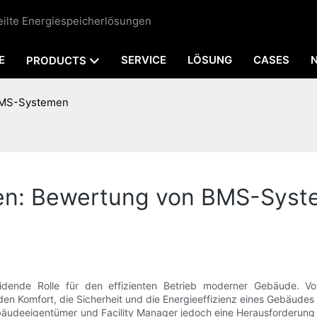
teilte Energiespeicherlösungen
E
SERVICE
LÖSUNG
CASES
PRODUCTS
BMS-Systemen
en: Bewertung von BMS-Sys
ende Rolle für den effizienten Betrieb moderner Gebäude. Vo
 Komfort, die Sicherheit und die Energieeffizienz eines Gebäudes
eeigentümer und Facility Manager jedoch eine Herausforderung sei