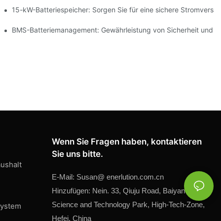
ng erneuerbarer Energien
15-kW-Batteriespeicher: Sorgen Sie für eine sichere Stromversor
peicherung
BMS-Batteriemanagement: Gewährleistung von Sicherheit und Ef
Wenn Sie Fragen haben, kontaktieren
Sie uns bitte.
ushalt
E-Mail:
Susan@
enerlution.com.cn
Hinzufügen: Nein. 33, Qiuju Road, Baiyaner
Science and Technology Park, High-Tech-Zone,
system
Hefei, China