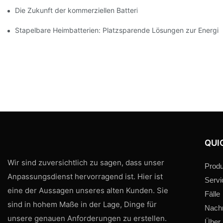
Die Zukunft der kommerziellen Batteriespeicherung: Trends und
Stapelbare Heimbatterien: Platzsparende Lösungen zur Energi
QUI
Wir sind zuversichtlich zu sagen, dass unser
Produ
Anpassungsdienst hervorragend ist. Hier ist
Servi
eine der Aussagen unseres alten Kunden. Sie
Fälle
sind in hohem Maße in der Lage, Dinge für
Nachr
unsere genauen Anforderungen zu erstellen.
Über