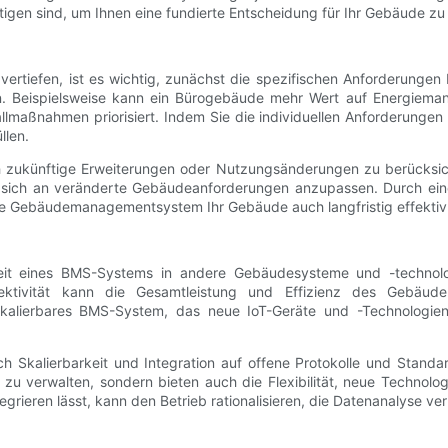
igen sind, um Ihnen eine fundierte Entscheidung für Ihr Gebäude zu
vertiefen, ist es wichtig, zunächst die spezifischen Anforderunge
en. Beispielsweise kann ein Bürogebäude mehr Wert auf Energiem
maßnahmen priorisiert. Indem Sie die individuellen Anforderungen I
llen.
h zukünftige Erweiterungen oder Nutzungsänderungen zu berücksic
sich an veränderte Gebäudeanforderungen anzupassen. Durch eine 
lte Gebäudemanagementsystem Ihr Gebäude auch langfristig effektiv 
gkeit eines BMS-Systems in andere Gebäudesysteme und -technolog
ktivität kann die Gesamtleistung und Effizienz des Gebäude
alierbares BMS-System, das neue IoT-Geräte und -Technologien u
Skalierbarkeit und Integration auf offene Protokolle und Standard
 zu verwalten, sondern bieten auch die Flexibilität, neue Technolog
rieren lässt, kann den Betrieb rationalisieren, die Datenanalyse v