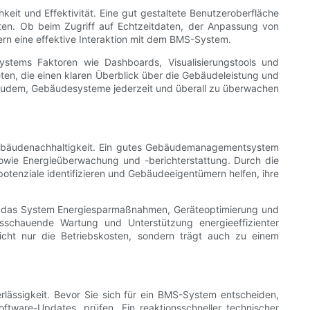
it und Effektivität. Eine gut gestaltete Benutzeroberfläche
ieten. Ob beim Zugriff auf Echtzeitdaten, der Anpassung von
ern eine effektive Interaktion mit dem BMS-System.
stems Faktoren wie Dashboards, Visualisierungstools und
en, die einen klaren Überblick über die Gebäudeleistung und
 zudem, Gebäudesysteme jederzeit und überall zu überwachen
Gebäudenachhaltigkeit. Ein gutes Gebäudemanagementsystem
sowie Energieüberwachung und -berichterstattung. Durch die
nziale identifizieren und Gebäudeeigentümern helfen, ihre
ie das System Energiesparmaßnahmen, Geräteoptimierung und
usschauende Wartung und Unterstützung energieeffizienter
icht nur die Betriebskosten, sondern trägt auch zu einem
rlässigkeit. Bevor Sie sich für ein BMS-System entscheiden,
tware-Updates, prüfen. Ein reaktionsschneller technischer