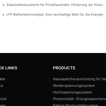
Solarbatteriesysteme für Privathaushalte: Förderung der Nutzu
 Innovationen
espeicherung
LFP-Batterietechnologie: Eine nachhaltige Wahl für die Energies
CK LINKS
PRODUCTS
Hausspeicherausrüstung für Ha
kte
Niederspannungssystem
ce
Hochspannungssystem
Photovoltaik -Energiespeicher
icht
Balkon Photovoltaiksystem
 uns