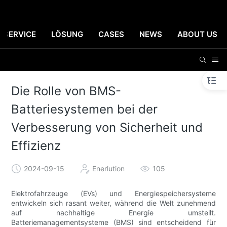
SERVICE
LÖSUNG
CASES
NEWS
ABOUT US
Die Rolle von BMS-
Batteriesystemen bei der
Verbesserung von Sicherheit und
Effizienz
2024-09-15
Enerlution
105
Elektrofahrzeuge (EVs) und Energiespeichersysteme
entwickeln sich rasant weiter, während die Welt zunehmend
auf nachhaltige Energie umstellt.
Batteriemanagementsysteme (BMS) sind entscheidend für