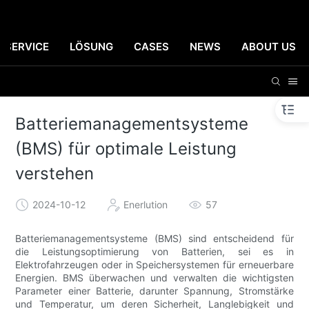
SERVICE
LÖSUNG
CASES
NEWS
ABOUT US
Batteriemanagementsysteme
(BMS) für optimale Leistung
verstehen
2024-10-12
Enerlution
57
Batteriemanagementsysteme (BMS) sind entscheidend für
die Leistungsoptimierung von Batterien, sei es in
Elektrofahrzeugen oder in Speichersystemen für erneuerbare
Energien. BMS überwachen und verwalten die wichtigsten
Parameter einer Batterie, darunter Spannung, Stromstärke
und Temperatur, um deren Sicherheit, Langlebigkeit und