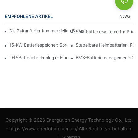
EMPFOHLENE ARTIKEL
NEWS
Die Zukunft der kommerziellen Batteriespeicherung: Trends und
Solarbatteriesysteme für Priv
15-kW-Batteriespeicher: Sorgen Sie für eine sichere Stromverso
Stapelbare Heimbatterien: Pl
LFP-Batterietechnologie: Eine nachhaltige Wahl für die Energie
BMS-Batteriemanagement: Gewä
Copyright © 2026 Energution Energy Technology Co., Ltd.
- https://www.enerlution.com.cn/ Alle Rechte vorbehalten.
|
Sitemap